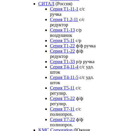
СИТАЛ
(Россия)
Серия Т1-11-1
с/с
ручка
Серия Т1.2-11
с/с
редуктор
Серия Т1-13
с/р
воздушник
Серия T5-11
с/р
Серия Т1-22
ф/ф ручка
Серия Т1-22
ф/ф
редуктор
Серия T1-33
р/р ручка
Серия Т4-11-4
с/с удл.
шток
Серия Т4-11-5
с/с удл.
шток
Серия Т5-11
с/с
регулир.
Серия Т5-22
ф/ф
регулир.
Серия Т7-11
с/с
полнопрох.
Серия Т7-22
ф/ф
полнопрох.
KMC Corporation
(Южная