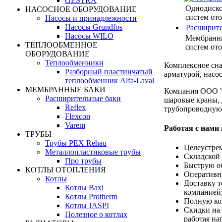
GESTRA
Однодиско
НАСОСНОЕ ОБОРУДОВАНИЕ
систем ото
Насосы и принадлежности
Насосы Grundfos
Расширите
Насосы WILO
Мембранны
ТЕПЛООБМЕННОЕ
систем от
ОБОРУДОВАНИЕ
Теплообменники
Комплексное сн
Разборный пластинчатый
арматурой, насо
теплообменник Alfa-Laval
МЕМБРАННЫЕ БАКИ
Компания ООО "
Расширительные баки
шаровые краны, 
Reflex
трубопроводную
Flexcon
Varem
Работая с нами
ТРУБЫ
Трубы PEX Rehau
Целеустре
Металлопластиковые трубы
Складской 
Про трубы
Быструю об
КОТЛЫ ОТОПЛЕНИЯ
Оперативн
Котлы
Доставку т
Котлы Baxi
компанией
Котлы Protherm
Полную ко
Котлы JASPI
Скидки на 
Полезное о котлах
работая на