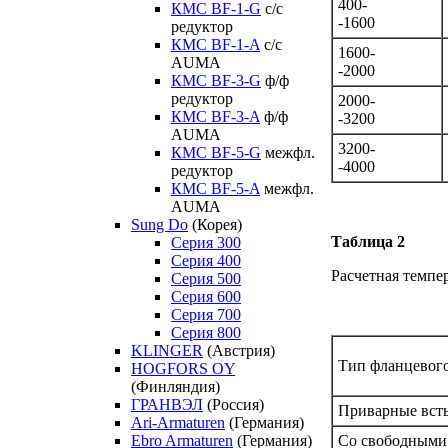
400-
КМС BF-1-G
с/с
-1600
редуктор
КМС BF-1-A
с/с
1600-
AUMA
-2000
КМС BF-3-G
ф/ф
редуктор
2000-
КМС BF-3-A
ф/ф
-3200
AUMA
3200-
КМС BF-5-G
межфл.
-4000
редуктор
КМС BF-5-A
межфл.
AUMA
Sung Do
(Корея)
Таблица 2
Серия 300
Серия 400
Расчетная темпе
Серия 500
Серия 600
Серия 700
Серия 800
KLINGER
(Австрия)
Тип фланцевог
HOGFORS OY
(Финляндия)
ГРАНВЭЛ
(Россия)
Приварные вст
Ari-Armaturen
(Германия)
Со свободными
Ebro Armaturen
(Германия)