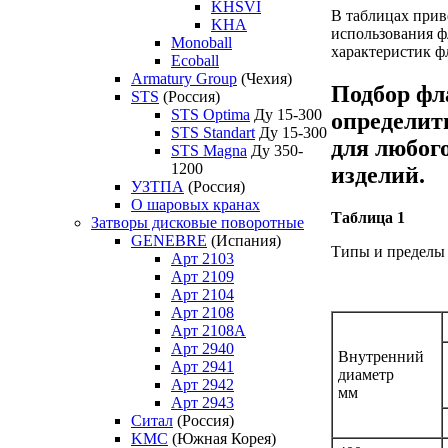
KHSVI
В таблицах прив
KHA
использования ф
Monoball
характеристик ф
Ecoball
Armatury Group
(Чехия)
Подбор фл
STS
(Россия)
STS Optima
Ду 15-300
определит
STS Standart
Ду 15-300
для любог
STS Magna
Ду 350-
1200
изделий.
УЗТПА
(Россия)
О шаровых кранах
Таблица 1
Затворы дисковые поворотные
GENEBRE
(Испания)
Типы и пределы
Арт 2103
Арт 2109
Арт 2104
Арт 2108
Арт 2108A
Арт 2940
Внутренний
Арт 2941
диаметр
Арт 2942
мм
Арт 2943
Ситал
(Россия)
KMC
(Южная Корея)