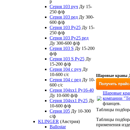
р
Серия 103 руч
Ду 15-
250 ф/ф
Серия 103 ред
Ду 300-
600 ф/ф
Серия 103 Ру25
Ду 15-
250 ф/ф
Серия 103 Ру25 ред
Ду 300-600 ф/ф
Серия 103 S
Ду 15-200
ф/ф
Серия 103 S Ру25
Ду
15-200 ф/ф
Серия 104 с руч
Ду
10-600 с/с
Шаровые краны Д
Серия 104 с ред
Ду 10-
Получить прайс
600 с/с
Серия 104xx1 Ру16-40
Шаровые кран
Ду 10-600 ф/ф
компании "Т
Серия 104xx1 Ру25
Ду
фланцев.
10-600 ф/ф
Таблицы подбор
Серия 105
Ду 10-300
с/ф
Таблицы подбора
KLINGER
(Австрия)
применения изде
Ballostar