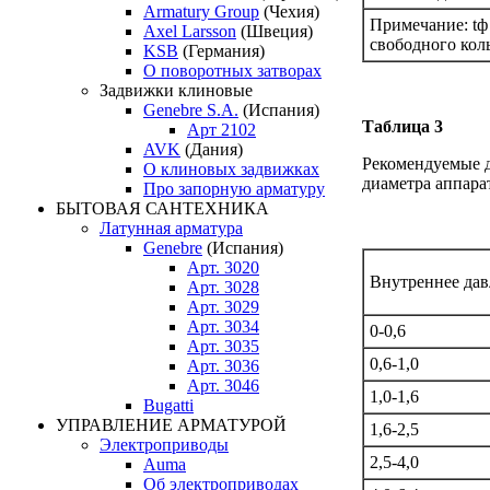
Armatury Group
(Чехия)
Примечание: tф 
Axel Larsson
(Швеция)
свободного коль
KSB
(Германия)
О поворотных затворах
Задвижки клиновые
Genebre S.A.
(Испания)
Таблица 3
Арт 2102
AVK
(Дания)
Рекомендуемые д
О клиновых задвижках
диаметра аппара
Про запорную арматуру
БЫТОВАЯ САНТЕХНИКА
Латунная арматура
Genebre
(Испания)
Арт. 3020
Внутреннее дав
Арт. 3028
Арт. 3029
Арт. 3034
0-0,6
Арт. 3035
0,6-1,0
Арт. 3036
Арт. 3046
1,0-1,6
Bugatti
УПРАВЛЕНИЕ АРМАТУРОЙ
1,6-2,5
Электроприводы
2,5-4,0
Auma
Об электроприводах