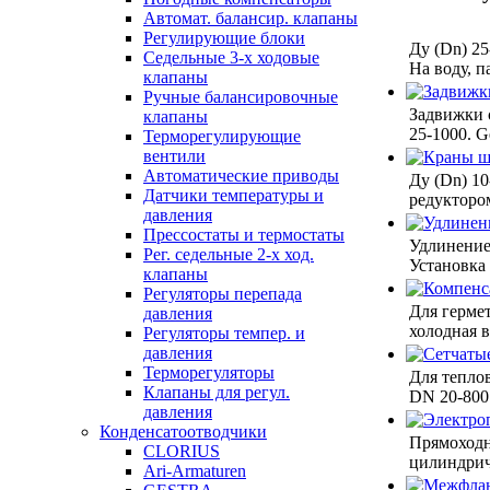
Автомат. балансир. клапаны
Регулирующие блоки
Ду (Dn) 25
Седельные 3-х ходовые
На воду, п
клапаны
Ручные балансировочные
Задвижки 
клапаны
25-1000. G
Терморегулирующие
вентили
Автоматические приводы
Ду (Dn) 10
Датчики температуры и
редукторо
давления
Прессостаты и термостаты
Удлинение
Рег. седельные 2-х ход.
Установка
клапаны
Регуляторы перепада
Для гермет
давления
холодная 
Регуляторы темпер. и
давления
Терморегуляторы
Для тепло
Клапаны для регул.
DN 20-800.
давления
Конденсатоотводчики
Прямоходн
CLORIUS
цилиндрич
Ari-Armaturen