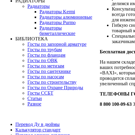
РАДИАТОРЫ
делимся им
Радиаторы
Консультац
Радиаторы Kermi
всегда гот
Радиаторы алюминиевые
для инжен
Радиаторы Purmo
Гибкую сис
Радиаторы
товарный к
биметаллические
Специальн
БИБЛИОТЕКА
заказчика
Госты по запорной арматуре
Госты по трубам
Бесплатная дост
Госты по фланцам
Госты по ОВК
На нашем складе
Госты по метизам
ваших потребнос
Госты по сантехнике
«BAXI», которые
Госты по насосам
проводится спла
Госты по строительству
увеличенный спр
Госты по Охране Природы
Госты ССБТ
ТЕЛЕФОНЫ ГОР
Статьи
Разное
8 800 100-09-63
З
Перевод Ду в дюймы
Калькулятор стандарт