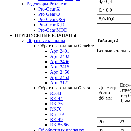
4,0-6,4
Редукторы Pro-Gear
Pro-Gear X
6,4-8,0
Pro-Gear Q
8,0-10,0
Pro-Gear QSS
Pro-Gear K,R
Pro-Gear MOD
ПЕРЕПУСКНЫЕ КЛАПАНЫ
Обратные клапаны
Таблица 4
Обратные клапаны Genebre
Вспомогательные
Арт. 2401
Арт. 2402
Арт. 2406
Арт. 2415
Арт. 2450
Арт. 2453
Арт. 3121
Диам
Диаметр
Обратные клапаны Gestra
Отве
болта
RK41
под б
dб, мм
RK 44
d, мм
RK 76
RK70
RK 16a
RK 49
20
23
RK 86,86a
Об обратных клапанах
22
25