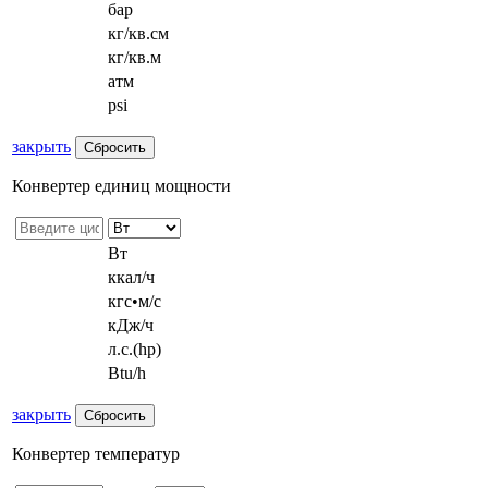
бар
кг/кв.см
кг/кв.м
атм
psi
закрыть
Конвертер единиц мощности
Вт
ккал/ч
кгс•м/с
кДж/ч
л.с.(hp)
Btu/h
закрыть
Конвертер температур