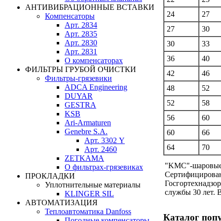
АНТИВИБРАЦИОННЫЕ ВСТАВКИ
24
27
Компенсаторы
Арт. 2834
27
30
Арт. 2835
Арт. 2830
30
33
Арт. 2831
36
40
О компенсаторах
ФИЛЬТРЫ ГРУБОЙ ОЧИСТКИ
42
46
Фильтры-грязевики
ADCA Engineering
48
52
DUYAR
52
58
GESTRA
KSB
56
60
Ari-Armaturen
Genebre S.A.
60
66
Арт. 3302 Y
64
70
Арт. 2460
ZETKAMA
"KMC"-шаровые 
О фильтрах-грязевиках
Сертифицирован
ПРОКЛАДКИ
Госгортехнадзор
Уплотнительные материалы
службы 30 лет. 
KLINGER SIL
АВТОМАТИЗАЦИЯ
Теплоавтоматика Danfoss
Каталог поп
Погодные компенсаторы