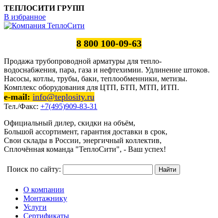
ТЕПЛОСИТИ ГРУПП
В избранное
8 800 100-09-63
Продажа трубопроводной арматуры для тепло-
водоснабжения, пара, газа и нефтехимии. Удлинение штоков.
Насосы, котлы, трубы, баки, теплообменники, метизы.
Комплекс оборудования для ЦТП, БТП, МТП, ИТП.
e-mail:
info@teplosity.ru
Тел./Факс:
+7(495)909-83-31
Официальный дилер, скидки на объём,
Большой ассортимент, гарантия доставки в срок,
Свои склады в России, энергичный коллектив,
Сплочённая команда "ТеплоСити", - Ваш успех!
Поиск по сайту:
О компании
Монтажнику
Услуги
Сертификаты