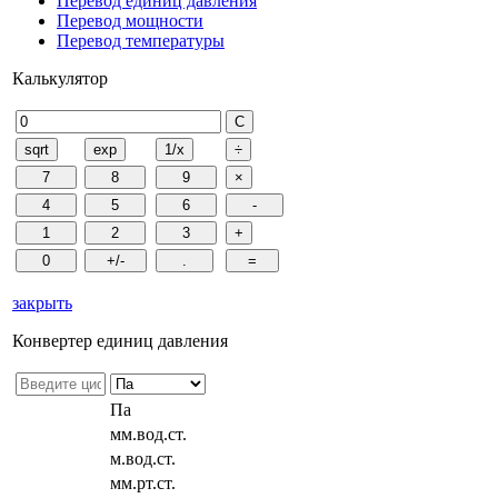
Перевод единиц давления
Перевод мощности
Перевод температуры
Калькулятор
закрыть
Конвертер единиц давления
Па
мм.вод.ст.
м.вод.ст.
мм.рт.ст.