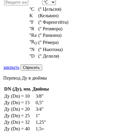
°С
(° Цельсия)
K
(Кельвин)
°F
(° Фаренгейта)
°R
(° Реомюра)
°Ra
(° Ранкина)
°R
(° Рёмера)
O
°N
(° Ньютона)
°D
(° Делиля)
закрыть
Перевод Ду в дюймы
DN (Ду), мм.
Дюймы
Ду (Dn) = 10
3/8"
Ду (Dn) = 15
0,5"
Ду (Dn) = 20
3/4"
Ду (Dn) = 25
1"
Ду (Dn) = 32
1,25"
Ду (Dn) = 40
1,5»