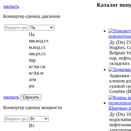
Каталог поп
закрыть
Конвертер единиц давления
Па
поворотны
мм.вод.ст.
Ду (Dn) 2
м.вод.ст.
Hogfors, Ge
Belgium Ven
мм.рт.ст.
пар, нефть
бар
складских
кг/кв.см
кг/кв.м
Задвижки 
атм
клином дл
psi
газовой ср
Genebre (И
закрыть
Конвертер единиц мощности
Шаровые 
Ду (Dn) 10
водоснабже
нефтехими
Вт
электропр