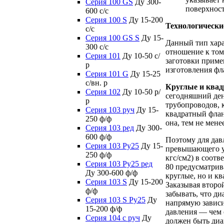
Серия 100 GS
Ду 300-
поверхност
600 c/c
Серия 100 S
Ду 15-200
Технологически
c/c
Серия 100 GS S
Ду 15-
Данный тип хара
300 c/c
отношение к том
Серия 101
Ду 10-50 с/
заготовки приме
р
изготовления фл
Серия 101 G
Ду 15-25
с/вн. р
Круглые и ква
Серия 102
Ду 10-50 р/
сегодняшний ден
р
трубопроводов, 
Серия 103 руч
Ду 15-
квадратный флан
250 ф/ф
она, тем не мене
Серия 103 ред
Ду 300-
600 ф/ф
Поэтому для дав
Серия 103 Ру25
Ду 15-
превышающего у
250 ф/ф
кгс/см2) в соотв
Серия 103 Ру25 ред
80 предусматрив
Ду 300-600 ф/ф
круглые, но и к
Серия 103 S
Ду 15-200
Заказывая второй
ф/ф
забывать, что д
Серия 103 S Ру25
Ду
напрямую зависи
15-200 ф/ф
давления — чем 
Серия 104 с руч
Ду
должен быть диа