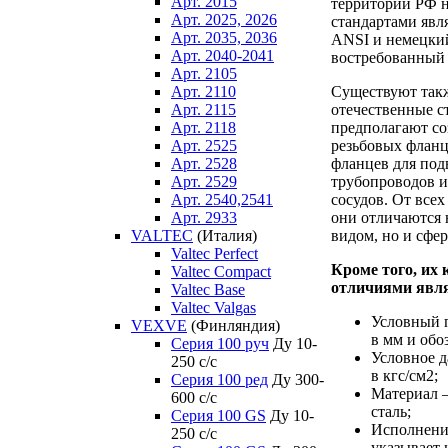
Арт. 2015
территории РФ 
Арт. 2025, 2026
стандартами явл
Арт. 2035, 2036
ANSI и немецки
Арт. 2040-2041
востребованный 
Арт. 2105
Арт. 2110
Существуют так
Арт. 2115
отечественные с
Арт. 2118
предполагают со
Арт. 2525
резьбовых флан
Арт. 2528
фланцев для по
Арт. 2529
трубопроводов и
Арт. 2540,2541
сосудов. От все
Арт. 2933
они отличаются 
VALTEC
(Италия)
видом, но и сфе
Valtec Perfect
Кроме того, их
Valtec Compact
отличиями явл
Valtec Base
Valtec Valgas
Условный 
VEXVE
(Финляндия)
в мм и обо
Серия 100 руч
Ду 10-
Условное д
250 c/c
в кгс/см2;
Серия 100 ред
Ду 300-
Материал 
600 c/c
сталь;
Серия 100 GS
Ду 10-
Исполнение
250 c/c
указывает 