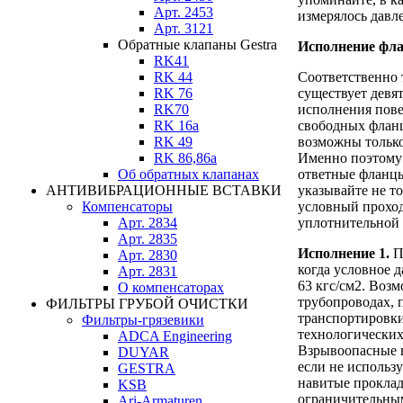
Арт. 2453
измерялось давл
Арт. 3121
Обратные клапаны Gestra
Исполнение фла
RK41
RK 44
Соответственно
RK 76
существует девя
RK70
исполнения пове
RK 16a
свободных флан
RK 49
возможны только
RK 86,86a
Именно поэтому 
Об обратных клапанах
ответные фланцы
АНТИВИБРАЦИОННЫЕ ВСТАВКИ
указывайте не т
Компенсаторы
условный проход
Арт. 2834
уплотнительной 
Арт. 2835
Исполнение 1.
П
Арт. 2830
когда условное 
Арт. 2831
63 кгс/см2. Воз
О компенсаторах
трубопроводах, 
ФИЛЬТРЫ ГРУБОЙ ОЧИСТКИ
транспортировки
Фильтры-грязевики
технологических 
ADCA Engineering
Взрывоопасные 
DUYAR
если не использ
GESTRA
навитые прокла
KSB
ограничительны
Ari-Armaturen