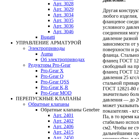
Арт. 3028
Арт. 3029
Другая конструк
Арт. 3034
любого изделия,
Арт. 3035
фланцевое соед
Арт. 3036
условного давле
Арт. 3046
соединения мог
Bugatti
давление разной
УПРАВЛЕНИЕ АРМАТУРОЙ
зависимости от 
Электроприводы
поверхности и р
Auma
фланца. Стально
Об электроприводах
фланец ГОСТ 128
Редукторы Pro-Gear
свободный на пр
Pro-Gear X
фланец ГОСТ 12
Pro-Gear Q
давления 25 кгс/
Pro-Gear QSS
стальной привар
Pro-Gear K,R
ГОСТ 12821-80 
Pro-Gear MOD
значительно бол
ПЕРЕПУСКНЫЕ КЛАПАНЫ
давления — до 2
Обратные клапаны
может указывать
Обратные клапаны Genebre
показателях - кгс
Арт. 2401
Па, в то время к
Арт. 2402
стабильно исполь
Арт. 2406
см2. Чтобы не ст
Арт. 2415
дальнейшими про
Арт. 2450
упоминайте, в к