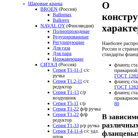
О
Шаровые краны
BROEN
(Россия)
констр
Ballomax
Ballorex
характе
NAVAL OY
(Финляндия)
Полнопроходные
Редуцированные
Регулирующие
Наиболее распр
Для газа
России и страна
Для пара
стандарты фланц
Нержавеющие
СИТАЛ
(Россия)
фланец ст
Серия Т1-11-1
с/с
приварной
ручка
ГОСТ 1282
Серия Т1.2-11
с/с
фланец ст
редуктор
ГОСТ 1282
Серия Т1-13
с/р
фланец ст
воздушник
приварном
Серия T5-11
с/р
80
Серия Т1-22
ф/ф ручка
Серия Т1-22
ф/ф
В зависим
редуктор
различных
Серия T1-33
р/р ручка
Серия Т4-11-4
с/с удл.
фланцевых
шток