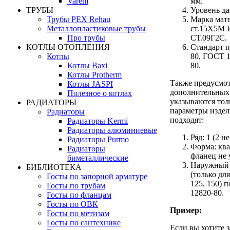
Varem
мм.
ТРУБЫ
Уровень дав
Трубы PEX Rehau
Марка матер
Металлопластиковые трубы
ст.15Х5М 
Про трубы
СТ.09Г2С.
КОТЛЫ ОТОПЛЕНИЯ
Стандарт 
Котлы
80, ГОСТ 1
Котлы Baxi
80.
Котлы Protherm
Также предусмот
Котлы JASPI
дополнительных 
Полезное о котлах
указываются толь
РАДИАТОРЫ
параметры издел
Радиаторы
подходят:
Радиаторы Kermi
Радиаторы алюминиевые
Ряд: 1 (2 н
Радиаторы Purmo
Форма: кв
Радиаторы
фланец не 
биметаллические
Наружный 
БИБЛИОТЕКА
(только дл
Госты по запорной арматуре
125, 150) 
Госты по трубам
12820-80.
Госты по фланцам
Госты по ОВК
Пример:
Госты по метизам
Госты по сантехнике
Если вы хотите 