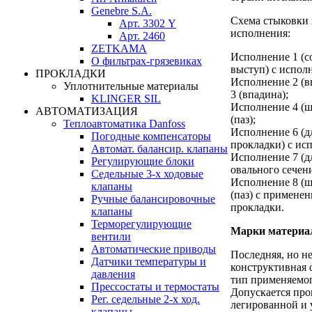
Genebre S.A.
Схема стыковки 
Арт. 3302 Y
исполнения:
Арт. 2460
ZETKAMA
Исполнение 1 (
О фильтрах-грязевиках
выступ) с испол
ПРОКЛАДКИ
Исполнение 2 (в
Уплотнительные материалы
3 (впадина);
KLINGER SIL
Исполнение 4 (ш
АВТОМАТИЗАЦИЯ
(паз);
Теплоавтоматика Danfoss
Исполнение 6 (д
Погодные компенсаторы
прокладки) с ис
Автомат. балансир. клапаны
Исполнение 7 (д
Регулирующие блоки
овального сечен
Седельные 3-х ходовые
Исполнение 8 (ш
клапаны
(паз) с примене
Ручные балансировочные
прокладки.
клапаны
Терморегулирующие
Марки материа
вентили
Автоматические приводы
Последняя, но н
Датчики температуры и
конструктивная 
давления
тип применяемог
Прессостаты и термостаты
Допускается про
Рег. седельные 2-х ход.
легированной и 
клапаны