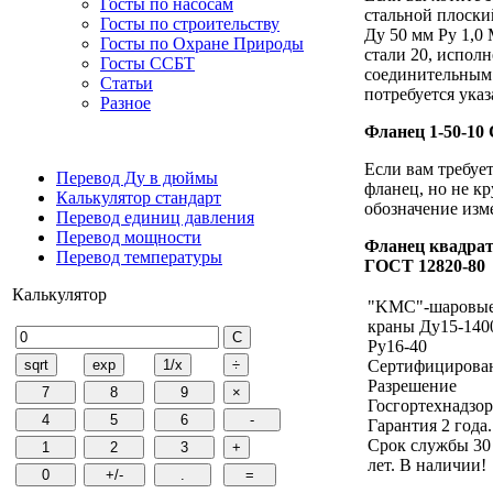
Госты по насосам
стальной плоски
Госты по строительству
Ду 50 мм Ру 1,0 
Госты по Охране Природы
стали 20, исполн
Госты ССБТ
соединительным 
Статьи
потребуется указ
Разное
Фланец 1-50-10
Если вам требуе
Перевод Ду в дюймы
фланец, но не кр
Калькулятор стандарт
обозначение изм
Перевод единиц давления
Перевод мощности
Фланец квадрат
Перевод температуры
ГОСТ 12820-80
Калькулятор
"KMC"-шаровы
краны Ду15-140
Ру16-40
Сертифицирова
Разрешение
Госгортехнадзор
Гарантия 2 года.
Срок службы 30
лет. В наличии!