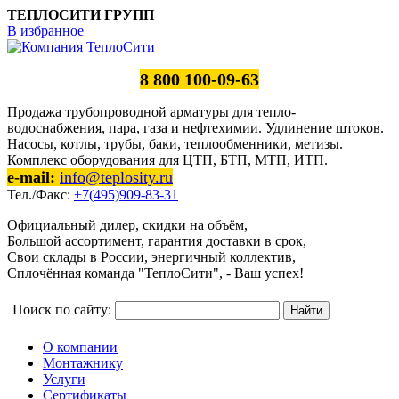
ТЕПЛОСИТИ ГРУПП
В избранное
8 800 100-09-63
Продажа трубопроводной арматуры для тепло-
водоснабжения, пара, газа и нефтехимии. Удлинение штоков.
Насосы, котлы, трубы, баки, теплообменники, метизы.
Комплекс оборудования для ЦТП, БТП, МТП, ИТП.
e-mail:
info@teplosity.ru
Тел./Факс:
+7(495)909-83-31
Официальный дилер, скидки на объём,
Большой ассортимент, гарантия доставки в срок,
Свои склады в России, энергичный коллектив,
Сплочённая команда "ТеплоСити", - Ваш успех!
Поиск по сайту:
О компании
Монтажнику
Услуги
Сертификаты