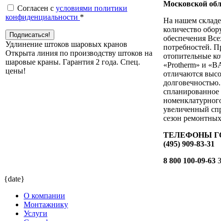
Московской обл
Согласен с
условиями политики
конфиденциальности
*
На нашем складе
количество обор
обеспечения Все
Удлинение штоков шаровых кранов
потребностей. П
Открыта линия по производству штоков на
отопительные ко
шаровые краны. Гарантия 2 года. Cпец.
«Protherm» и «B
цены!
отличаются выс
долговечностью.
спланированное
номенклатурного
увеличенный спр
сезон ремонтных
ТЕЛЕФОНЫ ГО
(495) 909-83-31
8 800 100-09-63
З
{date}
О компании
Монтажнику
Услуги