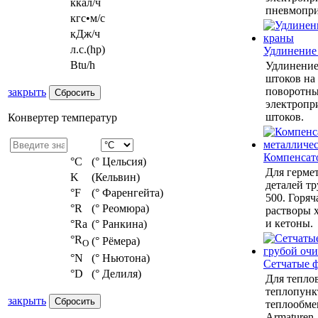
ккал/ч
пневмопри
кгс•м/с
кДж/ч
л.с.(hp)
Удлинение
Btu/h
Удлинение
штоков на
поворотны
закрыть
электропр
штоков.
Конвертер температур
Компенсат
°С
(° Цельсия)
Для герме
K
(Кельвин)
деталей тр
°F
(° Фаренгейта)
500. Горяч
°R
(° Реомюра)
растворы 
и кетоны.
°Ra
(° Ранкина)
°R
(° Рёмера)
O
°N
(° Ньютона)
Сетчатые 
°D
(° Делиля)
Для теплов
теплопунк
закрыть
теплообмен
Armaturen,