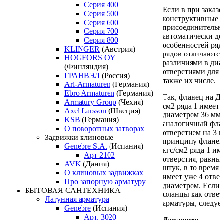
Серия 400
Если в при заказ
Серия 500
конструктивные
Серия 600
присоединительн
Серия 700
автоматически д
Серия 800
особенностей ря
KLINGER
(Австрия)
рядов отличаются
HOGFORS OY
различиями в ди
(Финляндия)
отверстиями для
ГРАНВЭЛ
(Россия)
также их числе.
Ari-Armaturen
(Германия)
Ebro Armaturen
(Германия)
Так, фланец на Д
Armatury Group
(Чехия)
см2 ряда 1 имее
Axel Larsson
(Швеция)
диаметром 36 мм
KSB
(Германия)
аналогичный фла
О поворотных затворах
отверстием на 3
Задвижки клиновые
принципу фланец
Genebre S.A.
(Испания)
кгс/см2 ряда 1 и
Арт 2102
отверстия, равны
AVK
(Дания)
штук, в то время
О клиновых задвижках
имеет уже 4 отве
Про запорную арматуру
диаметром. Если
БЫТОВАЯ САНТЕХНИКА
фланцы как отве
Латунная арматура
арматуры, следуе
Genebre
(Испания)
Арт. 3020
Давление: