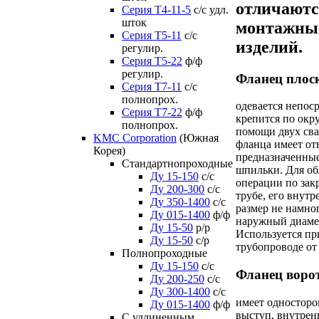
отличаютс
Серия Т4-11-5
с/с удл.
шток
монтажные
Серия Т5-11
с/с
изделий.
регулир.
Серия Т5-22
ф/ф
регулир.
Фланец плос
Серия Т7-11
с/с
полнопрох.
одевается непоср
Серия Т7-22
ф/ф
крепится по окр
полнопрох.
помощи двух св
KMC Corporation
(Южная
фланца имеет от
Корея)
предназначенные
Стандартнопроходные
шпильки. Для о
Ду 15-150
с/с
операции по зак
Ду 200-300
с/с
трубе, его внут
Ду 350-1400
с/с
размер не намн
Ду 015-1400
ф/ф
наружный диаме
Ду 15-50
р/р
Используется пр
Ду 15-50
с/р
трубопроводе от 
Полнопроходные
Ду 15-150
с/с
Фланец воро
Ду 200-250
с/с
Ду 300-1400
с/с
имеет одностор
Ду 015-1400
ф/ф
выступ, внутрен
С удлиненным