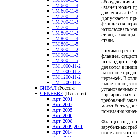
оборудования ил
ТM 600-11-3
Фланец может п
ТM 600-11-5
давлении от 0,1 
ТM 700-11-2
Допускается, пр
ТM 700-11-3
фланцев на нер
ТM 700-11-5
использовать ко
ТM 800-11-2
стали, а фланцы
ТM 800-11-3
стали.
ТM 800-11-5
ТM 900-11-2
Помимо трех ст
ТM 900-11-3
фланцев, сущест
ТM 900-11-5
нестандартные ф
ТM 1000-11-2
делаются в инди
ТM 1000-11-3
на основе предо
ТM 1200-11-2
чертежей. В отл
ТM 1200-11-3
выше типов, это
БИВАЛ
(Россия)
установленных с
GENEBRE
(Испания)
варьироваться в
Арт. 2001
требований зака
Арт. 2002
могут быть удо
Арт. 2005
пожелания клиен
Арт. 2006
Арт. 2008
Фланцы, созданн
Арт. 2009,2010
зарубежных треб
Арт. 2014
отличаются от о