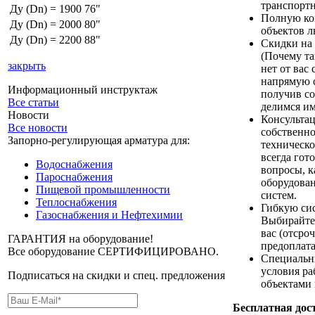
транспорт
Ду (Dn) = 1900
76"
Полную ко
Ду (Dn) = 2000
80"
объектов 
Ду (Dn) = 2200
88"
Скидки на
(Почему та
закрыть
нет от вас 
напрямую с
Информационный инструктаж
получив с
Все статьи
делимся им
Новости
Консультац
Все новости
собственн
Запорно-регулирующая арматура для:
техническ
всегда гот
Водоснабжения
вопросы, 
Пароснабжения
оборудова
Пищевой промышленности
систем.
Теплоснабжения
Гибкую си
Газоснабжения и Нефтехимии
Выбирайте
вас (отсро
ГАРАНТИЯ на оборудование!
предоплата
Все оборудование СЕРТИФИЦИРОВАНО.
Специальн
условия р
Подписаться на скидки и спец. предложения
объектами 
Бесплатная дост