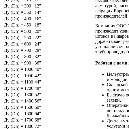
высококачестве
арматурой, насо
Ду (Dn) = 300
12"
ведущих Европе
Ду (Dn) = 350
14"
производителей.
Ду (Dn) = 400
16"
Ду (Dn) = 450
18"
Компания ООО 
производит удли
Ду (Dn) = 500
20"
штоков на шаров
Ду (Dn) = 550
22"
дорабатывает ре
Ду (Dn) = 600
24"
устанавливает э
Ду (Dn) = 700
28"
трубопроводную
Ду (Dn) = 800
32"
Работая с нами
Ду (Dn) = 900
36"
Ду (Dn) = 1000
40"
Целеустре
Ду (Dn) = 1050
42"
и молодой 
Ду (Dn) = 1100
44"
Складской 
Ду (Dn) = 1200
48"
одном мест
Ду (Dn) = 1300
52"
Быструю о
заявки,
Ду (Dn) = 1400
56"
Оперативн
Ду (Dn) = 1500
60"
доставку п
Ду (Dn) = 1600
64"
ближайшем
Ду (Dn) = 1700
68"
Доставку т
услугами н
Ду (Dn) = 1800
72"