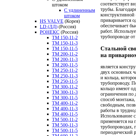
соответствует в
штоком
трубы. Благодар
C удлиненным
конструктивной 
штоком
приваривается о
HS VALVE
(Корея)
обеспечивает бы
LD (ЛД)
(Россия)
работ. Использу
РОНЕКС
(Россия)
трубопроводе от 
ТM 150-11-2
ТM 150-11-3
Стальной св
ТM 150-11-5
ТM 200-11-2
на приварно
ТM 200-11-3
ТM 200-11-5
является констр
ТM 250-11-2
двух основных ч
ТM 250-11-3
и кольца, которо
ТM 250-11-5
трубопроводу. П
ТM 300-11-2
кольцо имеют о
ТM 300-11-3
ограничения по 
ТM 300-11-5
способ монтажа, 
ТM 400-11-2
свободным, позв
ТM 400-11-3
работы в трудно
ТM 400-11-5
Использование 
ТM 500-11-2
применяется на 
ТM 500-11-3
трубопроводах, г
ТM 500-11-5
периодический р
ТM 600-11-2