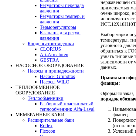
нержавеющей ст
Регуляторы перепада
применяемых мар
давления
очень широко, н
Регуляторы темпер. и
используются ст
давления
ИСТ.12Х18Н10Т,
Терморегуляторы
Клапаны для регул.
Выбор марки осу
давления
температуры, ти
Конденсатоотводчики
условного давле
CLORIUS
обратиться к ГО
Ari-Armaturen
узнать типовые т
GESTRA
зависимости от 
НАСОСНОЕ ОБОРУДОВАНИЕ
данных.
Насосы и принадлежности
Насосы Grundfos
Правильно офор
Насосы WILO
фланцы:
ТЕПЛООБМЕННОЕ
ОБОРУДОВАНИЕ
Оформляя заказ,
Теплообменники
порядок обозна
Разборный пластинчатый
теплообменник Alfa-Laval
Наименован
МЕМБРАННЫЕ БАКИ
фланец.
Расширительные баки
Поверхнос
Reflex
(исполнение
Flexcon
Условный п