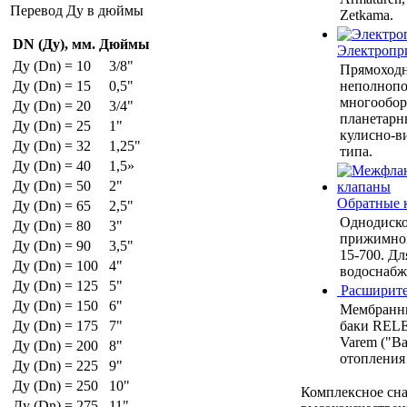
Перевод Ду в дюймы
Zetkama.
DN (Ду), мм.
Дюймы
Электропр
Ду (Dn) = 10
3/8"
Прямоход
неполнопо
Ду (Dn) = 15
0,5"
многообор
Ду (Dn) = 20
3/4"
планетарн
Ду (Dn) = 25
1"
кулисно-в
Ду (Dn) = 32
1,25"
типа.
Ду (Dn) = 40
1,5»
Ду (Dn) = 50
2"
Обратные 
Ду (Dn) = 65
2,5"
Однодиско
Ду (Dn) = 80
3"
прижимной
Ду (Dn) = 90
3,5"
15-700. Дл
Ду (Dn) = 100
4"
водоснабже
Ду (Dn) = 125
5"
Расширите
Ду (Dn) = 150
6"
Мембранн
баки RELE
Ду (Dn) = 175
7"
Varem ("Ва
Ду (Dn) = 200
8"
отопления
Ду (Dn) = 225
9"
Ду (Dn) = 250
10"
Комплексное сн
Ду (Dn) = 275
11"