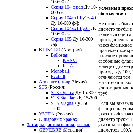
10-600 с/с
Серия 104 с ред
Ду 10-
Условный прохо
600 с/с
обозначения:
Серия 104xx1 Ру16-40
Ду 10-600 ф/ф
Не стоит забыва
Серия 104xx1 Ру25
Ду
диаметр трубы и
10-600 ф/ф
являются одним 
Серия 105
Ду 10-300
проход представл
с/ф
через фланцевое
KLINGER
(Австрия)
протекает конкр
Ballostar
плоские приварн
KHSVI
свободные флан
KHA
кольце с диамет
Monoball
прохода Ду 100, 
Ecoball
отличаются тем, 
Armatury Group
(Чехия)
конструкции мог
STS
(Россия)
учетом разных 
STS Optima
Ду 15-300
труб.
STS Standart
Ду 15-300
STS Magna
Ду 350-
Если вы заказыва
1200
фланцев на упом
УЗТПА
(Россия)
указать обознач
О шаровых кранах
диаметр трубы. 
Затворы дисковые поворотные
указаны, то фла
GENEBRE
(Испания)
диаметров 100А,