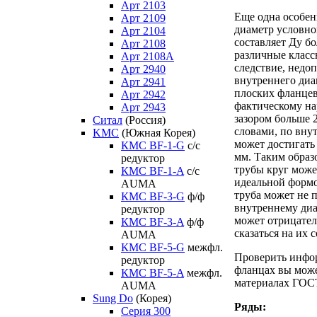
Арт 2103
Еще одна особен
Арт 2109
диаметр условно
Арт 2104
составляет Ду б
Арт 2108
различные класс
Арт 2108A
следствие, недо
Арт 2940
внутреннего диа
Арт 2941
плоских фланцев,
Арт 2942
фактическому на
Арт 2943
зазором больше 
Ситал
(Россия)
словами, по вну
KMC
(Южная Корея)
может достигать
КМС BF-1-G
с/с
мм. Таким образ
редуктор
трубы круг може
КМС BF-1-A
с/с
идеальной формо
AUMA
труба может не 
КМС BF-3-G
ф/ф
внутреннему диа
редуктор
может отрицате
КМС BF-3-A
ф/ф
сказаться на их 
AUMA
КМС BF-5-G
межфл.
Проверить инфо
редуктор
фланцах вы може
КМС BF-5-A
межфл.
материалах ГОСТ
AUMA
Sung Do
(Корея)
Ряды:
Серия 300