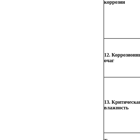
коррозии
12. Коррозион
очаг
13. Критическа
влажность