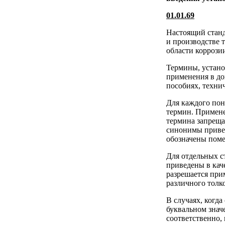
01.01.69
Настоящий станд
и производстве 
области коррози
Термины, устано
применения в до
пособиях, техни
Для каждого пон
термин. Примене
термина запрещ
синонимы привед
обозначены поме
Для отдельных с
приведены в кач
разрешается при
различного толк
В случаях, когд
буквальном знач
соответственно,