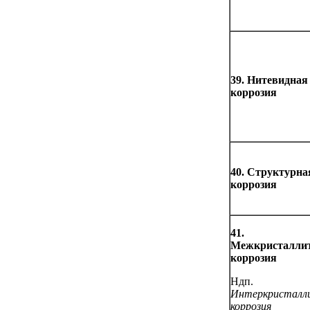
39. Нитевидная
коррозия
40. Структурна
коррозия
41.
Межкристалли
коррозия
Ндп.
Интеркристалл
коррозия