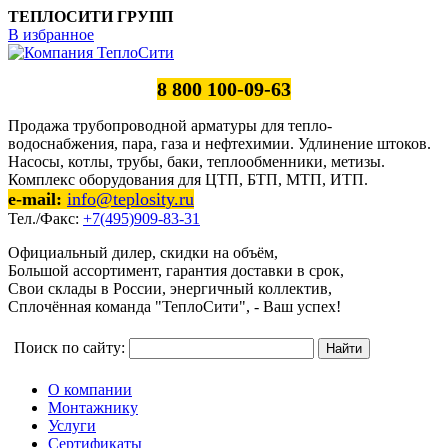
ТЕПЛОСИТИ ГРУПП
В избранное
8 800 100-09-63
Продажа трубопроводной арматуры для тепло-
водоснабжения, пара, газа и нефтехимии. Удлинение штоков.
Насосы, котлы, трубы, баки, теплообменники, метизы.
Комплекс оборудования для ЦТП, БТП, МТП, ИТП.
e-mail:
info@teplosity.ru
Тел./Факс:
+7(495)909-83-31
Официальный дилер, скидки на объём,
Большой ассортимент, гарантия доставки в срок,
Свои склады в России, энергичный коллектив,
Сплочённая команда "ТеплоСити", - Ваш успех!
Поиск по сайту:
О компании
Монтажнику
Услуги
Сертификаты