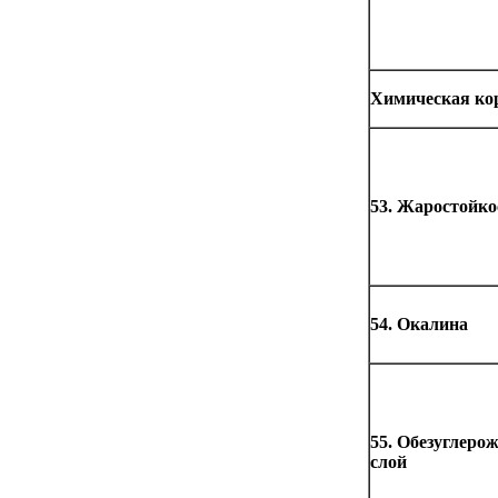
Химическая ко
53. Жаростойко
54. Окалина
55. Обезуглеро
слой