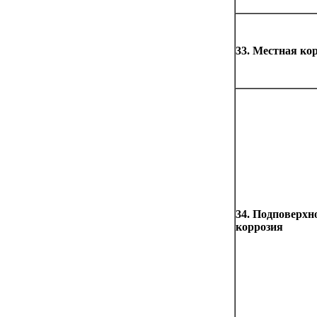
33. Местная ко
34. Подповерхн
коррозия