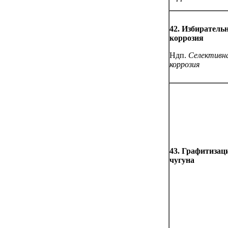
42. Избиратель
коррозия
Ндп.
Селективн
коррозия
43. Графитизац
чугуна