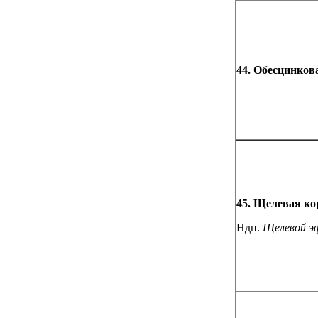
44. Обесцинков
45. Щелевая ко
Ндп.
Щелевой э