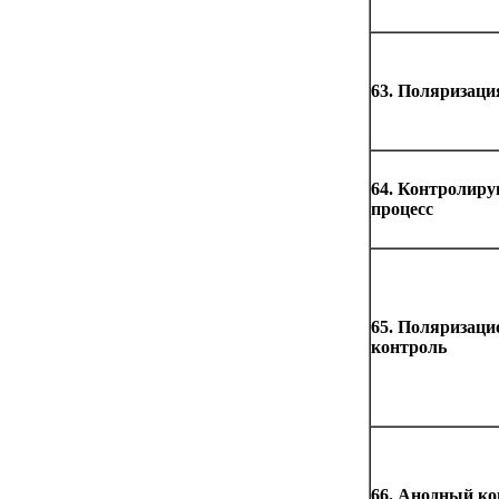
63. Поляризаци
64. Контролир
процесс
65. Поляризац
контроль
66. Анодный ко