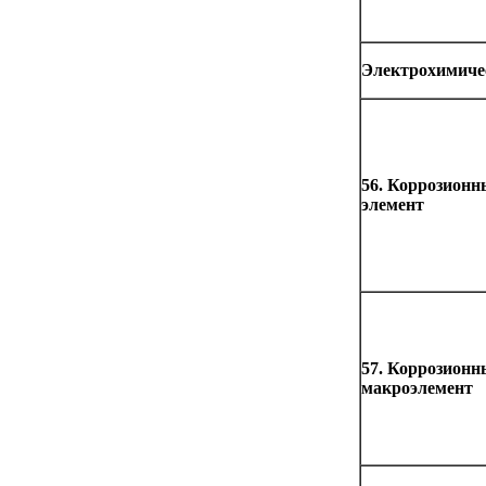
Электрохимиче
56. Коррозион
элемент
57. Коррозион
макроэлемент