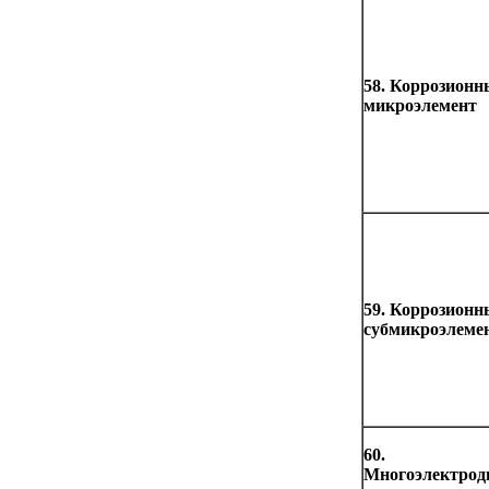
58. Коррозион
микроэлемент
59. Коррозион
субмикроэлеме
60.
Многоэлектро