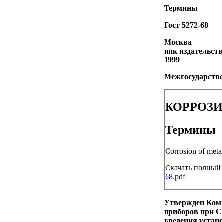
Термины
Гост
5272-68
Москва
ипк издательст
1999
Межгосударств
КОРРОЗ
Термины
Corrosion of meta
Скачать полный
68.pdf
Утвержден Коми
приборов при С
введения устан