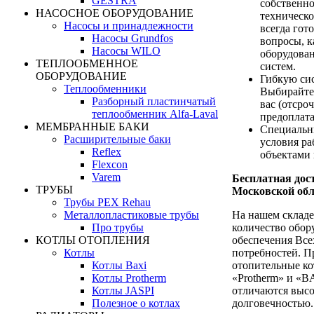
GESTRA
собственн
НАСОСНОЕ ОБОРУДОВАНИЕ
техническ
Насосы и принадлежности
всегда гот
Насосы Grundfos
вопросы, 
Насосы WILO
оборудова
ТЕПЛООБМЕННОЕ
систем.
ОБОРУДОВАНИЕ
Гибкую си
Теплообменники
Выбирайте
Разборный пластинчатый
вас (отсро
теплообменник Alfa-Laval
предоплата
МЕМБРАННЫЕ БАКИ
Специальн
Расширительные баки
условия р
Reflex
объектами 
Flexcon
Varem
Бесплатная дост
ТРУБЫ
Московской обл
Трубы PEX Rehau
На нашем складе
Металлопластиковые трубы
количество обор
Про трубы
обеспечения Все
КОТЛЫ ОТОПЛЕНИЯ
потребностей. П
Котлы
отопительные ко
Котлы Baxi
«Protherm» и «B
Котлы Protherm
отличаются выс
Котлы JASPI
долговечностью.
Полезное о котлах