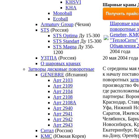
KHSVI
Шаровые краны Д
KHA
Monoball
Получить прайс
Ecoball
Шаровые кра
Armatury Group
(Чехия)
поворотные з
STS
(Россия)
Genebre, KM
STS Optima
Ду 15-300
"ТеплоСити"
STS Standart
Ду 15-300
Объявления 2
STS Magna
Ду 350-
2004 года
1200
УЗТПА
(Россия)
20 мая 2004 года
О шаровых кранах
С середины мая 
Затворы дисковые поворотные
к началу постав
GENEBRE
(Испания)
поворотных
зат
Арт 2103
производство Ф
Арт 2109
где расположены
Арт 2104
партнеры: Ворон
Арт 2108
Краснодар, Став
Арт 2108A
Уфа, Нижний Нов
Арт 2940
Саратов, Ижевск
Арт 2941
Челябинск, Барн
Арт 2942
Новосибирск, Кр
Арт 2943
Екатеринбург, Ка
Ситал
(Россия)
на-Дону, Оренбур
KMC
(Южная Корея)