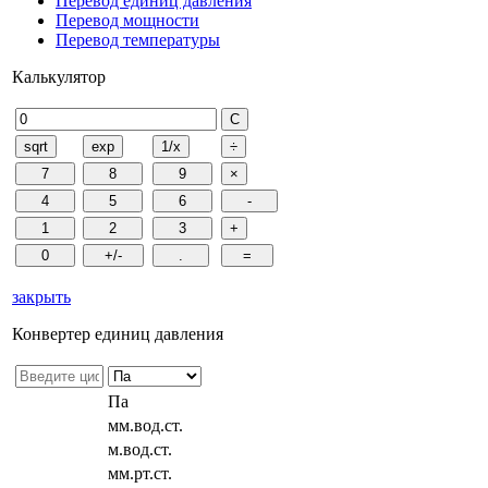
Перевод единиц давления
Перевод мощности
Перевод температуры
Калькулятор
закрыть
Конвертер единиц давления
Па
мм.вод.ст.
м.вод.ст.
мм.рт.ст.