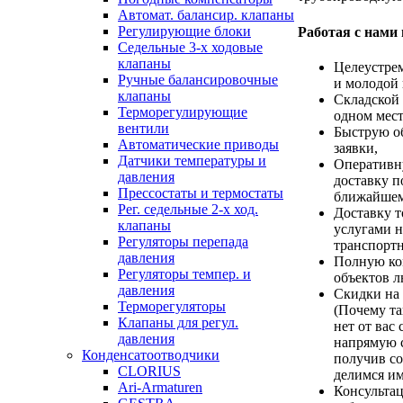
Автомат. балансир. клапаны
Регулирующие блоки
Работая с нами
Седельные 3-х ходовые
клапаны
Целеустре
Ручные балансировочные
и молодой 
клапаны
Складской 
Терморегулирующие
одном мест
вентили
Быструю о
Автоматические приводы
заявки,
Датчики температуры и
Оперативн
давления
доставку п
Прессостаты и термостаты
ближайшем
Рег. седельные 2-х ход.
Доставку т
клапаны
услугами н
Регуляторы перепада
транспорт
давления
Полную ко
Регуляторы темпер. и
объектов 
давления
Скидки на
Терморегуляторы
(Почему та
Клапаны для регул.
нет от вас 
давления
напрямую с
Конденсатоотводчики
получив с
CLORIUS
делимся им
Ari-Armaturen
Консультац