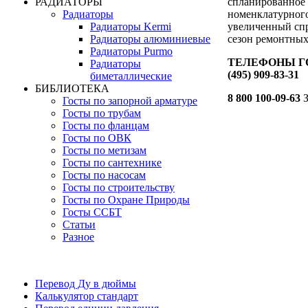
спланированное
РАДИАТОРЫ
номенклатурного
Радиаторы
увеличенный спр
Радиаторы Kermi
сезон ремонтных
Радиаторы алюминиевые
Радиаторы Purmo
ТЕЛЕФОНЫ ГО
Радиаторы
(495) 909-83-31
биметаллические
БИБЛИОТЕКА
8 800 100-09-63
З
Госты по запорной арматуре
Госты по трубам
Госты по фланцам
Госты по ОВК
Госты по метизам
Госты по сантехнике
Госты по насосам
Госты по строительству
Госты по Охране Природы
Госты ССБТ
Статьи
Разное
Перевод Ду в дюймы
Калькулятор стандарт