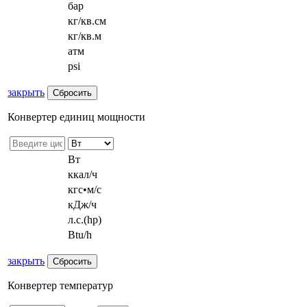
бар
кг/кв.см
кг/кв.м
атм
psi
закрыть
Конвертер единиц мощности
Вт
ккал/ч
кгс•м/с
кДж/ч
л.с.(hp)
Btu/h
закрыть
Конвертер температур