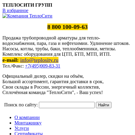
ТЕПЛОСИТИ ГРУПП
В избранное
8 800 100-09-63
Продажа трубопроводной арматуры для тепло-
водоснабжения, пара, газа и нефтехимии. Удлинение штоков.
Насосы, котлы, трубы, баки, теплообменники, метизы.
Комплекс оборудования для ЦТП, БТП, МТП, ИТП.
e-mail:
info@teplosity.ru
Тел./Факс:
+7(495)909-83-31
Официальный дилер, скидки на объём,
Большой ассортимент, гарантия доставки в срок,
Свои склады в России, энергичный коллектив,
Сплочённая команда "ТеплоСити", - Ваш успех!
Поиск по сайту:
О компании
Монтажнику
Услуги
Сертификаты