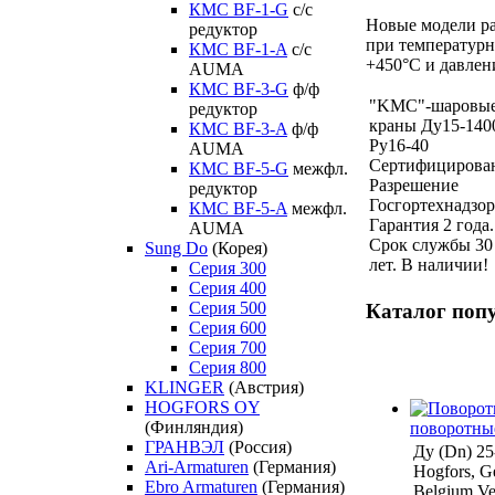
КМС BF-1-G
с/с
Новые модели ра
редуктор
при температурн
КМС BF-1-A
с/с
+450°С и давлени
AUMA
КМС BF-3-G
ф/ф
"KMC"-шаровы
редуктор
краны Ду15-140
КМС BF-3-A
ф/ф
Ру16-40
AUMA
Сертифицирова
КМС BF-5-G
межфл.
Разрешение
редуктор
Госгортехнадзор
КМС BF-5-A
межфл.
Гарантия 2 года.
AUMA
Срок службы 30
Sung Do
(Корея)
лет. В наличии!
Серия 300
Серия 400
Серия 500
Каталог поп
Серия 600
Серия 700
Серия 800
KLINGER
(Австрия)
HOGFORS OY
(Финляндия)
поворотны
ГРАНВЭЛ
(Россия)
Ду (Dn) 2
Ari-Armaturen
(Германия)
Hogfors, Ge
Ebro Armaturen
(Германия)
Belgium Ven