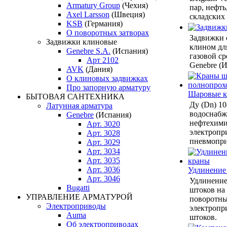
Armatury Group
(Чехия)
пар, нефть
Axel Larsson
(Швеция)
складских
KSB
(Германия)
О поворотных затворах
Задвижки 
Задвижки клиновые
клином дл
Genebre S.A.
(Испания)
газовой ср
Арт 2102
Genebre (И
AVK
(Дания)
О клиновых задвижках
Про запорную арматуру
Шаровые 
БЫТОВАЯ САНТЕХНИКА
Ду (Dn) 10
Латунная арматура
водоснабже
Genebre
(Испания)
нефтехими
Арт. 3020
электропр
Арт. 3028
пневмопри
Арт. 3029
Арт. 3034
Арт. 3035
Арт. 3036
Удлинение
Арт. 3046
Удлинение
Bugatti
штоков на
УПРАВЛЕНИЕ АРМАТУРОЙ
поворотны
Электроприводы
электропр
Auma
штоков.
Об электроприводах