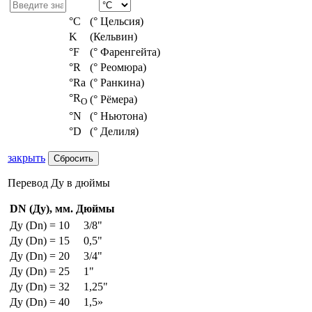
°С
(° Цельсия)
K
(Кельвин)
°F
(° Фаренгейта)
°R
(° Реомюра)
°Ra
(° Ранкина)
°R
(° Рёмера)
O
°N
(° Ньютона)
°D
(° Делиля)
закрыть
Перевод Ду в дюймы
DN (Ду), мм.
Дюймы
Ду (Dn) = 10
3/8"
Ду (Dn) = 15
0,5"
Ду (Dn) = 20
3/4"
Ду (Dn) = 25
1"
Ду (Dn) = 32
1,25"
Ду (Dn) = 40
1,5»