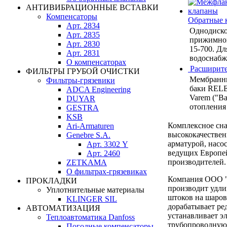
АНТИВИБРАЦИОННЫЕ ВСТАВКИ
Компенсаторы
Обратные 
Арт. 2834
Однодиско
Арт. 2835
прижимной
Арт. 2830
15-700. Дл
Арт. 2831
водоснабже
О компенсаторах
Расширите
ФИЛЬТРЫ ГРУБОЙ ОЧИСТКИ
Мембранн
Фильтры-грязевики
баки RELE
ADCA Engineering
Varem ("Ва
DUYAR
отопления
GESTRA
KSB
Комплексное сн
Ari-Armaturen
высококачестве
Genebre S.A.
арматурой, насо
Арт. 3302 Y
ведущих Европе
Арт. 2460
производителей.
ZETKAMA
О фильтрах-грязевиках
Компания ООО 
ПРОКЛАДКИ
производит удли
Уплотнительные материалы
штоков на шаров
KLINGER SIL
дорабатывает ре
АВТОМАТИЗАЦИЯ
устанавливает э
Теплоавтоматика Danfoss
трубопроводную
Погодные компенсаторы