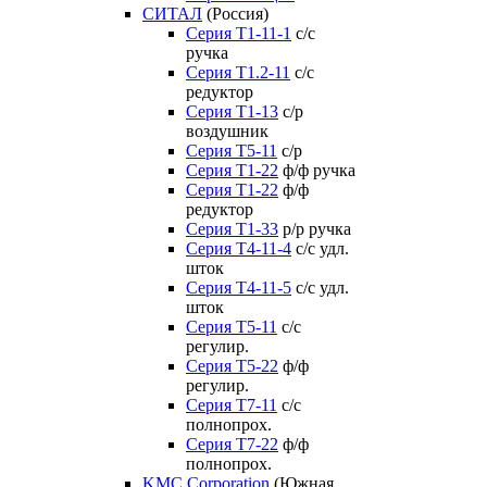
СИТАЛ
(Россия)
Серия Т1-11-1
с/с
ручка
Серия Т1.2-11
с/с
редуктор
Серия Т1-13
с/р
воздушник
Серия T5-11
с/р
Серия Т1-22
ф/ф ручка
Серия Т1-22
ф/ф
редуктор
Серия T1-33
р/р ручка
Серия Т4-11-4
с/с удл.
шток
Серия Т4-11-5
с/с удл.
шток
Серия Т5-11
с/с
регулир.
Серия Т5-22
ф/ф
регулир.
Серия Т7-11
с/с
полнопрох.
Серия Т7-22
ф/ф
полнопрох.
KMC Corporation
(Южная