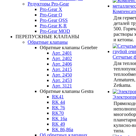
Редукторы Pro-Gear
Pro-Gear X
Компенсат
Pro-Gear Q
Для герме
Pro-Gear QSS
деталей тр
Pro-Gear K,R
500. Горяч
Pro-Gear MOD
растворы 
ПЕРЕПУСКНЫЕ КЛАПАНЫ
и кетоны.
Обратные клапаны
Обратные клапаны Genebre
Арт. 2401
Сетчатые 
Арт. 2402
Для теплов
Арт. 2406
теплопунк
Арт. 2415
теплообмен
Арт. 2450
Armaturen,
Арт. 2453
Zetkama.
Арт. 3121
Обратные клапаны Gestra
RK41
Электропр
RK 44
Прямоход
RK 76
неполнопо
RK70
многообор
RK 16a
планетарн
RK 49
кулисно-в
RK 86,86a
типа.
Об обратных клапанах