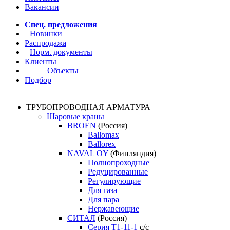
Вакансии
Спец. предложения
Новинки
Распродажа
Норм. документы
Клиенты
Объекты
Подбор
ТРУБОПРОВОДНАЯ АРМАТУРА
Шаровые краны
BROEN
(Россия)
Ballomax
Ballorex
NAVAL OY
(Финляндия)
Полнопроходные
Редуцированные
Регулирующие
Для газа
Для пара
Нержавеющие
СИТАЛ
(Россия)
Серия Т1-11-1
с/с