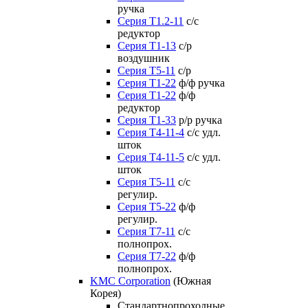
ручка
Серия Т1.2-11
с/с
редуктор
Серия Т1-13
с/р
воздушник
Серия T5-11
с/р
Серия Т1-22
ф/ф ручка
Серия Т1-22
ф/ф
редуктор
Серия T1-33
р/р ручка
Серия Т4-11-4
с/с удл.
шток
Серия Т4-11-5
с/с удл.
шток
Серия Т5-11
с/с
регулир.
Серия Т5-22
ф/ф
регулир.
Серия Т7-11
с/с
полнопрох.
Серия Т7-22
ф/ф
полнопрох.
KMC Corporation
(Южная
Корея)
Стандартнопроходные