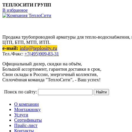
ТЕПЛОСИТИ ГРУПП
В избранное
Продажа трубопроводной арматуры для тепло-водоснабжения, п
ЦТП, БТП, МТП, ИТП.
e-mail:
info@teplosity.ru
Тел./Факс:
+7(495)909-83-31
Официальный дилер, скидки на объём,
Большой ассортимент, гарантия доставки в срок,
Свои склады в России, энергичный коллектив,
Сплочённая команда "ТеплоСити", - Ваш успех!
Поиск по сайту:
О компании
Монтажнику
Услуги
Сертификаты
Прайс-лист
Контакты