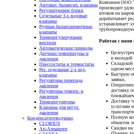
Компания ООО 
Автомат. балансир. клапаны
производит удли
Регулирующие блоки
штоков на шаров
Седельные 3-х ходовые
дорабатывает ре
клапаны
устанавливает э
Ручные балансировочные
трубопроводную
клапаны
Терморегулирующие
Работая с нами
вентили
Автоматические приводы
Целеустре
Датчики температуры и
и молодой 
давления
Складской 
Прессостаты и термостаты
одном мест
Рег. седельные 2-х ход.
Быструю о
клапаны
заявки,
Регуляторы перепада
Оперативн
давления
доставку п
Регуляторы темпер. и
ближайшем
давления
Доставку т
Терморегуляторы
услугами н
Клапаны для регул.
транспорт
давления
Полную ко
Конденсатоотводчики
объектов 
CLORIUS
Скидки на
Ari-Armaturen
(Почему та