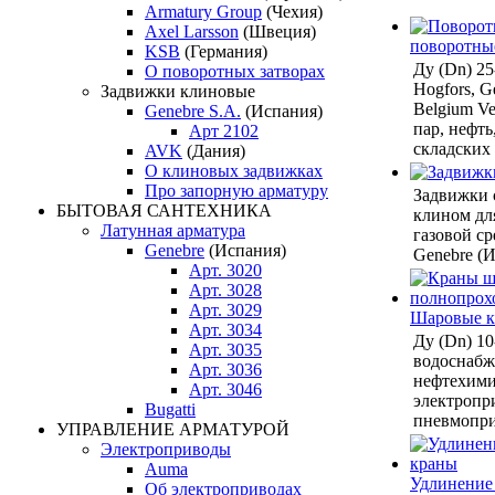
Armatury Group
(Чехия)
Axel Larsson
(Швеция)
поворотны
KSB
(Германия)
Ду (Dn) 2
О поворотных затворах
Hogfors, Ge
Задвижки клиновые
Belgium Ven
Genebre S.A.
(Испания)
пар, нефть
Арт 2102
складских
AVK
(Дания)
О клиновых задвижках
Про запорную арматуру
Задвижки 
БЫТОВАЯ САНТЕХНИКА
клином дл
Латунная арматура
газовой ср
Genebre
(Испания)
Genebre (И
Арт. 3020
Арт. 3028
Арт. 3029
Шаровые 
Арт. 3034
Ду (Dn) 10
Арт. 3035
водоснабже
Арт. 3036
нефтехими
Арт. 3046
электропр
Bugatti
пневмопри
УПРАВЛЕНИЕ АРМАТУРОЙ
Электроприводы
Auma
Удлинение
Об электроприводах