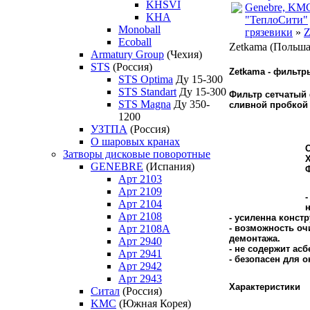
KHSVI
Genebre, KM
KHA
"ТеплоСити"
Monoball
грязевики
»
Z
Ecoball
Zetkama (Польша
Armatury Group
(Чехия)
STS
(Россия)
Zetkama - фильтр
STS Optima
Ду 15-300
STS Standart
Ду 15-300
Фильтр сетчатый
STS Magna
Ду 350-
сливной пробкой
1200
УЗТПА
(Россия)
О шаровых кранах
Затворы дисковые поворотные
GENEBRE
(Испания)
Арт 2103
Арт 2109
-
Арт 2104
Арт 2108
- усиленна констр
Арт 2108A
- возможность оч
демонтажа.
Арт 2940
- не содержит асб
Арт 2941
- безопасен для 
Арт 2942
Арт 2943
Характеристики
Ситал
(Россия)
KMC
(Южная Корея)