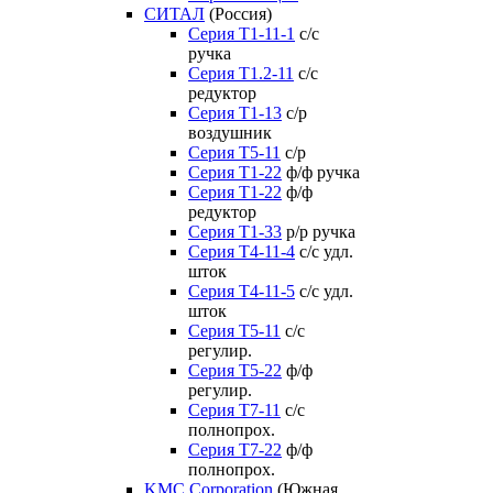
СИТАЛ
(Россия)
Серия Т1-11-1
с/с
ручка
Серия Т1.2-11
с/с
редуктор
Серия Т1-13
с/р
воздушник
Серия T5-11
с/р
Серия Т1-22
ф/ф ручка
Серия Т1-22
ф/ф
редуктор
Серия T1-33
р/р ручка
Серия Т4-11-4
с/с удл.
шток
Серия Т4-11-5
с/с удл.
шток
Серия Т5-11
с/с
регулир.
Серия Т5-22
ф/ф
регулир.
Серия Т7-11
с/с
полнопрох.
Серия Т7-22
ф/ф
полнопрох.
KMC Corporation
(Южная