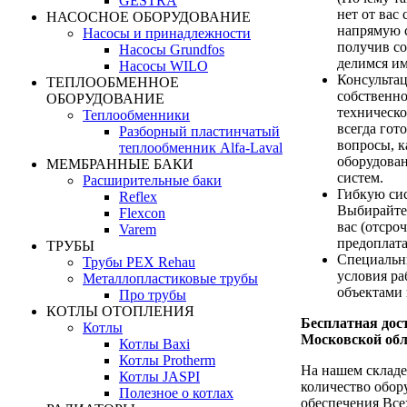
GESTRA
нет от вас 
НАСОСНОЕ ОБОРУДОВАНИЕ
напрямую с
Насосы и принадлежности
получив с
Насосы Grundfos
делимся им
Насосы WILO
Консультац
ТЕПЛООБМЕННОЕ
собственн
ОБОРУДОВАНИЕ
техническ
Теплообменники
всегда гот
Разборный пластинчатый
вопросы, 
теплообменник Alfa-Laval
оборудова
МЕМБРАННЫЕ БАКИ
систем.
Расширительные баки
Гибкую си
Reflex
Выбирайте
Flexcon
вас (отсро
Varem
предоплата
ТРУБЫ
Специальн
Трубы PEX Rehau
условия р
Металлопластиковые трубы
объектами 
Про трубы
КОТЛЫ ОТОПЛЕНИЯ
Бесплатная дост
Котлы
Московской обл
Котлы Baxi
Котлы Protherm
На нашем складе
Котлы JASPI
количество обор
Полезное о котлах
обеспечения Все