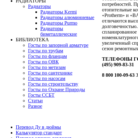
РАДИАТОРЫ
потребностей. П
Радиаторы
отопительные ко
Радиаторы Kermi
«Protherm» и «B
Радиаторы алюминиевые
отличаются выс
Радиаторы Purmo
долговечностью.
Радиаторы
спланированное
биметаллические
номенклатурного
БИБЛИОТЕКА
увеличенный спр
Госты по запорной арматуре
сезон ремонтных
Госты по трубам
Госты по фланцам
ТЕЛЕФОНЫ ГО
Госты по ОВК
(495) 909-83-31
Госты по метизам
Госты по сантехнике
8 800 100-09-63
З
Госты по насосам
Госты по строительству
Госты по Охране Природы
Госты ССБТ
Статьи
Разное
Перевод Ду в дюймы
Калькулятор стандарт