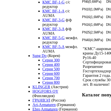
PN6(0,6MPa) DN1
КМС BF-1-G
с/с
редуктор
PN10(1,0MPa) DN1
КМС BF-1-A
с/с
AUMA
PN16(1,6MPa) DN
КМС BF-3-G
ф/ф
редуктор
PN16(1,6MPa) DN1
КМС BF-3-A
ф/ф
PN25(2,5MPa) DN1
AUMA
КМС BF-5-G
межфл.
PN40(4,0MPa) DN1
редуктор
КМС BF-5-A
межфл.
"KMC"-шаровы
AUMA
краны Ду15-140
Sung Do
(Корея)
Ру16-40
Серия 300
Сертифицирова
Серия 400
Разрешение
Серия 500
Госгортехнадзор
Серия 600
Гарантия 2 года.
Серия 700
Срок службы 30
Серия 800
лет. В наличии!
KLINGER
(Австрия)
HOGFORS OY
Каталог поп
(Финляндия)
ГРАНВЭЛ
(Россия)
Ari-Armaturen
(Германия)
Ebro Armaturen
(Германия)