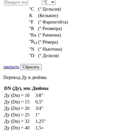
°С
(° Цельсия)
K
(Кельвин)
°F
(° Фаренгейта)
°R
(° Реомюра)
°Ra
(° Ранкина)
°R
(° Рёмера)
O
°N
(° Ньютона)
°D
(° Делиля)
закрыть
Перевод Ду в дюймы
DN (Ду), мм.
Дюймы
Ду (Dn) = 10
3/8"
Ду (Dn) = 15
0,5"
Ду (Dn) = 20
3/4"
Ду (Dn) = 25
1"
Ду (Dn) = 32
1,25"
Ду (Dn) = 40
1,5»