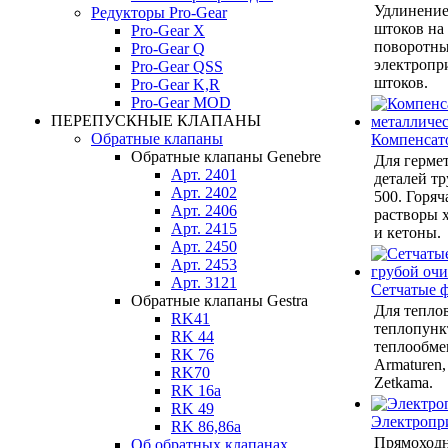
Удлинение
Редукторы Pro-Gear
штоков на
Pro-Gear X
поворотны
Pro-Gear Q
электропр
Pro-Gear QSS
штоков.
Pro-Gear K,R
Pro-Gear MOD
ПЕРЕПУСКНЫЕ КЛАПАНЫ
Обратные клапаны
Компенсат
Обратные клапаны Genebre
Для герме
Арт. 2401
деталей тр
Арт. 2402
500. Горяч
Арт. 2406
растворы 
Арт. 2415
и кетоны.
Арт. 2450
Арт. 2453
Арт. 3121
Сетчатые 
Обратные клапаны Gestra
Для теплов
RK41
теплопунк
RK 44
теплообмен
RK 76
Armaturen,
RK70
Zetkama.
RK 16a
RK 49
Электропр
RK 86,86a
Прямоход
Об обратных клапанах