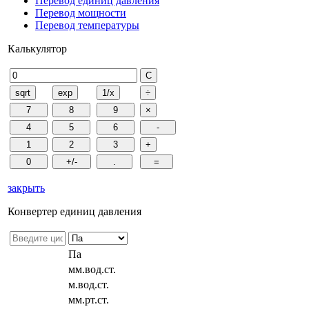
Перевод единиц давления
Перевод мощности
Перевод температуры
Калькулятор
закрыть
Конвертер единиц давления
Па
мм.вод.ст.
м.вод.ст.
мм.рт.ст.