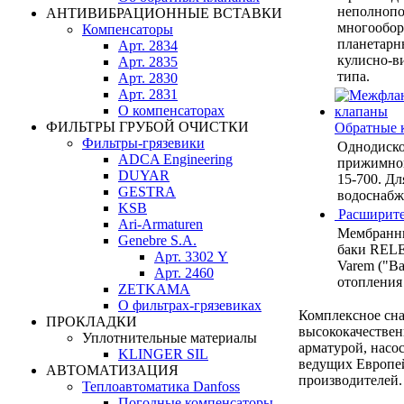
неполнопо
АНТИВИБРАЦИОННЫЕ ВСТАВКИ
многообор
Компенсаторы
планетарн
Арт. 2834
кулисно-в
Арт. 2835
типа.
Арт. 2830
Арт. 2831
О компенсаторах
ФИЛЬТРЫ ГРУБОЙ ОЧИСТКИ
Обратные 
Фильтры-грязевики
Однодиско
ADCA Engineering
прижимной
DUYAR
15-700. Дл
GESTRA
водоснабже
KSB
Расширите
Ari-Armaturen
Мембранн
Genebre S.A.
баки RELE
Арт. 3302 Y
Varem ("Ва
Арт. 2460
отопления
ZETKAMA
О фильтрах-грязевиках
Комплексное сн
ПРОКЛАДКИ
высококачестве
Уплотнительные материалы
арматурой, насо
KLINGER SIL
ведущих Европе
АВТОМАТИЗАЦИЯ
производителей.
Теплоавтоматика Danfoss
Погодные компенсаторы