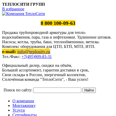
ТЕПЛОСИТИ ГРУПП
В избранное
8 800 100-09-63
Продажа трубопроводной арматуры для тепло-
водоснабжения, пара, газа и нефтехимии. Удлинение штоков.
Насосы, котлы, трубы, баки, теплообменники, метизы.
Комплекс оборудования для ЦТП, БТП, МТП, ИТП.
e-mail:
info@teplosity.ru
Тел./Факс:
+7(495)909-83-31
Официальный дилер, скидки на объём,
Большой ассортимент, гарантия доставки в срок,
Свои склады в России, энергичный коллектив,
Сплочённая команда "ТеплоСити", - Ваш успех!
Поиск по сайту:
О компании
Монтажнику
Услуги
Сертификаты