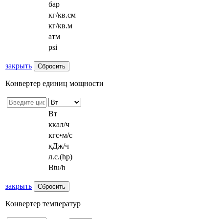
бар
кг/кв.см
кг/кв.м
атм
psi
закрыть
Конвертер единиц мощности
Вт
ккал/ч
кгс•м/с
кДж/ч
л.с.(hp)
Btu/h
закрыть
Конвертер температур