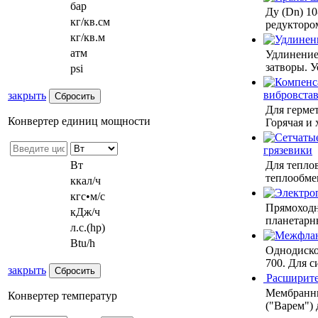
бар
Ду (Dn) 10
кг/кв.см
редукторо
кг/кв.м
атм
Удлинение
затворы. 
psi
вибровста
закрыть
Для герме
Конвертер единиц мощности
Горячая и 
грязевики
Для теплов
Вт
теплообмен
ккал/ч
кгс•м/с
Прямоходн
кДж/ч
планетарн
л.с.(hp)
Btu/h
Однодиско
700. Для с
закрыть
Расширите
Мембранны
Конвертер температур
("Варем")