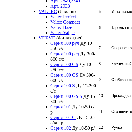
Арт. 2540,2541
Арт. 2933
VALTEC
(Италия)
5
Уплотнение
Valtec Perfect
Valtec Compact
Valtec Base
6
Тарельчата
Valtec Valgas
VEXVE
(Финляндия)
Серия 100 руч
Ду 10-
7
Опорное ко
250 c/c
Серия 100 ред
Ду 300-
600 c/c
8
Крепежный
Серия 100 GS
Ду 10-
250 c/c
Серия 100 GS
Ду 300-
9
О-образное
600 c/c
Серия 100 S
Ду 15-200
c/c
10
Прокладка 
Серия 100 GS S
Ду 15-
300 c/c
Серия 101
Ду 10-50 с/
11
Ограничит
р
Серия 101 G
Ду 15-25
с/вн. р
12
Ручка
Серия 102
Ду 10-50 р/