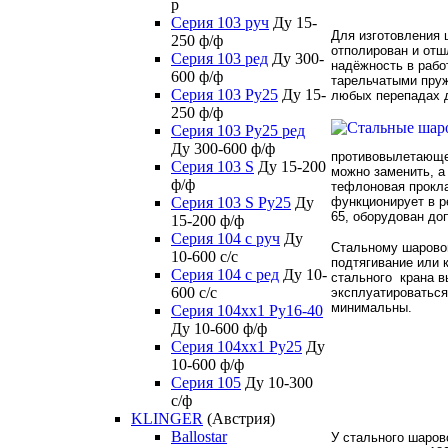
р
Серия 103 руч
Ду 15-
Для изготовления 
250 ф/ф
отполирован и отш
Серия 103 ред
Ду 300-
надёжность в рабо
600 ф/ф
тарельчатыми пруж
Серия 103 Ру25
Ду 15-
любых перепадах д
250 ф/ф
Серия 103 Ру25 ред
Ду 300-600 ф/ф
противовылетающег
Серия 103 S
Ду 15-200
можно заменить, а 
ф/ф
тефлоновая прокл
Серия 103 S Ру25
Ду
функционирует в р
65, оборудован д
15-200 ф/ф
Серия 104 с руч
Ду
Стальному шаровом
10-600 с/с
подтягивание или 
Серия 104 с ред
Ду 10-
стального крана в
600 с/с
эксплуатироваться
минимальны.
Серия 104xx1 Ру16-40
Ду 10-600 ф/ф
Серия 104xx1 Ру25
Ду
10-600 ф/ф
Серия 105
Ду 10-300
с/ф
KLINGER
(Австрия)
Ballostar
У стального шаров