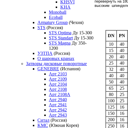
перевернуть на 18
KHSVI
высоким шпинделем
KHA
Monoball
Ecoball
Armatury Group
(Чехия)
STS
(Россия)
STS Optima
Ду 15-300
DN
PN
STS Standart
Ду 15-300
STS Magna
Ду 350-
10
40
1200
15
40
УЗТПА
(Россия)
20
40
О шаровых кранах
25
40
Затворы дисковые поворотные
GENEBRE
(Испания)
32
40
Арт 2103
40
40
Арт 2109
50
40
Арт 2104
65
25
Арт 2108
80
25
Арт 2108A
Арт 2940
100
25
Арт 2941
125
16
Арт 2942
150
16
Арт 2943
200
16
Ситал
(Россия)
KMC
(Южная Корея)
250
16