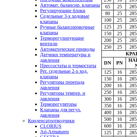
Автомат. балансир. клапаны
65
25
285
Регулирующие блоки
80
25
285
Седельные 3-х ходовые
100
25
285
клапаны
125
25
285
Ручные балансировочные
клапаны
150
25
285
Терморегулирующие
200
25
285
вентили
250
25
285
Автоматические приводы
КРА
Датчики температуры и
давления
НА
DN
PN
Прессостаты и термостаты
Рег. седельные 2-х ход.
125
16
285
клапаны
150
16
285
Регуляторы перепада
200
16
285
давления
250
16
285
Регуляторы темпер. и
давления
300
16
285
Терморегуляторы
350
16
285
Клапаны для регул.
400
16
285
давления
500
16
285
Конденсатоотводчики
600
16
285
CLORIUS
Ari-Armaturen
125
25
285