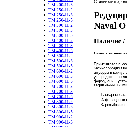
Стальные шаров
ТM 200-11-5
ТM 250-11-2
Редуци
ТM 250-11-3
ТM 250-11-5
Naval O
ТM 300-11-2
ТM 300-11-3
ТM 300-11-5
Наличие /
ТM 400-11-2
ТM 400-11-3
ТM 400-11-5
Скачать техническ
ТM 500-11-2
ТM 500-11-3
Применяются в мас
ТM 500-11-5
бескислородной во
ТM 600-11-2
штуцеры и корпус 
ТM 600-11-3
углеродно – тефл
ТM 600-11-5
форму, они устойч
загрязнений и хим
ТM 700-11-2
ТM 700-11-3
сварные ста
ТM 700-11-5
фланцевые 
ТM 800-11-2
резьбовые с
ТM 800-11-3
ТM 800-11-5
ТM 900-11-2
ТM 900-11-3