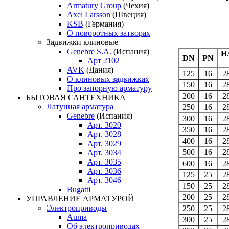
Armatury Group
(Чехия)
Axel Larsson
(Швеция)
KSB
(Германия)
О поворотных затворах
Задвижки клиновые
Genebre S.A.
(Испания)
Н
DN
PN
Арт 2102
AVK
(Дания)
125
16
2
О клиновых задвижках
150
16
2
Про запорную арматуру
200
16
2
БЫТОВАЯ САНТЕХНИКА
Латунная арматура
250
16
2
Genebre
(Испания)
300
16
2
Арт. 3020
350
16
2
Арт. 3028
400
16
2
Арт. 3029
500
16
2
Арт. 3034
Арт. 3035
600
16
2
Арт. 3036
125
25
2
Арт. 3046
150
25
2
Bugatti
200
25
2
УПРАВЛЕНИЕ АРМАТУРОЙ
Электроприводы
250
25
2
Auma
300
25
2
Об электроприводах