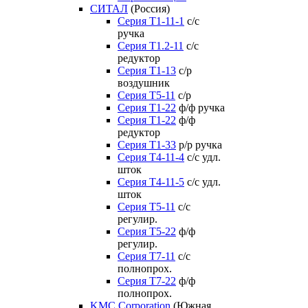
СИТАЛ
(Россия)
Серия Т1-11-1
с/с
ручка
Серия Т1.2-11
с/с
редуктор
Серия Т1-13
с/р
воздушник
Серия T5-11
с/р
Серия Т1-22
ф/ф ручка
Серия Т1-22
ф/ф
редуктор
Серия T1-33
р/р ручка
Серия Т4-11-4
с/с удл.
шток
Серия Т4-11-5
с/с удл.
шток
Серия Т5-11
с/с
регулир.
Серия Т5-22
ф/ф
регулир.
Серия Т7-11
с/с
полнопрох.
Серия Т7-22
ф/ф
полнопрох.
KMC Corporation
(Южная