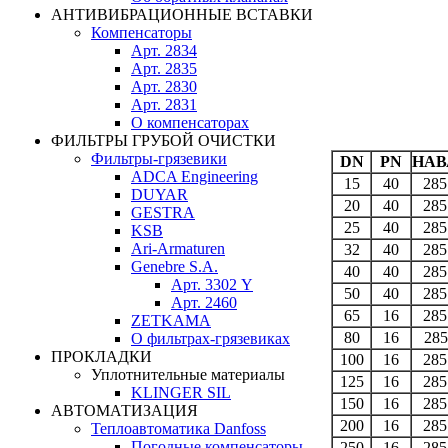
АНТИВИБРАЦИОННЫЕ ВСТАВКИ
Компенсаторы
Арт. 2834
Арт. 2835
Арт. 2830
Арт. 2831
О компенсаторах
ФИЛЬТРЫ ГРУБОЙ ОЧИСТКИ
Фильтры-грязевики
DN
PN
НА
ADCA Engineering
15
40
285
DUYAR
20
40
285
GESTRA
25
40
285
KSB
Ari-Armaturen
32
40
285
Genebre S.A.
40
40
285
Арт. 3302 Y
50
40
285
Арт. 2460
65
16
285
ZETKAMA
80
16
285
О фильтрах-грязевиках
ПРОКЛАДКИ
100
16
285
Уплотнительные материалы
125
16
285
KLINGER SIL
150
16
285
АВТОМАТИЗАЦИЯ
200
16
285
Теплоавтоматика Danfoss
Погодные компенсаторы
250
16
285