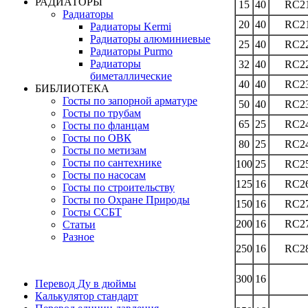
РАДИАТОРЫ
15
40
RC2
Радиаторы
20
40
RC2
Радиаторы Kermi
Радиаторы алюминиевые
25
40
RC2
Радиаторы Purmo
Радиаторы
32
40
RC2
биметаллические
40
40
RC2
БИБЛИОТЕКА
Госты по запорной арматуре
50
40
RC2
Госты по трубам
65
25
RC2
Госты по фланцам
Госты по ОВК
80
25
RC2
Госты по метизам
Госты по сантехнике
100
25
RC2
Госты по насосам
125
16
RC2
Госты по строительству
Госты по Охране Природы
150
16
RC2
Госты ССБТ
200
16
RC2
Статьи
Разное
250
16
RC2
300
16
Перевод Ду в дюймы
Калькулятор стандарт