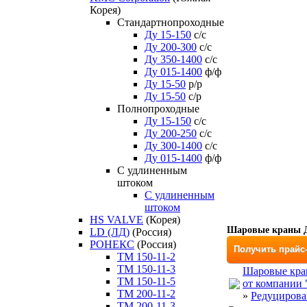
Корея)
Стандартнопроходные
Ду 15-150
с/с
Ду 200-300
с/с
Ду 350-1400
с/с
Ду 015-1400
ф/ф
Ду 15-50
р/р
Ду 15-50
с/р
Полнопроходные
Ду 15-150
с/с
Ду 200-250
с/с
Ду 300-1400
с/с
Ду 015-1400
ф/ф
С удлиненным
штоком
C удлиненным
штоком
HS VALVE
(Корея)
Шаровые краны Д
LD (ЛД)
(Россия)
РОНЕКС
(Россия)
Получить прайс
ТM 150-11-2
ТM 150-11-3
Шаровые кран
ТM 150-11-5
от компании
ТM 200-11-2
»
Редуцирова
ТM 200-11-3