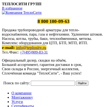
ТЕПЛОСИТИ ГРУПП
В избранное
8 800 100-09-63
Продажа трубопроводной арматуры для тепло-
водоснабжения, пара, газа и нефтехимии. Удлинение штоков.
Насосы, котлы, трубы, баки, теплообменники, метизы.
Комплекс оборудования для ЦТП, БТП, МТП, ИТП.
e-mail:
info@teplosity.ru
Тел./Факс:
+7(495)909-83-31
Официальный дилер, скидки на объём,
Большой ассортимент, гарантия доставки в срок,
Свои склады в России, энергичный коллектив,
Сплочённая команда "ТеплоСити", - Ваш успех!
Поиск по сайту:
О компании
Монтажнику
Услуги
Сертификаты