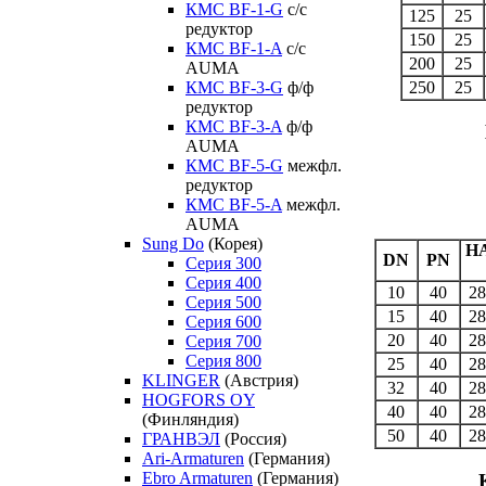
КМС BF-1-G
с/с
125
25
редуктор
150
25
КМС BF-1-A
с/с
200
25
AUMA
250
25
КМС BF-3-G
ф/ф
редуктор
КМС BF-3-A
ф/ф
AUMA
КМС BF-5-G
межфл.
редуктор
КМС BF-5-A
межфл.
AUMA
Sung Do
(Корея)
Н
DN
PN
Серия 300
Серия 400
10
40
28
Серия 500
15
40
28
Серия 600
20
40
28
Серия 700
Серия 800
25
40
28
KLINGER
(Австрия)
32
40
28
HOGFORS OY
40
40
28
(Финляндия)
50
40
28
ГРАНВЭЛ
(Россия)
Ari-Armaturen
(Германия)
Ebro Armaturen
(Германия)