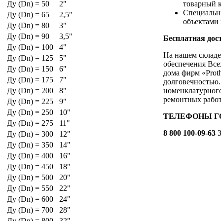
Ду (Dn) = 50
2"
товарный к
Специальн
Ду (Dn) = 65
2,5"
объектами 
Ду (Dn) = 80
3"
Ду (Dn) = 90
3,5"
Бесплатная дост
Ду (Dn) = 100
4"
На нашем складе
Ду (Dn) = 125
5"
обеспечения Все
Ду (Dn) = 150
6"
дома фирм «Prot
Ду (Dn) = 175
7"
долговечностью.
Ду (Dn) = 200
8"
номенклатурного
ремонтных работ
Ду (Dn) = 225
9"
Ду (Dn) = 250
10"
ТЕЛЕФОНЫ ГОР
Ду (Dn) = 275
11"
8 800 100-09-63
З
Ду (Dn) = 300
12"
Ду (Dn) = 350
14"
Ду (Dn) = 400
16"
Ду (Dn) = 450
18"
Ду (Dn) = 500
20"
Ду (Dn) = 550
22"
Ду (Dn) = 600
24"
Ду (Dn) = 700
28"
Ду (Dn) = 800
32"