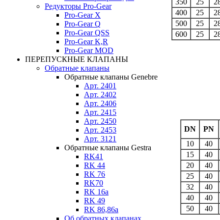
350
25
2
Редукторы Pro-Gear
400
25
2
Pro-Gear X
500
25
2
Pro-Gear Q
Pro-Gear QSS
600
25
2
Pro-Gear K,R
Pro-Gear MOD
ПЕРЕПУСКНЫЕ КЛАПАНЫ
Обратные клапаны
Обратные клапаны Genebre
Арт. 2401
Арт. 2402
Арт. 2406
Арт. 2415
Арт. 2450
DN
PN
Арт. 2453
Арт. 3121
10
40
Обратные клапаны Gestra
15
40
RK41
20
40
RK 44
RK 76
25
40
RK70
32
40
RK 16a
40
40
RK 49
50
40
RK 86,86a
Об обратных клапанах