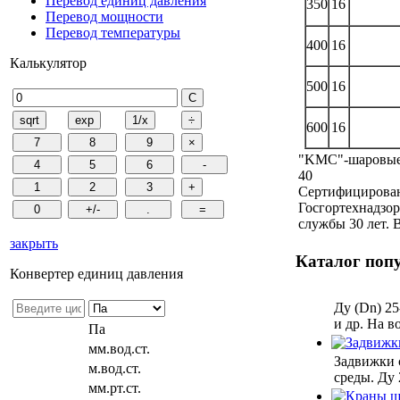
Перевод единиц давления
350
16
Перевод мощности
Перевод температуры
400
16
Калькулятор
500
16
600
16
"KMC"-шаровые 
40
Сертифицирован
Госгортехнадзор
службы 30 лет. 
закрыть
Каталог поп
Конвертер единиц давления
Ду (Dn) 25
и др. На в
Па
мм.вод.ст.
Задвижки 
м.вод.ст.
среды. Ду 
мм.рт.ст.