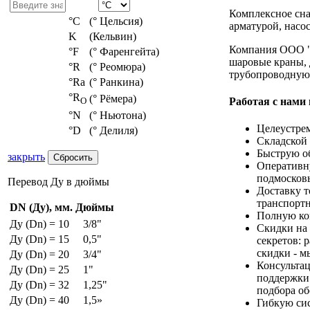
Комплексное сн
°С
(° Цельсия)
арматурой, насо
K
(Кельвин)
Компания ООО "
°F
(° Фаренгейта)
шаровые краны, 
°R
(° Реомюра)
трубопроводную
°Ra
(° Ранкина)
°R
(° Рёмера)
Работая с нами
O
°N
(° Ньютона)
Целеустре
°D
(° Делиля)
Складской 
Быструю об
закрыть
Оперативн
подмосков
Перевод Ду в дюймы
Доставку т
транспорт
DN (Ду), мм.
Дюймы
Полную ко
Ду (Dn) = 10
3/8"
Скидки на 
Ду (Dn) = 15
0,5"
секретов: 
скидки - м
Ду (Dn) = 20
3/4"
Консультац
Ду (Dn) = 25
1"
поддержки.
Ду (Dn) = 32
1,25"
подбора об
Ду (Dn) = 40
1,5»
Гибкую сис