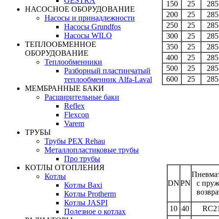
GESTRA
150
25
285
НАСОСНОЕ ОБОРУДОВАНИЕ
200
25
285
Насосы и принадлежности
250
25
285
Насосы Grundfos
Насосы WILO
300
25
285
ТЕПЛООБМЕННОЕ
350
25
285
ОБОРУДОВАНИЕ
400
25
285
Теплообменники
500
25
285
Разборный пластинчатый
600
25
285
теплообменник Alfa-Laval
МЕМБРАННЫЕ БАКИ
Расширительные баки
Reflex
Flexcon
Varem
ТРУБЫ
Трубы PEX Rehau
Металлопластиковые трубы
Про трубы
КОТЛЫ ОТОПЛЕНИЯ
Пневма
Котлы
DN
PN
с пру
Котлы Baxi
возвр
Котлы Protherm
Котлы JASPI
10
40
RC2
Полезное о котлах