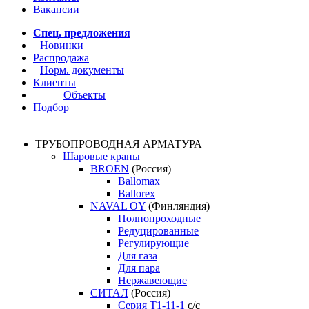
Вакансии
Спец. предложения
Новинки
Распродажа
Норм. документы
Клиенты
Объекты
Подбор
ТРУБОПРОВОДНАЯ АРМАТУРА
Шаровые краны
BROEN
(Россия)
Ballomax
Ballorex
NAVAL OY
(Финляндия)
Полнопроходные
Редуцированные
Регулирующие
Для газа
Для пара
Нержавеющие
СИТАЛ
(Россия)
Серия Т1-11-1
с/с