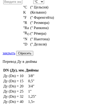
°С
(° Цельсия)
K
(Кельвин)
°F
(° Фаренгейта)
°R
(° Реомюра)
°Ra
(° Ранкина)
°R
(° Рёмера)
O
°N
(° Ньютона)
°D
(° Делиля)
закрыть
Перевод Ду в дюймы
DN (Ду), мм.
Дюймы
Ду (Dn) = 10
3/8"
Ду (Dn) = 15
0,5"
Ду (Dn) = 20
3/4"
Ду (Dn) = 25
1"
Ду (Dn) = 32
1,25"
Ду (Dn) = 40
1,5»