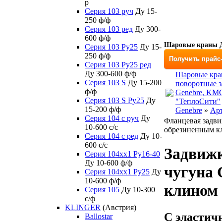
р
Серия 103 руч
Ду 15-
250 ф/ф
Серия 103 ред
Ду 300-
600 ф/ф
Шаровые краны Д
Серия 103 Ру25
Ду 15-
250 ф/ф
Получить прайс
Серия 103 Ру25 ред
Ду 300-600 ф/ф
Шаровые кра
Серия 103 S
Ду 15-200
поворотные з
ф/ф
Genebre, KM
Серия 103 S Ру25
Ду
"ТеплоСити"
15-200 ф/ф
Genebre
»
Арт
Серия 104 с руч
Ду
Фланцевая задви
10-600 с/с
обрезиненным к
Серия 104 с ред
Ду 10-
600 с/с
Задвижк
Серия 104xx1 Ру16-40
Ду 10-600 ф/ф
чугуна 
Серия 104xx1 Ру25
Ду
10-600 ф/ф
клином
Серия 105
Ду 10-300
с/ф
KLINGER
(Австрия)
С эластич
Ballostar