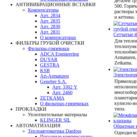
деталей тр
АНТИВИБРАЦИОННЫЕ ВСТАВКИ
500. Горяч
Компенсаторы
растворы 
Арт. 2834
и кетоны.
Арт. 2835
Арт. 2830
Арт. 2831
Сетчатые 
О компенсаторах
Для теплов
ФИЛЬТРЫ ГРУБОЙ ОЧИСТКИ
теплопунк
Фильтры-грязевики
теплообмен
ADCA Engineering
Armaturen,
DUYAR
Zetkama.
GESTRA
KSB
Электропр
Ari-Armaturen
Прямоход
Genebre S.A.
неполнопо
Арт. 3302 Y
многообор
Арт. 2460
планетарн
ZETKAMA
кулисно-в
О фильтрах-грязевиках
типа.
ПРОКЛАДКИ
Уплотнительные материалы
KLINGER SIL
АВТОМАТИЗАЦИЯ
Обратные 
Теплоавтоматика Danfoss
Однодиско
Погодные компенсаторы