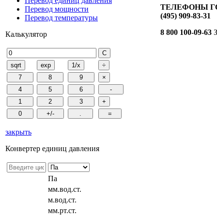
Перевод единиц давления
ТЕЛЕФОНЫ ГО
Перевод мощности
(495) 909-83-31
Перевод температуры
8 800 100-09-63
З
Калькулятор
закрыть
Конвертер единиц давления
Па
мм.вод.ст.
м.вод.ст.
мм.рт.ст.