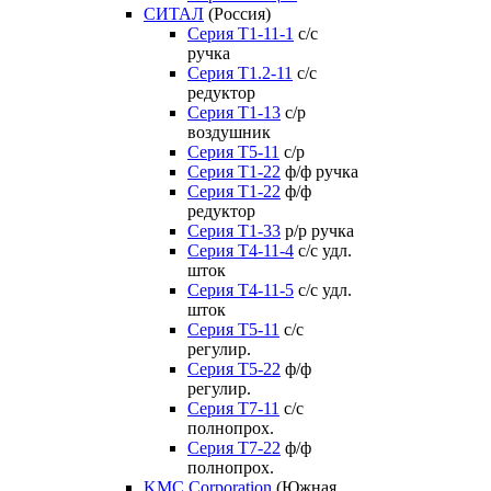
СИТАЛ
(Россия)
Серия Т1-11-1
с/с
ручка
Серия Т1.2-11
с/с
редуктор
Серия Т1-13
с/р
воздушник
Серия T5-11
с/р
Серия Т1-22
ф/ф ручка
Серия Т1-22
ф/ф
редуктор
Серия T1-33
р/р ручка
Серия Т4-11-4
с/с удл.
шток
Серия Т4-11-5
с/с удл.
шток
Серия Т5-11
с/с
регулир.
Серия Т5-22
ф/ф
регулир.
Серия Т7-11
с/с
полнопрох.
Серия Т7-22
ф/ф
полнопрох.
KMC Corporation
(Южная