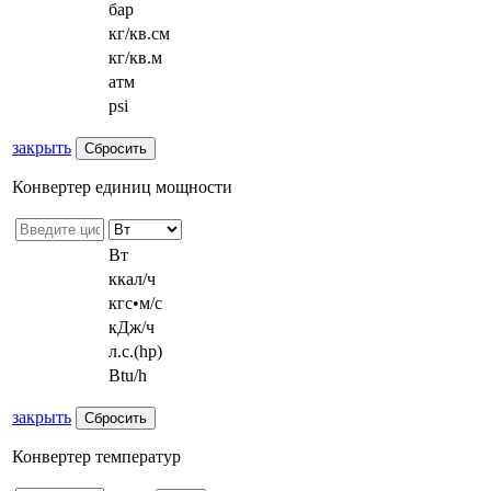
бар
кг/кв.см
кг/кв.м
атм
psi
закрыть
Конвертер единиц мощности
Вт
ккал/ч
кгс•м/с
кДж/ч
л.с.(hp)
Btu/h
закрыть
Конвертер температур