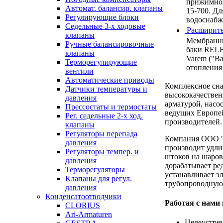
прижимной
Автомат. балансир. клапаны
15-700. Дл
Регулирующие блоки
водоснабже
Седельные 3-х ходовые
Расширите
клапаны
Мембранн
Ручные балансировочные
баки RELE
клапаны
Varem ("Ва
Терморегулирующие
отопления
вентили
Автоматические приводы
Комплексное сн
Датчики температуры и
высококачестве
давления
арматурой, насо
Прессостаты и термостаты
ведущих Европе
Рег. седельные 2-х ход.
производителей.
клапаны
Регуляторы перепада
Компания ООО 
давления
производит удли
Регуляторы темпер. и
штоков на шаров
давления
дорабатывает ре
Терморегуляторы
устанавливает э
Клапаны для регул.
трубопроводную
давления
Конденсатоотводчики
Работая с нами
CLORIUS
Ari-Armaturen
Целеустре