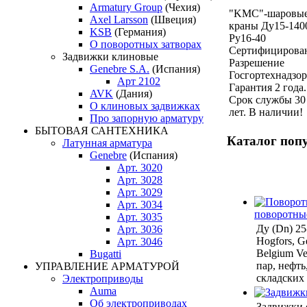
Armatury Group
(Чехия)
"KMC"-шаровы
Axel Larsson
(Швеция)
краны Ду15-140
KSB
(Германия)
Ру16-40
О поворотных затворах
Сертифицирова
Задвижки клиновые
Разрешение
Genebre S.A.
(Испания)
Госгортехнадзор
Арт 2102
Гарантия 2 года.
AVK
(Дания)
Срок службы 30
О клиновых задвижках
лет. В наличии!
Про запорную арматуру
БЫТОВАЯ САНТЕХНИКА
Каталог поп
Латунная арматура
Genebre
(Испания)
Арт. 3020
Арт. 3028
Арт. 3029
Арт. 3034
поворотны
Арт. 3035
Ду (Dn) 2
Арт. 3036
Hogfors, Ge
Арт. 3046
Belgium Ven
Bugatti
пар, нефть
УПРАВЛЕНИЕ АРМАТУРОЙ
складских
Электроприводы
Auma
Об электроприводах
Задвижки 