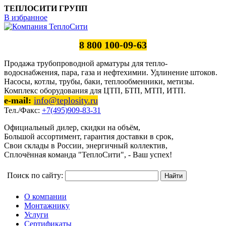
ТЕПЛОСИТИ ГРУПП
В избранное
8 800 100-09-63
Продажа трубопроводной арматуры для тепло-
водоснабжения, пара, газа и нефтехимии. Удлинение штоков.
Насосы, котлы, трубы, баки, теплообменники, метизы.
Комплекс оборудования для ЦТП, БТП, МТП, ИТП.
e-mail:
info@teplosity.ru
Тел./Факс:
+7(495)909-83-31
Официальный дилер, скидки на объём,
Большой ассортимент, гарантия доставки в срок,
Свои склады в России, энергичный коллектив,
Сплочённая команда "ТеплоСити", - Ваш успех!
Поиск по сайту:
О компании
Монтажнику
Услуги
Сертификаты