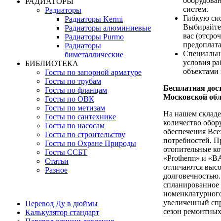
оборудова
РАДИАТОРЫ
систем.
Радиаторы
Гибкую си
Радиаторы Kermi
Выбирайте
Радиаторы алюминиевые
вас (отсро
Радиаторы Purmo
предоплата
Радиаторы
Специальн
биметаллические
условия р
БИБЛИОТЕКА
объектами 
Госты по запорной арматуре
Госты по трубам
Бесплатная дост
Госты по фланцам
Московской обл
Госты по ОВК
Госты по метизам
На нашем складе
Госты по сантехнике
количество обор
Госты по насосам
обеспечения Все
Госты по строительству
потребностей. П
Госты по Охране Природы
отопительные ко
Госты ССБТ
«Protherm» и «B
Статьи
отличаются выс
Разное
долговечностью.
спланированное
номенклатурного
увеличенный спр
Перевод Ду в дюймы
сезон ремонтных
Калькулятор стандарт