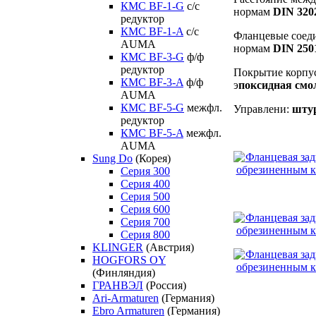
КМС BF-1-G
с/с
нормам
DIN 320
редуктор
КМС BF-1-A
с/с
Фланцевые соеди
AUMA
нормам
DIN 250
КМС BF-3-G
ф/ф
редуктор
Покрытие корпус
КМС BF-3-A
ф/ф
э
поксидная смо
AUMA
КМС BF-5-G
межфл.
Управлени:
шту
редуктор
КМС BF-5-A
межфл.
AUMA
Sung Do
(Корея)
Серия 300
Серия 400
Серия 500
Серия 600
Серия 700
Серия 800
KLINGER
(Австрия)
HOGFORS OY
(Финляндия)
ГРАНВЭЛ
(Россия)
Ari-Armaturen
(Германия)
Ebro Armaturen
(Германия)