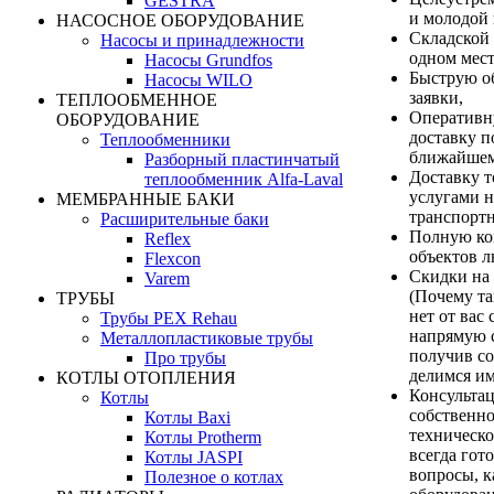
GESTRA
и молодой 
НАСОСНОЕ ОБОРУДОВАНИЕ
Складской 
Насосы и принадлежности
одном мест
Насосы Grundfos
Быструю о
Насосы WILO
заявки,
ТЕПЛООБМЕННОЕ
Оперативн
ОБОРУДОВАНИЕ
доставку п
Теплообменники
ближайшем
Разборный пластинчатый
Доставку т
теплообменник Alfa-Laval
услугами н
МЕМБРАННЫЕ БАКИ
транспорт
Расширительные баки
Полную ко
Reflex
объектов 
Flexcon
Скидки на
Varem
(Почему та
ТРУБЫ
нет от вас 
Трубы PEX Rehau
напрямую с
Металлопластиковые трубы
получив с
Про трубы
делимся им
КОТЛЫ ОТОПЛЕНИЯ
Консультац
Котлы
собственн
Котлы Baxi
техническ
Котлы Protherm
всегда гот
Котлы JASPI
вопросы, 
Полезное о котлах