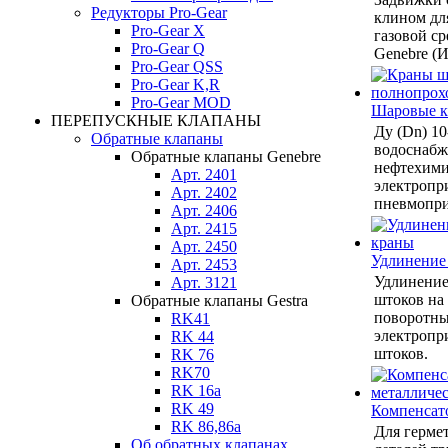
Редукторы Pro-Gear
клином дл
Pro-Gear X
газовой ср
Pro-Gear Q
Genebre (И
Pro-Gear QSS
Pro-Gear K,R
Pro-Gear MOD
Шаровые 
ПЕРЕПУСКНЫЕ КЛАПАНЫ
Ду (Dn) 10
Обратные клапаны
водоснабже
Обратные клапаны Genebre
нефтехими
Арт. 2401
электропр
Арт. 2402
пневмопри
Арт. 2406
Арт. 2415
Арт. 2450
Удлинение
Арт. 2453
Удлинение
Арт. 3121
штоков на
Обратные клапаны Gestra
поворотны
RK41
электропр
RK 44
штоков.
RK 76
RK70
RK 16a
RK 49
Компенсат
RK 86,86a
Для герме
Об обратных клапанах