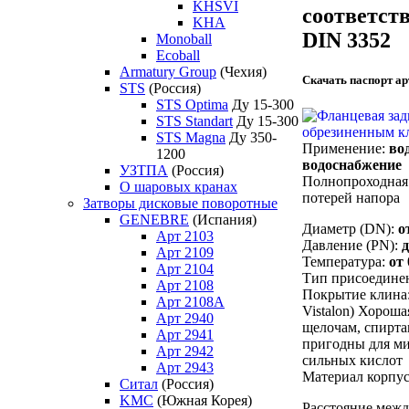
KHSVI
соответст
KHA
DIN 3352
Monoball
Ecoball
Armatury Group
(Чехия)
Скачать паспорт арт
STS
(Россия)
STS Optima
Ду 15-300
STS Standart
Ду 15-300
STS Magna
Ду 350-
Применение:
вод
1200
водоснабжение
УЗТПА
(Россия)
Полнопроходная
О шаровых кранах
потерей напора
Затворы дисковые поворотные
GENEBRE
(Испания)
Диаметр (DN):
о
Арт 2103
Давление (PN):
д
Арт 2109
Температура:
от 
Арт 2104
Тип присоедине
Арт 2108
Покрытие клина
Арт 2108A
Vistalon) Хороша
Арт 2940
щелочам, спирта
Арт 2941
пригодны для ми
Арт 2942
сильных кислот
Арт 2943
Материал корпу
Ситал
(Россия)
KMC
(Южная Корея)
Расстояние межд