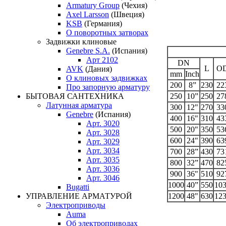
Armatury Group
(Чехия)
Axel Larsson
(Швеция)
KSB
(Германия)
О поворотных затворах
Задвижки клиновые
Genebre S.A.
(Испания)
Арт 2102
DN
L
O
AVK
(Дания)
mm
Inch
О клиновых задвижках
200
8”
230
22
Про запорную арматуру
250
10”
250
27
БЫТОВАЯ САНТЕХНИКА
Латунная арматура
300
12"
270
33
Genebre
(Испания)
400
16"
310
43
Арт. 3020
500
20"
350
53
Арт. 3028
600
24"
390
63
Арт. 3029
Арт. 3034
700
28”
430
73
Арт. 3035
800
32”
470
82
Арт. 3036
900
36"
510
92
Арт. 3046
1000
40”
550
10
Bugatti
1200
48"
630
12
УПРАВЛЕНИЕ АРМАТУРОЙ
Электроприводы
Auma
Об электроприводах