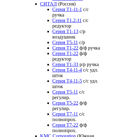
СИТАЛ
(Россия)
Серия Т1-11-1
с/с
ручка
Серия Т1.2-11
с/с
редуктор
Серия Т1-13
с/р
воздушник
Серия T5-11
с/р
Серия Т1-22
ф/ф ручка
Серия Т1-22
ф/ф
редуктор
Серия T1-33
р/р ручка
Серия Т4-11-4
с/с удл.
шток
Серия Т4-11-5
с/с удл.
шток
Серия Т5-11
с/с
регулир.
Серия Т5-22
ф/ф
регулир.
Серия Т7-11
с/с
полнопрох.
Серия Т7-22
ф/ф
полнопрох.
KMC Corporation
(Южная