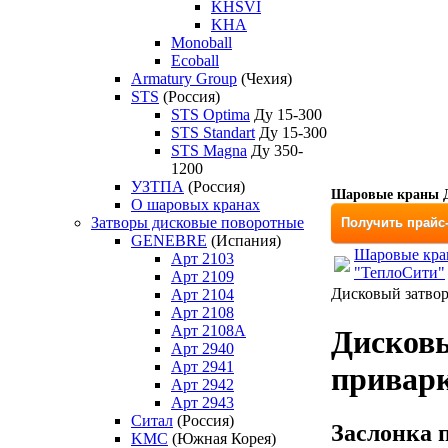
KHSVI
KHA
Monoball
Ecoball
Armatury Group
(Чехия)
STS
(Россия)
STS Optima
Ду 15-300
STS Standart
Ду 15-300
STS Magna
Ду 350-
1200
УЗТПА
(Россия)
Шаровые краны Д
О шаровых кранах
Затворы дисковые поворотные
Получить прайс
GENEBRE
(Испания)
Шаровые кран
Арт 2103
"ТеплоСити"
Арт 2109
Дисковый затво
Арт 2104
Арт 2108
Арт 2108A
Дисков
Арт 2940
Арт 2941
привар
Арт 2942
Арт 2943
Ситал
(Россия)
Заслонка 
KMC
(Южная Корея)