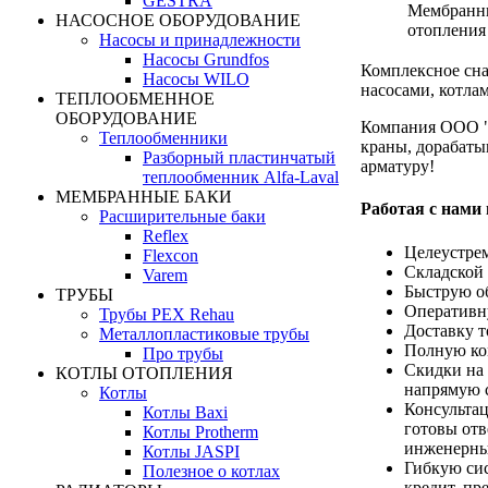
GESTRA
Мембранны
НАСОСНОЕ ОБОРУДОВАНИЕ
отопления
Насосы и принадлежности
Насосы Grundfos
Комплексное сна
Насосы WILO
насосами, котла
ТЕПЛООБМЕННОЕ
ОБОРУДОВАНИЕ
Компания ООО "
Теплообменники
краны, дорабаты
Разборный пластинчатый
арматуру!
теплообменник Alfa-Laval
МЕМБРАННЫЕ БАКИ
Работая с нами
Расширительные баки
Reflex
Целеустре
Flexcon
Складской 
Varem
Быструю об
ТРУБЫ
Оперативн
Трубы PEX Rehau
Доставку т
Металлопластиковые трубы
Полную ко
Про трубы
Скидки на 
КОТЛЫ ОТОПЛЕНИЯ
напрямую с
Котлы
Консультац
Котлы Baxi
готовы отв
Котлы Protherm
инженерны
Котлы JASPI
Гибкую сис
Полезное о котлах
кредит, пр