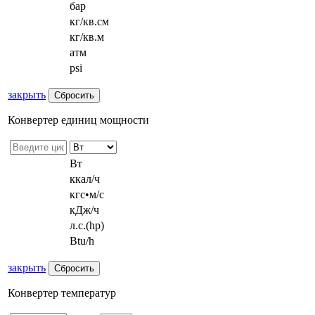
бар
кг/кв.см
кг/кв.м
атм
psi
закрыть
Конвертер единиц мощности
Вт
ккал/ч
кгс•м/с
кДж/ч
л.с.(hp)
Btu/h
закрыть
Конвертер температур