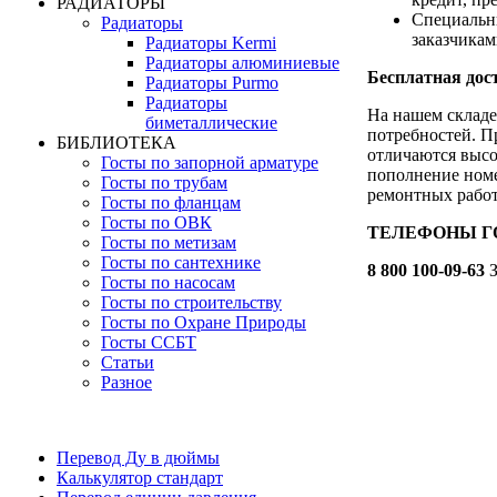
РАДИАТОРЫ
Специальн
Радиаторы
заказчика
Радиаторы Kermi
Радиаторы алюминиевые
Бесплатная дост
Радиаторы Purmo
Радиаторы
На нашем складе
биметаллические
потребностей. П
БИБЛИОТЕКА
отличаются высо
Госты по запорной арматуре
пополнение номе
Госты по трубам
ремонтных работ
Госты по фланцам
Госты по ОВК
ТЕЛЕФОНЫ ГОР
Госты по метизам
Госты по сантехнике
8 800 100-09-63
З
Госты по насосам
Госты по строительству
Госты по Охране Природы
Госты ССБТ
Статьи
Разное
Перевод Ду в дюймы
Калькулятор стандарт