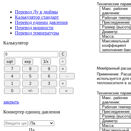
Технические парам
Макс. рабочее
Перевод Ду в дюймы
давление:
Калькулятор стандарт
Рабочая темпер
Перевод единиц давления
Присоединение:
Размер (высота)
Перевод мощности
Диаметр:
Перевод температуры
Масса:
Максимальный
Калькулятор
коэффициент
заполнения бако
Мембранный расши
Применение:
Расши
используется для
теплоносителя в з
Технические парам
Макс. рабочее
закрыть
давление:
Рабочая темпер
Присоединение:
Конвертер единиц давления
Размер (высота)
Диаметр:
Масса:
Па
Максимальный