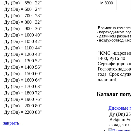
Ду (Dn) = 550
22"
M 8000
Ду (Dn) = 600
24"
Ду (Dn) = 700
28"
Ду (Dn) = 800
32"
Возможна комплек
Ду (Dn) = 900
36"
- переходником по
Ду (Dn) = 1000
40"
- датчиком разрыв
- воздухоотводчик
Ду (Dn) = 1050
42"
Ду (Dn) = 1100
44"
"KMC"-шаровые
Ду (Dn) = 1200
48"
1400, Ру16-40
Ду (Dn) = 1300
52"
Сертифицирован
Ду (Dn) = 1400
56"
Госгортехнадзор
Ду (Dn) = 1500
60"
года. Срок служ
наличии!
Ду (Dn) = 1600
64"
Ду (Dn) = 1700
68"
Ду (Dn) = 1800
72"
Каталог поп
Ду (Dn) = 1900
76"
Ду (Dn) = 2000
80"
Дисковые 
Ду (Dn) = 2200
88"
Ду (Dn) 25
Belgium Ven
закрыть
складских