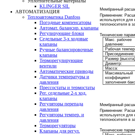
Уплотнительные материалы
KLINGER SIL
Мембранный расши
АВТОМАТИЗАЦИЯ
Применение:
Расши
Теплоавтоматика Danfoss
используется для
Погодные компенсаторы
теплоносителя в з
Автомат. балансир. клапаны
Регулирующие блоки
Технические парам
Седельные 3-х ходовые
Макс. рабочее
клапаны
давление:
Рабочая темпер
Ручные балансировочные
Присоединение:
клапаны
Размер (высота)
Терморегулирующие
Диаметр:
вентили
Масса:
Автоматические приводы
Максимальный
Датчики температуры и
коэффициент
давления
заполнения бако
Прессостаты и термостаты
Рег. седельные 2-х ход.
клапаны
Регуляторы перепада
Мембранный расши
давления
Применение:
Расши
Регуляторы темпер. и
используется для
теплоносителя в з
давления
Терморегуляторы
Технические парам
Клапаны для регул.
Макс. рабочее