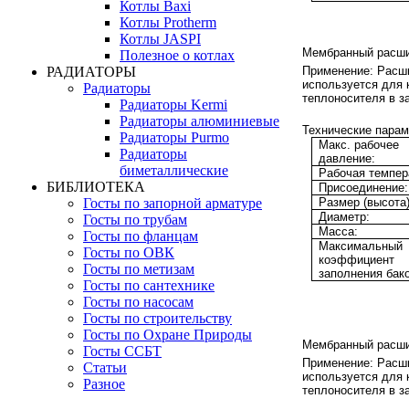
Котлы Baxi
Котлы Protherm
Котлы JASPI
Мембранный расши
Полезное о котлах
РАДИАТОРЫ
Применение:
Расши
используется для
Радиаторы
теплоносителя в з
Радиаторы Kermi
Радиаторы алюминиевые
Технические парам
Радиаторы Purmo
Макс. рабочее
Радиаторы
давление:
биметаллические
Рабочая темпер
БИБЛИОТЕКА
Присоединение:
Размер (высота)
Госты по запорной арматуре
Диаметр:
Госты по трубам
Масса:
Госты по фланцам
Максимальный
Госты по ОВК
коэффициент
Госты по метизам
заполнения бако
Госты по сантехнике
Госты по насосам
Госты по строительству
Госты по Охране Природы
Мембранный расши
Госты ССБТ
Применение:
Расши
Статьи
используется для
Разное
теплоносителя в з