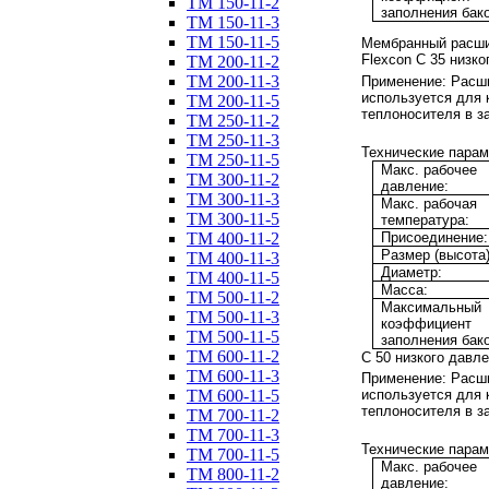
ТM 150-11-2
заполнения бако
ТM 150-11-3
ТM 150-11-5
Мембранный расши
Flexcon C
35
низко
ТM 200-11-2
ТM 200-11-3
Применение:
Расши
используется для
ТM 200-11-5
теплоносителя в з
ТM 250-11-2
ТM 250-11-3
Технические парам
ТM 250-11-5
Макс. рабочее
ТM 300-11-2
давление:
ТM 300-11-3
Макс. рабочая
ТM 300-11-5
температура:
Присоединение:
ТM 400-11-2
Размер (высота)
ТM 400-11-3
Диаметр:
ТM 400-11-5
Масса:
ТM 500-11-2
Максимальный
ТM 500-11-3
коэффициент
ТM 500-11-5
заполнения бако
ТM 600-11-2
C
50
низкого давле
ТM 600-11-3
Применение:
Расши
ТM 600-11-5
используется для
теплоносителя в з
ТM 700-11-2
ТM 700-11-3
Технические парам
ТM 700-11-5
Макс. рабочее
ТM 800-11-2
давление: