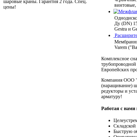
шаровые краны. Гарантия 2 года. Cпец.
винтовые,
цены!
Однодиско
Ду (DN) 1
Gestra и G
Расширите
Мембранны
Varem ("В
Комплексное сн
трубопроводной 
Европейских про
Компания ООО "
(наращивание) ш
редукторы и уст
арматуру!
Работая с нами
Целеустре
Складской 
Быструю об
Оперативну