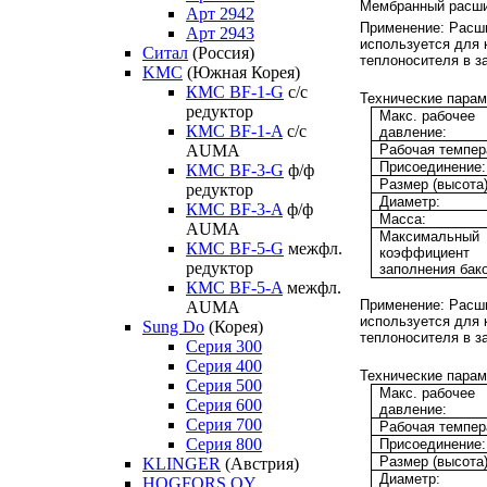
Мембранный расши
Арт 2942
Применение:
Расши
Арт 2943
используется для
Ситал
(Россия)
теплоносителя в з
KMC
(Южная Корея)
КМС BF-1-G
с/с
Технические парам
редуктор
Макс. рабочее
КМС BF-1-A
с/с
давление:
Рабочая темпер
AUMA
Присоединение:
КМС BF-3-G
ф/ф
Размер (высота)
редуктор
Диаметр:
КМС BF-3-A
ф/ф
Масса:
AUMA
Максимальный
КМС BF-5-G
межфл.
коэффициент
редуктор
заполнения бако
КМС BF-5-A
межфл.
Применение:
Расши
AUMA
используется для
Sung Do
(Корея)
теплоносителя в з
Серия 300
Серия 400
Технические парам
Серия 500
Макс. рабочее
Серия 600
давление:
Серия 700
Рабочая темпер
Серия 800
Присоединение:
Размер (высота)
KLINGER
(Австрия)
Диаметр:
HOGFORS OY