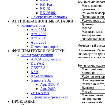
RK70
Технические парам
RK 16a
Макс. рабочее
RK 49
давление:
RK 86,86a
Рабочая темпер
Об обратных клапанах
Присоединение:
Размер (высота)
АНТИВИБРАЦИОННЫЕ ВСТАВКИ
Диаметр:
Компенсаторы
Масса:
Арт. 2834
Максимальный
Арт. 2835
коэффициент
Арт. 2830
заполнения бако
Арт. 2831
Мембранный расши
О компенсаторах
Применение:
Расши
ФИЛЬТРЫ ГРУБОЙ ОЧИСТКИ
используется для
Фильтры-грязевики
теплоносителя в з
ADCA Engineering
DUYAR
Технические парам
GESTRA
Макс. рабочее
KSB
давление:
Ari-Armaturen
Рабочая темпер
Genebre S.A.
Присоединение:
Размер (высота)
Арт. 3302 Y
Диаметр:
Арт. 2460
Масса:
ZETKAMA
Максимальный
О фильтрах-грязевиках
коэффициент
ПРОКЛАДКИ
заполнения бако