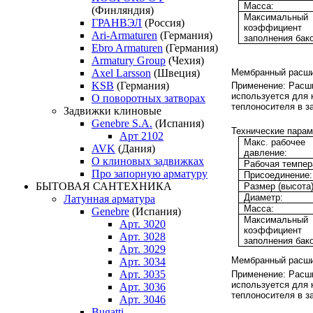
Масса:
(Финляндия)
Максимальный
ГРАНВЭЛ
(Россия)
коэффициент
Ari-Armaturen
(Германия)
заполнения бако
Ebro Armaturen
(Германия)
Armatury Group
(Чехия)
Мембранный расши
Axel Larsson
(Швеция)
KSB
(Германия)
Применение:
Расши
используется для
О поворотных затворах
теплоносителя в з
Задвижки клиновые
Genebre S.A.
(Испания)
Технические парам
Арт 2102
Макс. рабочее
AVK
(Дания)
давление:
О клиновых задвижках
Рабочая темпер
Про запорную арматуру
Присоединение:
БЫТОВАЯ САНТЕХНИКА
Размер (высота)
Диаметр:
Латунная арматура
Масса:
Genebre
(Испания)
Максимальный
Арт. 3020
коэффициент
Арт. 3028
заполнения бако
Арт. 3029
Мембранный расши
Арт. 3034
Арт. 3035
Применение:
Расши
используется для
Арт. 3036
теплоносителя в з
Арт. 3046
Bugatti