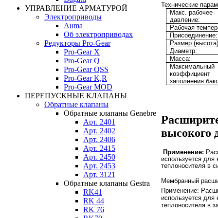
Технические парам
УПРАВЛЕНИЕ АРМАТУРОЙ
Макс. рабочее
Электроприводы
давление:
Auma
Рабочая темпер
Об электроприводах
Присоединение:
Редукторы Pro-Gear
Размер (высота)
Диаметр:
Pro-Gear X
Масса:
Pro-Gear Q
Максимальный
Pro-Gear QSS
коэффициент
Pro-Gear K,R
заполнения бако
Pro-Gear MOD
ПЕРЕПУСКНЫЕ КЛАПАНЫ
Обратные клапаны
Обратные клапаны Genebre
Расширите
Арт. 2401
высокого 
Арт. 2402
Арт. 2406
Арт. 2415
Применение:
Расш
Арт. 2450
используется для
Арт. 2453
теплоносителя в с
Арт. 3121
Мембранный расши
Обратные клапаны Gestra
Применение:
Расши
RK41
используется для
RK 44
теплоносителя в з
RK 76