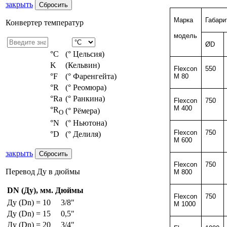
закрыть
Марка
Габари
Конвертер температур
модель
ØD
°С
(° Цельсия)
K
(Кельвин)
Flexcon
550
°F
(° Фаренгейта)
M 80
°R
(° Реомюра)
°Ra
(° Ранкина)
Flexcon
750
M 400
°R
(° Рёмера)
O
°N
(° Ньютона)
Flexcon
750
°D
(° Делиля)
M 600
закрыть
Flexcon
750
Перевод Ду в дюймы
M 800
DN (Ду), мм.
Дюймы
Flexcon
750
Ду (Dn) = 10
3/8"
M 1000
Ду (Dn) = 15
0,5"
Ду (Dn) = 20
3/4"