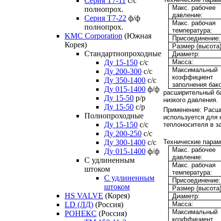
Серия Т7-11
с/с
Макс. рабочее
полнопрох.
давление:
Серия Т7-22
ф/ф
Макс. рабочая
полнопрох.
температура:
KMC Corporation
(Южная
Присоединение:
Корея)
Размер (высота)
Стандартнопроходные
Диаметр:
Масса:
Ду 15-150
с/с
Максимальный
Ду 200-300
с/с
коэффициент
Ду 350-1400
с/с
заполнения бако
Ду 015-1400
ф/ф
расширительный б
Ду 15-50
р/р
низкого давления.
Ду 15-50
с/р
Применение:
Расши
Полнопроходные
используется для
Ду 15-150
с/с
теплоносителя в з
Ду 200-250
с/с
Технические парам
Ду 300-1400
с/с
Макс. рабочее
Ду 015-1400
ф/ф
давление:
С удлиненным
Макс. рабочая
штоком
температура:
C удлиненным
Присоединение:
штоком
Размер (высота)
HS VALVE
(Корея)
Диаметр:
Масса:
LD (ЛД)
(Россия)
Максимальный
РОНЕКС
(Россия)
коэффициент