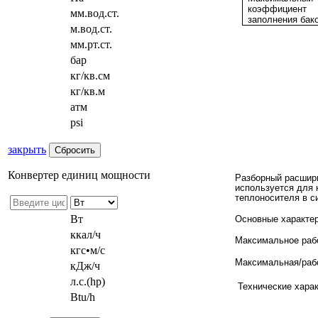
коэффициент
мм.вод.ст.
заполнения бако
м.вод.ст.
мм.рт.ст.
бар
кг/кв.см
кг/кв.м
атм
psi
закрыть
Конвертер единиц мощности
Разборный расшири
используется для
теплоносителя в с
Вт
Основные характер
ккал/ч
Максимальное рабо
кгс•м/с
Максимальная/рабо
кДж/ч
л.с.(hp)
Технические харак
Btu/h