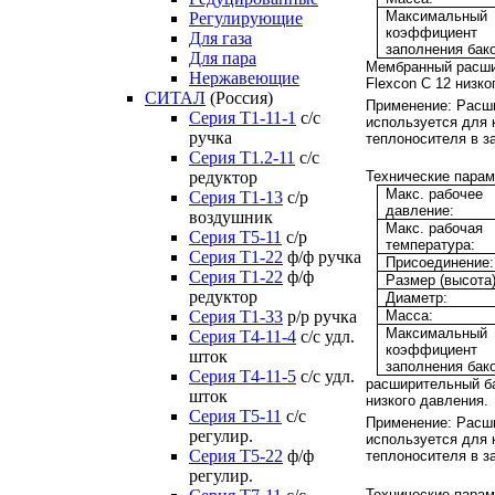
Максимальный
Регулирующие
коэффициент
Для газа
заполнения бако
Для пара
Мембранный расши
Нержавеющие
Flexcon C
12
низко
СИТАЛ
(Россия)
Применение:
Расши
Серия Т1-11-1
с/с
используется для
ручка
теплоносителя в з
Серия Т1.2-11
с/с
редуктор
Технические парам
Макс. рабочее
Серия Т1-13
с/р
давление:
воздушник
Макс. рабочая
Серия T5-11
с/р
температура:
Серия Т1-22
ф/ф ручка
Присоединение:
Серия Т1-22
ф/ф
Размер (высота)
редуктор
Диаметр:
Серия T1-33
р/р ручка
Масса:
Максимальный
Серия Т4-11-4
с/с удл.
коэффициент
шток
заполнения бако
Серия Т4-11-5
с/с удл.
расширительный ба
шток
низкого давления.
Серия Т5-11
с/с
Применение:
Расши
регулир.
используется для
Серия Т5-22
ф/ф
теплоносителя в з
регулир.
Технические парам