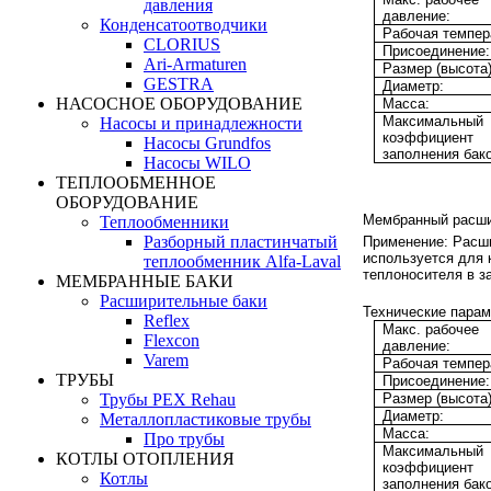
давления
давление:
Конденсатоотводчики
Рабочая темпер
CLORIUS
Присоединение:
Ari-Armaturen
Размер (высота)
GESTRA
Диаметр:
НАСОСНОЕ ОБОРУДОВАНИЕ
Масса:
Максимальный
Насосы и принадлежности
коэффициент
Насосы Grundfos
заполнения бако
Насосы WILO
ТЕПЛООБМЕННОЕ
ОБОРУДОВАНИЕ
Мембранный расши
Теплообменники
Разборный пластинчатый
Применение:
Расши
используется для
теплообменник Alfa-Laval
теплоносителя в з
МЕМБРАННЫЕ БАКИ
Расширительные баки
Технические парам
Reflex
Макс. рабочее
Flexcon
давление:
Varem
Рабочая темпер
ТРУБЫ
Присоединение:
Трубы PEX Rehau
Размер (высота)
Диаметр:
Металлопластиковые трубы
Масса:
Про трубы
Максимальный
КОТЛЫ ОТОПЛЕНИЯ
коэффициент
Котлы
заполнения бако