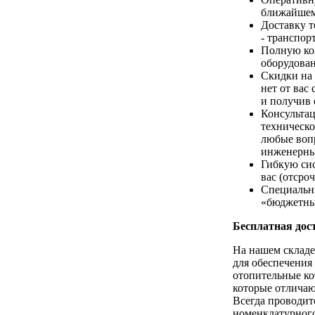
ближайшем
Доставку т
- транспор
Полную ко
оборудова
Скидки на 
нет от вас
и получив 
Консультац
техническо
любые воп
инженерны
Гибкую сис
вас (отсро
Специальн
«бюджетны
Бесплатная дост
На нашем складе
для обеспечения
отопительные ко
которые отличаю
Всегда проводит
номенклатурного