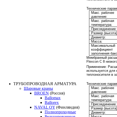
Технические парам
Макс. рабочее
давление:
Макс. рабочая
температура:
Присоединение:
Размер (высота)
Диаметр:
Масса:
Максимальный
коэффициент
заполнения бако
Мембранный расши
Flexcon C
8
низког
Применение:
Расши
используется для
теплоносителя в з
ТРУБОПРОВОДНАЯ АРМАТУРА
Технические парам
Макс. рабочее
Шаровые краны
давление:
BROEN
(Россия)
Макс. рабочая
Ballomax
температура:
Ballorex
Присоединение:
NAVAL OY
(Финляндия)
Размер (высота)
Полнопроходные
Диаметр:
Редуцированные
Масса: