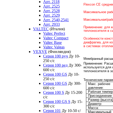
Арт. 2118
Flexcon CE средне
Арт. 2525
Арт. 2528
Максимальное рабо
Арт. 2529
Максимальная/рабо
Арт. 2540,2541
Арт. 2933
Применение: для 
VALTEC
(Италия)
теплоносителя в с
Valtec Perfect
Valtec Compact
Особенности конст
диафрагма, для к
Valtec Base
в системах отопле
Valtec Valgas
VEXVE
(Финляндия)
Серия 100 руч
Ду 10-
Мембранный расши
250 c/c
Применение:
Расши
Серия 100 ред
Ду 300-
используется для
600 c/c
теплоносителя в з
Серия 100 GS
Ду 10-
250 c/c
Технические парам
Серия 100 GS
Ду 300-
Макс. рабочее
600 c/c
давление:
Рабочая темпер
Серия 100 S
Ду 15-200
Присоединение:
c/c
Размер (высота)
Серия 100 GS S
Ду 15-
Диаметр:
300 c/c
Масса:
Серия 101
Ду 10-50 с/
Максимальный