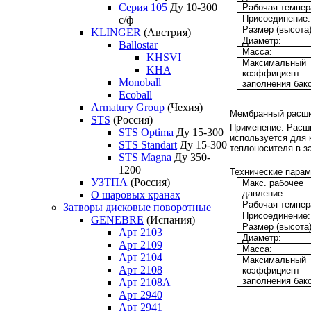
Серия 105
Ду 10-300
Рабочая темпер
Присоединение:
с/ф
Размер (высота)
KLINGER
(Австрия)
Диаметр:
Ballostar
Масса:
KHSVI
Максимальный
KHA
коэффициент
Monoball
заполнения бако
Ecoball
Armatury Group
(Чехия)
Мембранный расши
STS
(Россия)
Применение:
Расши
STS Optima
Ду 15-300
используется для
STS Standart
Ду 15-300
теплоносителя в з
STS Magna
Ду 350-
1200
Технические парам
УЗТПА
(Россия)
Макс. рабочее
давление:
О шаровых кранах
Рабочая темпер
Затворы дисковые поворотные
Присоединение:
GENEBRE
(Испания)
Размер (высота)
Арт 2103
Диаметр:
Арт 2109
Масса:
Арт 2104
Максимальный
Арт 2108
коэффициент
заполнения бако
Арт 2108A
Арт 2940
Арт 2941