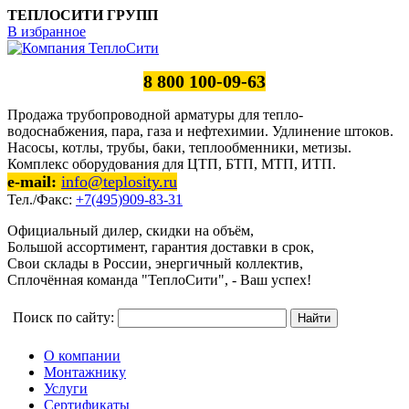
ТЕПЛОСИТИ ГРУПП
В избранное
8 800 100-09-63
Продажа трубопроводной арматуры для тепло-
водоснабжения, пара, газа и нефтехимии. Удлинение штоков.
Насосы, котлы, трубы, баки, теплообменники, метизы.
Комплекс оборудования для ЦТП, БТП, МТП, ИТП.
e-mail:
info@teplosity.ru
Тел./Факс:
+7(495)909-83-31
Официальный дилер, скидки на объём,
Большой ассортимент, гарантия доставки в срок,
Свои склады в России, энергичный коллектив,
Сплочённая команда "ТеплоСити", - Ваш успех!
Поиск по сайту:
О компании
Монтажнику
Услуги
Сертификаты