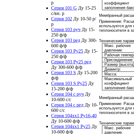
р
коэффициент
Серия 101 G
Ду 15-25
заполнения бако
с/вн. р
Мембранный расши
Серия 102
Ду 10-50 р/
Применение:
Расши
р
используется для
Серия 103 руч
Ду 15-
теплоносителя в з
250 ф/ф
Серия 103 ред
Ду 300-
Технические парам
600 ф/ф
Макс. рабочее
давление:
Серия 103 Ру25
Ду 15-
Рабочая темпер
250 ф/ф
Присоединение:
Серия 103 Ру25 ред
Размер (высота)
Ду 300-600 ф/ф
Диаметр:
Серия 103 S
Ду 15-200
Масса:
ф/ф
Максимальный
Серия 103 S Ру25
Ду
коэффициент
заполнения бако
15-200 ф/ф
Серия 104 с руч
Ду
Мембранный расши
10-600 с/с
Применение:
Расши
Серия 104 с ред
Ду 10-
используется для
600 с/с
теплоносителя в з
Серия 104xx1 Ру16-40
Ду 10-600 ф/ф
Технические парам
Серия 104xx1 Ру25
Ду
Макс. рабочее
10-600 ф/ф
давление: