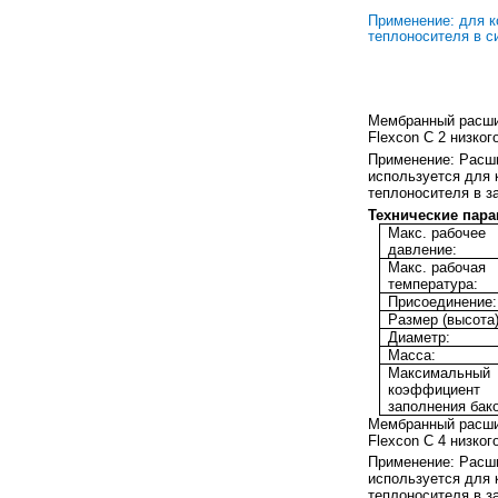
Применение: для 
теплоносителя в с
Мембранный расши
Flexcon C 2 низког
Применение:
Расши
используется для
теплоносителя в з
Технические пар
Макс. рабочее
давление:
Макс. рабочая
температура:
Присоединение:
Размер (высота)
Диаметр:
Масса:
Максимальный
коэффициент
заполнения бако
Мембранный расши
Flexcon C
4
низког
Применение:
Расши
используется для
теплоносителя в з