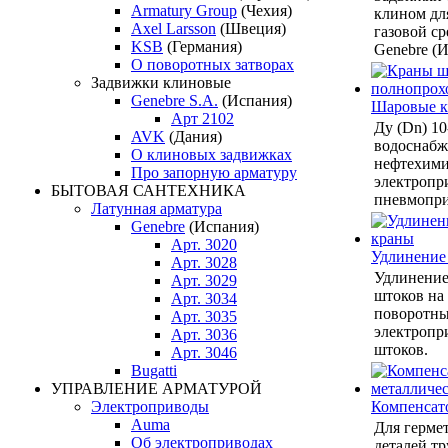
Armatury Group
(Чехия)
клином дл
Axel Larsson
(Швеция)
газовой ср
KSB
(Германия)
Genebre (И
О поворотных затворах
Задвижки клиновые
Genebre S.A.
(Испания)
Шаровые 
Арт 2102
Ду (Dn) 10
AVK
(Дания)
водоснабже
О клиновых задвижках
нефтехими
Про запорную арматуру
электропр
БЫТОВАЯ САНТЕХНИКА
пневмопри
Латунная арматура
Genebre
(Испания)
Арт. 3020
Удлинение
Арт. 3028
Удлинение
Арт. 3029
штоков на
Арт. 3034
поворотны
Арт. 3035
электропр
Арт. 3036
штоков.
Арт. 3046
Bugatti
УПРАВЛЕНИЕ АРМАТУРОЙ
Компенсат
Электроприводы
Auma
Для герме
Об электроприводах
деталей тр