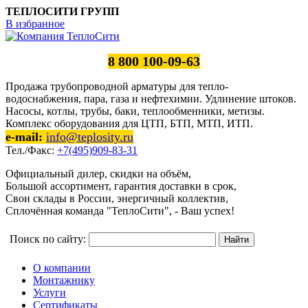
ТЕПЛОСИТИ ГРУПП
В избранное
8 800 100-09-63
Продажа трубопроводной арматуры для тепло-
водоснабжения, пара, газа и нефтехимии. Удлинение штоков.
Насосы, котлы, трубы, баки, теплообменники, метизы.
Комплекс оборудования для ЦТП, БТП, МТП, ИТП.
e-mail:
info@teplosity.ru
Тел./Факс:
+7(495)909-83-31
Официальный дилер, скидки на объём,
Большой ассортимент, гарантия доставки в срок,
Свои склады в России, энергичный коллектив,
Сплочённая команда "ТеплоСити", - Ваш успех!
Поиск по сайту:
О компании
Монтажнику
Услуги
Сертификаты