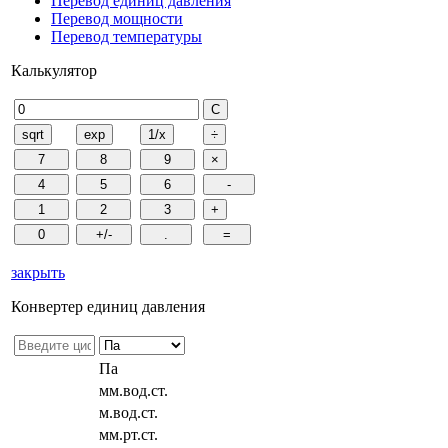
Перевод единиц давления
Перевод мощности
Перевод температуры
Калькулятор
закрыть
Конвертер единиц давления
Па
мм.вод.ст.
м.вод.ст.
мм.рт.ст.