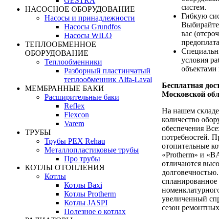
GESTRA
систем.
НАСОСНОЕ ОБОРУДОВАНИЕ
Гибкую си
Насосы и принадлежности
Выбирайте
Насосы Grundfos
вас (отсро
Насосы WILO
предоплата
ТЕПЛООБМЕННОЕ
Специальн
ОБОРУДОВАНИЕ
условия р
Теплообменники
объектами 
Разборный пластинчатый
теплообменник Alfa-Laval
Бесплатная дост
МЕМБРАННЫЕ БАКИ
Московской обл
Расширительные баки
Reflex
На нашем складе
Flexcon
количество обор
Varem
обеспечения Все
ТРУБЫ
потребностей. П
Трубы PEX Rehau
отопительные ко
Металлопластиковые трубы
«Protherm» и «B
Про трубы
отличаются выс
КОТЛЫ ОТОПЛЕНИЯ
долговечностью.
Котлы
спланированное
Котлы Baxi
номенклатурного
Котлы Protherm
увеличенный спр
Котлы JASPI
сезон ремонтных
Полезное о котлах