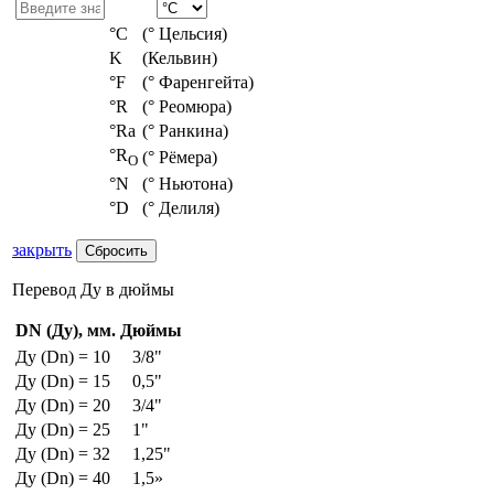
°С
(° Цельсия)
K
(Кельвин)
°F
(° Фаренгейта)
°R
(° Реомюра)
°Ra
(° Ранкина)
°R
(° Рёмера)
O
°N
(° Ньютона)
°D
(° Делиля)
закрыть
Перевод Ду в дюймы
DN (Ду), мм.
Дюймы
Ду (Dn) = 10
3/8"
Ду (Dn) = 15
0,5"
Ду (Dn) = 20
3/4"
Ду (Dn) = 25
1"
Ду (Dn) = 32
1,25"
Ду (Dn) = 40
1,5»