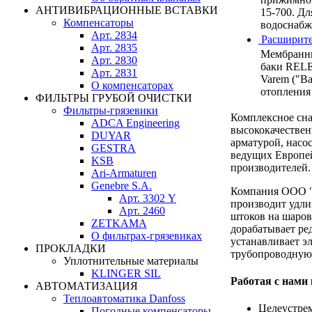
АНТИВИБРАЦИОННЫЕ ВСТАВКИ
15-700. Дл
Компенсаторы
водоснабже
Арт. 2834
Расширите
Арт. 2835
Мембранн
Арт. 2830
баки RELE
Арт. 2831
Varem ("Ва
О компенсаторах
отопления
ФИЛЬТРЫ ГРУБОЙ ОЧИСТКИ
Фильтры-грязевики
Комплексное сн
ADCA Engineering
высококачестве
DUYAR
арматурой, насо
GESTRA
ведущих Европе
KSB
производителей.
Ari-Armaturen
Genebre S.A.
Компания ООО 
Арт. 3302 Y
производит удли
Арт. 2460
штоков на шаров
ZETKAMA
дорабатывает ре
О фильтрах-грязевиках
устанавливает э
ПРОКЛАДКИ
трубопроводную
Уплотнительные материалы
KLINGER SIL
Работая с нами
АВТОМАТИЗАЦИЯ
Теплоавтоматика Danfoss
Целеустре
Погодные компенсаторы