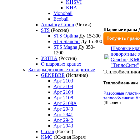
KHSVI
KHA
Monoball
Ecoball
Armatury Group
(Чехия)
Шаровые краны Д
STS
(Россия)
STS Optima
Ду 15-300
Получить прайс
STS Standart
Ду 15-300
STS Magna
Ду 350-
Шаровые кра
1200
поворотные з
УЗТПА
(Россия)
Genebre, KM
О шаровых кранах
"ТеплоСити"
Затворы дисковые поворотные
Теплообменник
GENEBRE
(Испания)
Арт 2103
Теплообменники
Арт 2109
Арт 2104
Разборные пласти
Арт 2108
теплообменники Alf
(Швеция)
Арт 2108A
Арт 2940
Арт 2941
Арт 2942
Арт 2943
Ситал
(Россия)
KMC
(Южная Корея)