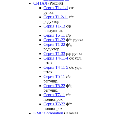
СИТАЛ
(Россия)
Серия Т1-11-1
с/с
ручка
Серия Т1.2-11
с/с
редуктор
Серия Т1-13
с/р
воздушник
Серия T5-11
с/р
Серия Т1-22
ф/ф ручка
Серия Т1-22
ф/ф
редуктор
Серия T1-33
р/р ручка
Серия Т4-11-4
с/с удл.
шток
Серия Т4-11-5
с/с удл.
шток
Серия Т5-11
с/с
регулир.
Серия Т5-22
ф/ф
регулир.
Серия Т7-11
с/с
полнопрох.
Серия Т7-22
ф/ф
полнопрох.
KMC Corporation
(Южная