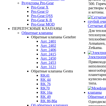
Редукторы Pro-Gear
500. Горяч
Pro-Gear X
растворы 
Pro-Gear Q
и кетоны.
Pro-Gear QSS
Pro-Gear K,R
Pro-Gear MOD
Сетчатые 
ПЕРЕПУСКНЫЕ КЛАПАНЫ
Для теплов
Обратные клапаны
теплопунк
Обратные клапаны Genebre
теплообмен
Арт. 2401
Armaturen,
Арт. 2402
Zetkama.
Арт. 2406
Арт. 2415
Электропр
Арт. 2450
Прямоход
Арт. 2453
неполнопо
Арт. 3121
многообор
Обратные клапаны Gestra
планетарн
RK41
кулисно-в
RK 44
типа.
RK 76
RK70
RK 16a
Обратные 
RK 49
RK 86,86a
Однодиско
Об обратных клапанах
прижимной