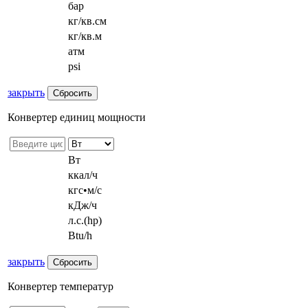
бар
кг/кв.см
кг/кв.м
атм
psi
закрыть
Конвертер единиц мощности
Вт
ккал/ч
кгс•м/с
кДж/ч
л.с.(hp)
Btu/h
закрыть
Конвертер температур