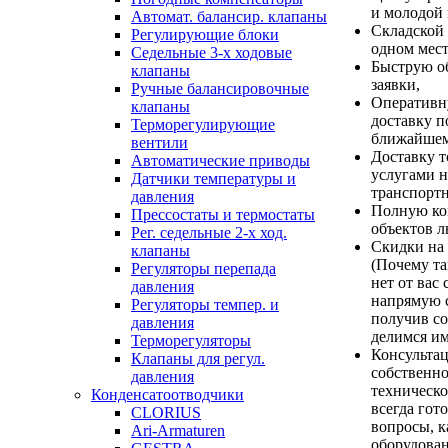
и молодой 
Автомат. балансир. клапаны
Складской 
Регулирующие блоки
одном мест
Седельные 3-х ходовые
Быструю о
клапаны
заявки,
Ручные балансировочные
Оперативн
клапаны
доставку п
Терморегулирующие
ближайшем
вентили
Доставку т
Автоматические приводы
услугами н
Датчики температуры и
транспорт
давления
Полную ко
Прессостаты и термостаты
объектов 
Рег. седельные 2-х ход.
Скидки на
клапаны
(Почему та
Регуляторы перепада
нет от вас 
давления
напрямую с
Регуляторы темпер. и
получив с
давления
делимся им
Терморегуляторы
Консультац
Клапаны для регул.
собственн
давления
техническ
Конденсатоотводчики
всегда гот
CLORIUS
вопросы, 
Ari-Armaturen
оборудова