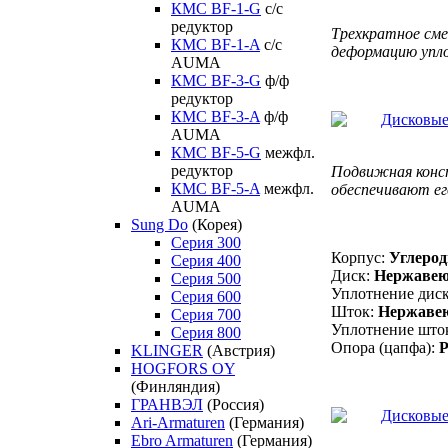
КМС BF-1-G
с/с
редуктор
Трехкратное сме
КМС BF-1-A
с/с
деформацию упло
AUMA
КМС BF-3-G
ф/ф
редуктор
КМС BF-3-A
ф/ф
AUMA
КМС BF-5-G
межфл.
редуктор
Подвижная конс
КМС BF-5-A
межфл.
обеспечивают е
AUMA
Sung Do
(Корея)
Серия 300
Корпус:
Углерод
Серия 400
Диск:
Нержавею
Серия 500
Уплотнение дис
Серия 600
Шток:
Нержавею
Серия 700
Уплотнение што
Серия 800
Опора (цапфа):
KLINGER
(Австрия)
HOGFORS OY
(Финляндия)
ГРАНВЭЛ
(Россия)
Ari-Armaturen
(Германия)
Ebro Armaturen
(Германия)