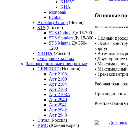
KHSVI
KHA
Monoball
Основные пр
Ecoball
Armatury Group
(Чехия)
Полные технически
STS
(Россия)
STS Optima
Ду 15-300
STS Standart
Ду 15-300
• Полный прохо
STS Magna
Ду 350-
• Особая констр
1200
корпус
УЗТПА
(Россия)
• Возможность р
О шаровых кранах
• Двустороннее 
Затворы дисковые поворотные
• Максимальное
GENEBRE
(Испания)
• Максимальный
Арт 2103
• Трехэксцентри
Арт 2109
Рабочая темпера
Арт 2104
Арт 2108
Присоединения 
Арт 2108A
Арт 2940
Комплектация
ч
Арт 2941
Арт 2942
Арт 2943
Ситал
(Россия)
KMC
(Южная Корея)