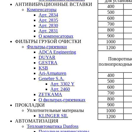
для установк
АНТИВИБРАЦИОННЫЕ ВСТАВКИ
400
Компенсаторы
500
Арт. 2834
600
Арт. 2835
700
Арт. 2830
800
Арт. 2831
900
О компенсаторах
ФИЛЬТРЫ ГРУБОЙ ОЧИСТКИ
1000
Фильтры-грязевики
1200
ADCA Engineering
DUYAR
Поворотные
GESTRA
полнопроходные,
KSB
Ari-Armaturen
400
Genebre S.A.
500
Арт. 3302 Y
600
Арт. 2460
700
ZETKAMA
800
О фильтрах-грязевиках
900
ПРОКЛАДКИ
Уплотнительные материалы
1000
KLINGER SIL
1200
АВТОМАТИЗАЦИЯ
Теплоавтоматика Danfoss
Погодные компенсаторы