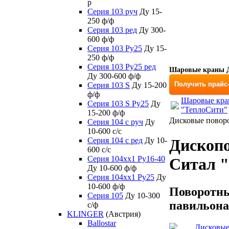
р
Серия 103 руч
Ду 15-
250 ф/ф
Серия 103 ред
Ду 300-
600 ф/ф
Серия 103 Ру25
Ду 15-
250 ф/ф
Серия 103 Ру25 ред
Шаровые краны Д
Ду 300-600 ф/ф
Получить прайс
Серия 103 S
Ду 15-200
ф/ф
Шаровые кран
Серия 103 S Ру25
Ду
"ТеплоСити"
15-200 ф/ф
Дисковые поворо
Серия 104 с руч
Ду
10-600 с/с
Серия 104 с ред
Ду 10-
Дископо
600 с/с
Серия 104xx1 Ру16-40
Ситал "
Ду 10-600 ф/ф
Серия 104xx1 Ру25
Ду
10-600 ф/ф
Поворотны
Серия 105
Ду 10-300
павильона
с/ф
KLINGER
(Австрия)
Ballostar