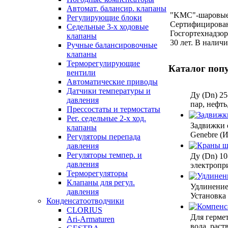
Автомат. балансир. клапаны
"KMC"-шаровые 
Регулирующие блоки
Сертифицирован
Седельные 3-х ходовые
Госгортехнадзор
клапаны
30 лет. В наличи
Ручные балансировочные
клапаны
Терморегулирующие
Каталог поп
вентили
Автоматические приводы
Датчики температуры и
Ду (Dn) 25
давления
пар, нефть
Прессостаты и термостаты
Рег. седельные 2-х ход.
Задвижки 
клапаны
Genebre (И
Регуляторы перепада
давления
Регуляторы темпер. и
Ду (Dn) 10
давления
электропр
Терморегуляторы
Клапаны для регул.
Удлинение
давления
Установка
Конденсатоотводчики
CLORIUS
Для гермет
Ari-Armaturen
вода, рас