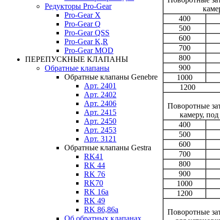
Редукторы Pro-Gear
каме
Pro-Gear X
400
Pro-Gear Q
500
Pro-Gear QSS
600
Pro-Gear K,R
700
Pro-Gear MOD
800
ПЕРЕПУСКНЫЕ КЛАПАНЫ
900
Обратные клапаны
Обратные клапаны Genebre
1000
Арт. 2401
1200
Арт. 2402
Арт. 2406
Поворотные зат
Арт. 2415
камеру, по
Арт. 2450
400
Арт. 2453
500
Арт. 3121
600
Обратные клапаны Gestra
700
RK41
800
RK 44
900
RK 76
RK70
1000
RK 16a
1200
RK 49
RK 86,86a
Поворотные за
Об обратных клапанах