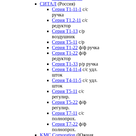
СИТАЛ
(Россия)
Серия Т1-11-1
с/с
ручка
Серия Т1.2-11
с/с
редуктор
Серия Т1-13
с/р
воздушник
Серия T5-11
с/р
Серия Т1-22
ф/ф ручка
Серия Т1-22
ф/ф
редуктор
Серия T1-33
р/р ручка
Серия Т4-11-4
с/с удл.
шток
Серия Т4-11-5
с/с удл.
шток
Серия Т5-11
с/с
регулир.
Серия Т5-22
ф/ф
регулир.
Серия Т7-11
с/с
полнопрох.
Серия Т7-22
ф/ф
полнопрох.
KMC Corporation
(Южная