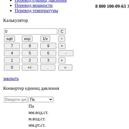
Перевод единиц давления
Перевод мощности
8 800 100-09-63
З
Перевод температуры
Калькулятор
закрыть
Конвертер единиц давления
Па
мм.вод.ст.
м.вод.ст.
мм.рт.ст.