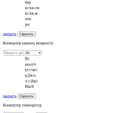
бар
кг/кв.см
кг/кв.м
атм
psi
закрыть
Конвертер единиц мощности
Вт
ккал/ч
кгс•м/с
кДж/ч
л.с.(hp)
Btu/h
закрыть
Конвертер температур