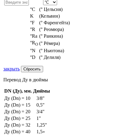
°С
(° Цельсия)
K
(Кельвин)
°F
(° Фаренгейта)
°R
(° Реомюра)
°Ra
(° Ранкина)
°R
(° Рёмера)
O
°N
(° Ньютона)
°D
(° Делиля)
закрыть
Перевод Ду в дюймы
DN (Ду), мм.
Дюймы
Ду (Dn) = 10
3/8"
Ду (Dn) = 15
0,5"
Ду (Dn) = 20
3/4"
Ду (Dn) = 25
1"
Ду (Dn) = 32
1,25"
Ду (Dn) = 40
1,5»