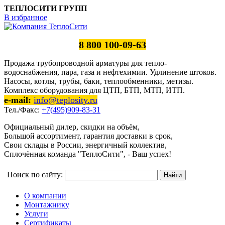
ТЕПЛОСИТИ ГРУПП
В избранное
8 800 100-09-63
Продажа трубопроводной арматуры для тепло-
водоснабжения, пара, газа и нефтехимии. Удлинение штоков.
Насосы, котлы, трубы, баки, теплообменники, метизы.
Комплекс оборудования для ЦТП, БТП, МТП, ИТП.
e-mail:
info@teplosity.ru
Тел./Факс:
+7(495)909-83-31
Официальный дилер, скидки на объём,
Большой ассортимент, гарантия доставки в срок,
Свои склады в России, энергичный коллектив,
Сплочённая команда "ТеплоСити", - Ваш успех!
Поиск по сайту:
О компании
Монтажнику
Услуги
Сертификаты