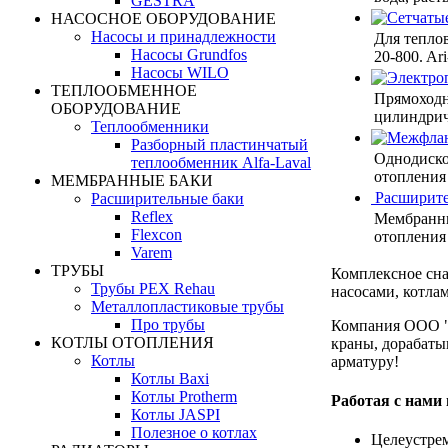
GESTRA
НАСОСНОЕ ОБОРУДОВАНИЕ
Насосы и принадлежности
Для тепло
Насосы Grundfos
20-800. Ar
Насосы WILO
ТЕПЛООБМЕННОЕ
Прямоходн
ОБОРУДОВАНИЕ
цилиндрич
Теплообменники
Разборный пластинчатый
Однодиско
теплообменник Alfa-Laval
отопления 
МЕМБРАННЫЕ БАКИ
Расширите
Расширительные баки
Reflex
Мембранны
Flexcon
отопления
Varem
ТРУБЫ
Комплексное сна
Трубы PEX Rehau
насосами, котла
Металлопластиковые трубы
Про трубы
Компания ООО "
КОТЛЫ ОТОПЛЕНИЯ
краны, дорабаты
Котлы
арматуру!
Котлы Baxi
Котлы Protherm
Работая с нами
Котлы JASPI
Полезное о котлах
Целеустре