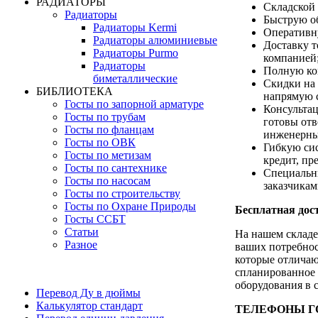
РАДИАТОРЫ
Складской 
Радиаторы
Быструю об
Радиаторы Kermi
Оперативн
Радиаторы алюминиевые
Доставку т
Радиаторы Purmo
компанией
Радиаторы
Полную ко
биметаллические
Скидки на 
БИБЛИОТЕКА
напрямую с
Госты по запорной арматуре
Консультац
Госты по трубам
готовы отв
Госты по фланцам
инженерны
Госты по ОВК
Гибкую сис
Госты по метизам
кредит, пр
Госты по сантехнике
Специальн
Госты по насосам
заказчика
Госты по строительству
Госты по Охране Природы
Бесплатная дост
Госты ССБТ
Статьи
На нашем складе
Разное
ваших потребнос
которые отличаю
спланированное 
оборудования в 
Перевод Ду в дюймы
Калькулятор стандарт
ТЕЛЕФОНЫ ГОР