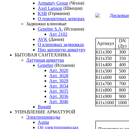
Armatury Group
(Чехия)
Axel Larsson
(Швеция)
KSB
(Германия)
О поворотных затворах
Задвижки клиновые
Genebre S.A.
(Испания)
Арт 2102
AVK
(Дания)
DN
Артикул
О клиновых задвижках
(Ду)
Про запорную арматуру
611x300
300
БЫТОВАЯ САНТЕХНИКА
611x350
350
Латунная арматура
611x400
400
Genebre
(Испания)
Арт. 3020
611x500
500
Арт. 3028
611x600
600
Арт. 3029
611x700
700
Арт. 3034
611x800
800
Арт. 3035
611x900
900
Арт. 3036
Арт. 3046
611x1000
1000
Bugatti
УПРАВЛЕНИЕ АРМАТУРОЙ
Электроприводы
Auma
Об электроприводах
Поворотные зат