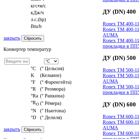
кгс•м/с
ДУ (DN) 400
кДж/ч
л.с.(hp)
Ronex ТM 400-11
Btu/h
Ronex ТM 400-11
AUMA
закрыть
Ronex ТM 400-11
прокладки в ПП
Конвертер температур
ДУ (DN) 500
°С
(° Цельсия)
Ronex ТM 500-11
K
(Кельвин)
Ronex ТM 500-11
AUMA
°F
(° Фаренгейта)
Ronex ТM 500-11
°R
(° Реомюра)
прокладки в ПП
°Ra
(° Ранкина)
°R
(° Рёмера)
ДУ (DN) 600
O
°N
(° Ньютона)
Ronex ТM 600-11
°D
(° Делиля)
Ronex ТM 600-11
AUMA
закрыть
Ronex ТM 600-11
прокладки в ПП