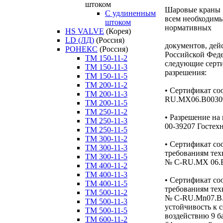
штоком
Шаровые краны
C удлиненным
всем необходим
штоком
нормативных
HS VALVE
(Корея)
LD (ЛД)
(Россия)
документов, дей
РОНЕКС
(Россия)
Российской Фед
ТM 150-11-2
следующие серт
ТM 150-11-3
разрешения:
ТM 150-11-5
ТM 200-11-2
• Сертификат с
ТM 200-11-3
RU.MX06.B0030
ТM 200-11-5
ТM 250-11-2
• Разрешение н
ТM 250-11-3
00-39207 Гостех
ТM 250-11-5
ТM 300-11-2
• Сертификат со
ТM 300-11-3
требованиям тех
ТM 300-11-5
№ C-RU.MX 06.В
ТM 400-11-2
ТM 400-11-3
• Сертификат со
ТM 400-11-5
требованиям тех
ТM 500-11-2
№ C-RU.Mn07.B.
ТM 500-11-3
устойчивость к 
ТM 500-11-5
воздействию 9 б
ТM 600-11-2