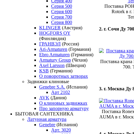
Серия 400
Серия 500
Поставка РОН
Серия 600
Rotork в г
Серия 700
Те
Серия 800
KLINGER
(Австрия)
2. г. Сочи Ду 70
HOGFORS OY
(Финляндия)
ГРАНВЭЛ
(Россия)
Ari-Armaturen
(Германия)
Ebro Armaturen
(Германия)
Armatury Group
(Чехия)
Поставка крана
Axel Larsson
(Швеция)
700.
KSB
(Германия)
О поворотных затворах
Задвижки клиновые
Genebre S.A.
(Испания)
3. г. Москва Ду 
Арт 2102
AVK
(Дания)
О клиновых задвижках
Про запорную арматуру
Поставка Ronex
БЫТОВАЯ САНТЕХНИКА
AUMA в г. Москв
Латунная арматура
Genebre
(Испания)
Арт. 3020
4. г. Москва Ду 