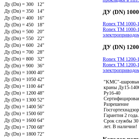
Ду (Dn) = 300
12"
Ду (Dn) = 350
14"
ДУ (DN) 1000
Ду (Dn) = 400
16"
Ronex ТM 1000-1
Ду (Dn) = 450
18"
Ronex ТM 1000-1
Ду (Dn) = 500
20"
электропривод
Ду (Dn) = 550
22"
Ду (Dn) = 600
24"
ДУ (DN) 1200
Ду (Dn) = 700
28"
Ду (Dn) = 800
32"
Ronex ТM 1200-1
Ronex ТM 1200-1
Ду (Dn) = 900
36"
электропривод
Ду (Dn) = 1000
40"
Ду (Dn) = 1050
42"
"KMC"-шаровы
Ду (Dn) = 1100
44"
краны Ду15-140
Ру16-40
Ду (Dn) = 1200
48"
Сертифицирова
Ду (Dn) = 1300
52"
Разрешение
Ду (Dn) = 1400
56"
Госгортехнадзор
Ду (Dn) = 1500
60"
Гарантия 2 года.
Ду (Dn) = 1600
64"
Срок службы 30
лет. В наличии!
Ду (Dn) = 1700
68"
Ду (Dn) = 1800
72"