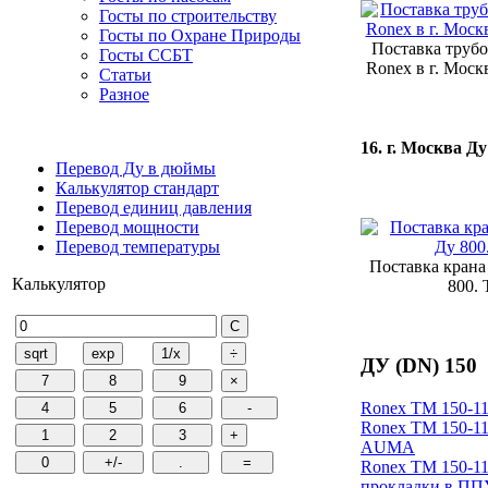
Госты по строительству
Госты по Охране Природы
Поставка труб
Госты ССБТ
Ronex в г. Моск
Статьи
Разное
16. г. Москва Ду
Перевод Ду в дюймы
Калькулятор стандарт
Перевод единиц давления
Перевод мощности
Перевод температуры
Поставка крана
Калькулятор
800.
ДУ (DN) 150
Ronex ТM 150-11
Ronex ТM 150-11
AUMA
Ronex ТM 150-11
прокладки в ПП