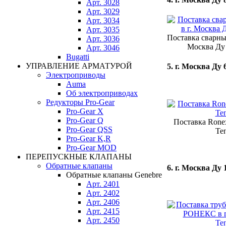
Арт. 3028
Арт. 3029
Арт. 3034
Арт. 3035
Поставка сварны
Арт. 3036
Москва Ду 
Арт. 3046
Bugatti
УПРАВЛЕНИЕ АРМАТУРОЙ
5. г. Москва Ду 
Электроприводы
Auma
Об электроприводах
Редукторы Pro-Gear
Pro-Gear X
Pro-Gear Q
Поставка Ronex
Pro-Gear QSS
Те
Pro-Gear K,R
Pro-Gear MOD
ПЕРЕПУСКНЫЕ КЛАПАНЫ
Обратные клапаны
6. г. Москва Ду 
Обратные клапаны Genebre
Арт. 2401
Арт. 2402
Арт. 2406
Арт. 2415
Арт. 2450