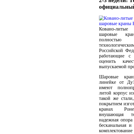
2-3 недели! 
официальный
Ковано-литы
шаровые кра
полностью
технологиче
Российской Фед
работающие с 
оценить каче
выпускаемой пр
Шаровые кра
линейке от Ду
имеют полноп
литой корпус из
такой же стали
покрытием изгот
кранах Роне
внушающая т
надежная опора
бесканальная и 
комплектов