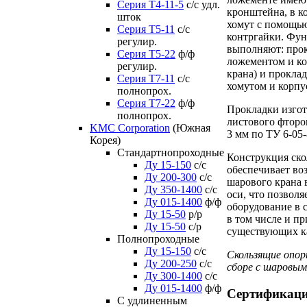
Серия Т4-11-5
с/с удл.
кронштейна, в к
шток
хомут с помощью
Серия Т5-11
с/с
контргайки. Фу
регулир.
выполняют: про
Серия Т5-22
ф/ф
ложементом и к
регулир.
крана) и прокла
Серия Т7-11
с/с
хомутом и корпу
полнопрох.
Серия Т7-22
ф/ф
Прокладки изгот
полнопрох.
листового фторо
KMC Corporation
(Южная
3 мм по ТУ 6-05-
Корея)
Стандартнопроходные
Конструкция ско
Ду 15-150
с/с
обеспечивает во
Ду 200-300
с/с
шарового крана 
Ду 350-1400
с/с
оси, что позволя
Ду 015-1400
ф/ф
оборудование в 
Ду 15-50
р/р
в том числе и п
Ду 15-50
с/р
существующих ка
Полнопроходные
Ду 15-150
с/с
Скользящие опо
Ду 200-250
с/с
сборе с шаровым
Ду 300-1400
с/с
Ду 015-1400
ф/ф
Сертификац
С удлиненным