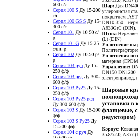
35.8/52.0, A357 
600 c/c
Шар:
Для DN400
Серия 100 S
Ду 15-200
углеродистая ст
c/c
покрытием .AST
Серия 100 GS S
Ду 15-
DN10-350 – нер
300 c/c
A633GrC (DIN).
Серия 101
Ду 10-50 с/
Шток:
Нержавею
р
(L) (DIN)
Серия 101 G
Ду 15-25
Уплотнение ша
с/вн. р
Политетрафторэ
Серия 102
Ду 10-50 р/
Уплотнения шт
р
материал (EPDM
Серия 103 руч
Ду 15-
Управление:
DN1
250 ф/ф
DN150-DN1200 -
Серия 103 ред
Ду 300-
электропривод, 
600 ф/ф
Серия 103 Ру25
Ду 15-
Шаровые кр
250 ф/ф
полнопроход
Серия 103 Ру25 ред
установки в 
Ду 300-600 ф/ф
фланцевые, с
Серия 103 S
Ду 15-200
ф/ф
редуктором)
Серия 103 S Ру25
Ду
15-200 ф/ф
Корпус:
Кованая 
Серия 104 с руч
Ду
35.8/52.0, A357
10-600 с/с