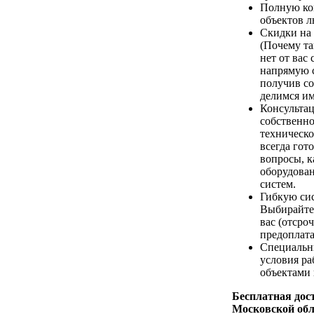
Полную ко
объектов 
Скидки на
(Почему та
нет от вас 
напрямую с
получив с
делимся им
Консультац
собственн
техническ
всегда гот
вопросы, 
оборудова
систем.
Гибкую си
Выбирайте
вас (отсро
предоплата
Специальн
условия р
объектами 
Бесплатная дост
Московской обл