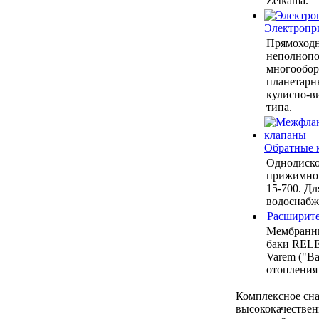
Zetkama.
Электропр
Прямоход
неполнопо
многообор
планетарн
кулисно-в
типа.
Обратные 
Однодиско
прижимной
15-700. Дл
водоснабже
Расширите
Мембранн
баки RELE
Varem ("Ва
отопления
Комплексное сн
высококачестве