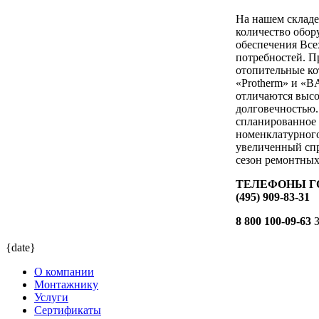
На нашем складе
количество обор
обеспечения Все
потребностей. П
отопительные ко
«Protherm» и «B
отличаются выс
долговечностью.
спланированное
номенклатурного
увеличенный спр
сезон ремонтных
ТЕЛЕФОНЫ ГО
(495) 909-83-31
8 800 100-09-63
З
{date}
О компании
Монтажнику
Услуги
Сертификаты