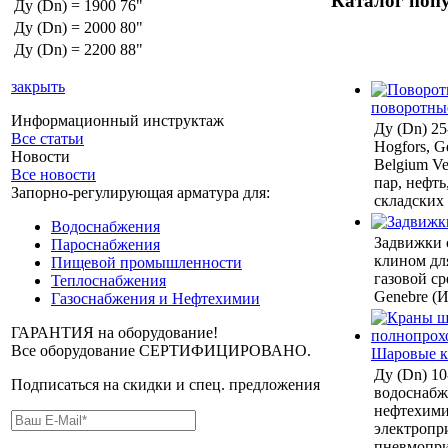
Каталог поп
Ду (Dn) = 1900
76"
Ду (Dn) = 2000
80"
Ду (Dn) = 2200
88"
закрыть
поворотны
Информационный инструктаж
Ду (Dn) 2
Все статьи
Hogfors, Ge
Новости
Belgium Ven
Все новости
пар, нефть
Запорно-регулирующая арматура для:
складских
Водоснабжения
Задвижки 
Пароснабжения
клином дл
Пищевой промышленности
газовой ср
Теплоснабжения
Genebre (И
Газоснабжения и Нефтехимии
ГАРАНТИЯ на оборудование!
Все оборудование СЕРТИФИЦИРОВАНО.
Шаровые 
Ду (Dn) 10
Подписаться на скидки и спец. предложения
водоснабже
нефтехими
электропр
пневмопри