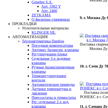
Москва Ду 
Genebre S.A.
Арт. 3302 Y
Арт. 2460
ZETKAMA
9. г. Москва Ду 
О фильтрах-грязевиках
ПРОКЛАДКИ
Уплотнительные материалы
KLINGER SIL
АВТОМАТИЗАЦИЯ
Теплоавтоматика Danfoss
Поставка сварны
Погодные компенсаторы
Москва Ду 
Автомат. балансир. клапаны
Регулирующие блоки
Седельные 3-х ходовые
клапаны
10. г. Сочи Ду 7
Ручные балансировочные
клапаны
Терморегулирующие
вентили
Автоматические приводы
Датчики температуры и
Поставка пол
давления
РОНЕКС в г. Соч
Прессостаты и термостаты
Рег. седельные 2-х ход.
клапаны
11. г. Самара Ду