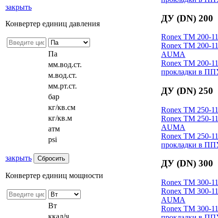
закрыть
ДУ (DN) 200
Конвертер единиц давления
Ronex ТM 200-11
Ronex ТM 200-11
Па
AUMA
Ronex ТM 200-11
мм.вод.ст.
прокладки в ПП
м.вод.ст.
мм.рт.ст.
ДУ (DN) 250
бар
кг/кв.см
Ronex ТM 250-11
кг/кв.м
Ronex ТM 250-11
AUMA
атм
Ronex ТM 250-11
psi
прокладки в ПП
закрыть
ДУ (DN) 300
Конвертер единиц мощности
Ronex ТM 300-11
Ronex ТM 300-11
AUMA
Вт
Ronex ТM 300-11
ккал/ч
прокладки в ПП