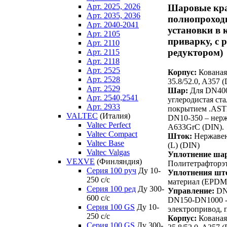
Арт. 2025, 2026
Шаровые кр
Арт. 2035, 2036
полнопроход
Арт. 2040-2041
установки в 
Арт. 2105
приварку, с р
Арт. 2110
редуктором)
Арт. 2115
Арт. 2118
Арт. 2525
Корпус:
Кованая 
Арт. 2528
35.8/52.0, A357 
Арт. 2529
Шар:
Для DN400
Арт. 2540,2541
углеродистая ст
Арт. 2933
покрытием .AST
VALTEC
(Италия)
DN10-350 – нер
Valtec Perfect
A633GrC (DIN).
Valtec Compact
Шток:
Нержавею
Valtec Base
(L) (DIN)
Valtec Valgas
Уплотнение ша
VEXVE
(Финляндия)
Политетрафторэ
Серия 100 руч
Ду 10-
Уплотнения шт
250 c/c
материал (EPDM
Серия 100 ред
Ду 300-
Управление:
DN1
600 c/c
DN150-DN1000 -
Серия 100 GS
Ду 10-
электропривод, 
250 c/c
Корпус:
Кованая 
Серия 100 GS
Ду 300-