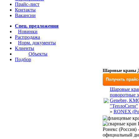
Прайс-лист
Контакты
Вакансии
Спец. предложения
Новинки
Распродажа
Норм. документы
Клиенты
Объекты
Подбор
Шаровые краны Д
Получить прайс
Шаровые кра
поворотные з
Genebre, KM
"ТеплоСити"
»
RONEX (Ро
Ронекс (Россия)
официальный дил