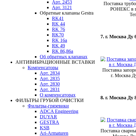
Арт. 2453
Поставка труб
Арт. 3121
РОНЕКС в г.
Обратные клапаны Gestra
Те
RK41
RK 44
RK 76
RK70
7. г. Москва Ду 
RK 16a
RK 49
RK 86,86a
Об обратных клапанах
АНТИВИБРАЦИОННЫЕ ВСТАВКИ
Компенсаторы
Поставка запор
Арт. 2834
г. Москва Д
Арт. 2835
Арт. 2830
Арт. 2831
О компенсаторах
8. г. Москва Ду 
ФИЛЬТРЫ ГРУБОЙ ОЧИСТКИ
Фильтры-грязевики
ADCA Engineering
DUYAR
GESTRA
KSB
Поставка сварны
Ari-Armaturen