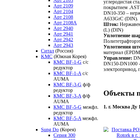
Арт 2103
углеродистая ст
Арт 2109
покрытием .AST
Арт 2104
DN10-350 – нер
Арт 2108
A633GrC (DIN).
Арт 2108A
Шток:
Нержавею
Арт 2940
(L) (DIN)
Арт 2941
Уплотнение ша
Арт 2942
Политетрафторэ
Арт 2943
Уплотнения шт
Ситал
(Россия)
материал (EPDM
KMC
(Южная Корея)
Управление:
DN1
КМС BF-1-G
с/с
DN150-DN1000 -
редуктор
электропривод, 
КМС BF-1-A
с/с
AUMA
КМС BF-3-G
ф/ф
редуктор
Объекты п
КМС BF-3-A
ф/ф
AUMA
1. г. Москва Ду 
КМС BF-5-G
межфл.
редуктор
КМС BF-5-A
межфл.
AUMA
Sung Do
(Корея)
Серия 300