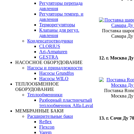
Регуляторы перепада
давления
Регуляторы темпер. и
давления
Терморегуляторы
Клапаны для регул.
Поставка шаров
давления
Самара Ду 
Конденсатоотводчики
CLORIUS
Ari-Armaturen
GESTRA
12. г. Москва Ду
НАСОСНОЕ ОБОРУДОВАНИЕ
Насосы и принадлежности
Насосы Grundfos
Насосы WILO
ТЕПЛООБМЕННОЕ
ОБОРУДОВАНИЕ
Поставка Rone
Теплообменники
Москва Ду 
Разборный пластинчатый
теплообменник Alfa-Laval
МЕМБРАННЫЕ БАКИ
Расширительные баки
13. г. Сочи Ду 7
Reflex
Flexcon
Varem