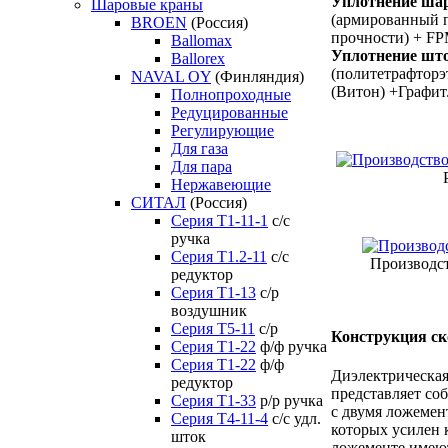
Уплотнение ша
Шаровые краны
(армированный 
BROEN
(Россия)
прочности) + FP
Ballomax
Уплотнение што
Ballorex
(политетрафтор
NAVAL OY
(Финляндия)
(Витон) +Графит
Полнопроходные
Редуцированные
Регулирующие
Для газа
Для пара
Нержавеющие
СИТАЛ
(Россия)
Серия Т1-11-1
с/с
ручка
Серия Т1.2-11
с/с
Производст
редуктор
Серия Т1-13
с/р
воздушник
Серия T5-11
с/р
Конструкция ск
Серия Т1-22
ф/ф ручка
Серия Т1-22
ф/ф
Диэлектрическая
редуктор
представляет со
Серия T1-33
р/р ручка
с двумя ложемен
Серия Т4-11-4
с/с удл.
которых усилен 
шток
ложементе имеют