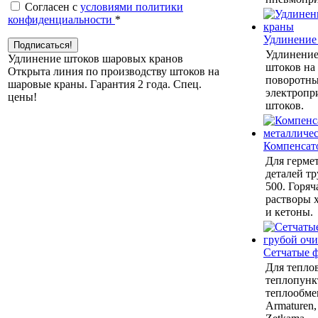
Согласен с
условиями политики
конфиденциальности
*
Удлинение
Удлинение
Удлинение штоков шаровых кранов
штоков на
Открыта линия по производству штоков на
поворотны
шаровые краны. Гарантия 2 года. Cпец.
электропр
цены!
штоков.
Компенсат
Для герме
деталей тр
500. Горяч
растворы 
и кетоны.
Сетчатые 
Для теплов
теплопунк
теплообмен
Armaturen,