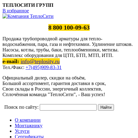
ТЕПЛОСИТИ ГРУПП
В избранное
8 800 100-09-63
Продажа трубопроводной арматуры для тепло-
водоснабжения, пара, газа и нефтехимии. Удлинение штоков.
Насосы, котлы, трубы, баки, теплообменники, метизы.
Комплекс оборудования для ЦТП, БТП, МТП, ИТП.
e-mail:
info@teplosity.ru
Тел./Факс:
+7(495)909-83-31
Официальный дилер, скидки на объём,
Большой ассортимент, гарантия доставки в срок,
Свои склады в России, энергичный коллектив,
Сплочённая команда "ТеплоСити", - Ваш успех!
Поиск по сайту:
О компании
Монтажнику
Услуги
Сертификаты