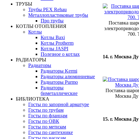
ТРУБЫ
Трубы PEX Rehau
Металлопластиковые трубы
Про трубы
Поставка шар
КОТЛЫ ОТОПЛЕНИЯ
электроприводо
Котлы
700.
Котлы Baxi
Котлы Protherm
Котлы JASPI
Полезное о котлах
14. г. Москва Ду
РАДИАТОРЫ
Радиаторы
Радиаторы Kermi
Радиаторы алюминиевые
Радиаторы Purmo
Радиаторы
Поставка шаров
биметаллические
Москва Ду 
БИБЛИОТЕКА
Госты по запорной арматуре
Госты по трубам
Госты по фланцам
15. г. Москва Ду
Госты по ОВК
Госты по метизам
Госты по сантехнике
Госты по насосам