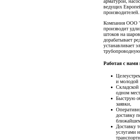
арматурой, насо
ведущих Европе
производителей.
Компания ООО 
производит удли
штоков на шаров
дорабатывает ре
устанавливает э
трубопроводную
Работая с нами
Целеустре
и молодой 
Складской 
одном мест
Быструю о
заявки,
Оперативн
доставку п
ближайшем
Доставку т
услугами н
транспорт