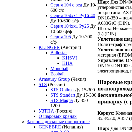
Шар:
Для DN400
Серия 104 с ред
Ду 10-
углеродистая ст
600 с/с
покрытием .AST
Серия 104xx1 Ру16-40
DN10-350 – нер
Ду 10-600 ф/ф
A633GrC (DIN).
Серия 104xx1 Ру25
Ду
Шток:
Нержавею
10-600 ф/ф
(L) (DIN)
Серия 105
Ду 10-300
Уплотнение ша
с/ф
Политетрафторэ
KLINGER
(Австрия)
Уплотнения шт
Ballostar
материал (EPDM
KHSVI
Управление:
DN1
KHA
DN150-DN1000 -
Monoball
электропривод, 
Ecoball
Armatury Group
(Чехия)
Шаровые кр
STS
(Россия)
полнопроход
STS Optima
Ду 15-300
бесканальной
STS Standart
Ду 15-300
STS Magna
Ду 350-
приварку (с 
1200
УЗТПА
(Россия)
Корпус:
Кованая 
О шаровых кранах
35.8/52.0, A357 
Затворы дисковые поворотные
GENEBRE
(Испания)
Шар:
Для DN400