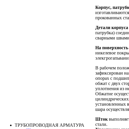
Корпус, патруб
изготавливаются
прокованных ста
Детали корпуса
патрубка) соеди
сварными швами
На поверхность
никелевое покр
элекгрогапьвани
В рабочем поло
зафиксирован н
опорах с подши
обжат с двух ст
уплотнения из н
Обжатие осущест
цилиндрических
установленных 
шара осуществля
Шток
выполняет
стали.
ТРУБОПРОВОДНАЯ АРМАТУРА