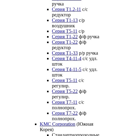
ручка
Серия Т1.2-11
с/с
редуктор
Серия Т1-13
с/р
воздушник
Серия T5-11
с/р
Серия Т1-22
ф/ф ручка
Серия Т1-22
ф/ф
редуктор
Серия T1-33
р/р ручка
Серия Т4-11-4
с/с удл.
шток
Серия Т4-11-5
с/с удл.
шток
Серия Т5-11
с/с
регулир.
Серия Т5-22
ф/ф
регулир.
Серия Т7-11
с/с
полнопрох.
Серия Т7-22
ф/ф
полнопрох.
KMC Corporation
(Южная
Корея)
Стандартнопроходные