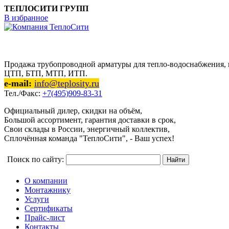
ТЕПЛОСИТИ ГРУПП
В избранное
Продажа трубопроводной арматуры для тепло-водоснабжения, п
ЦТП, БТП, МТП, ИТП.
e-mail:
info@teplosity.ru
Тел./Факс:
+7(495)909-83-31
Официальный дилер, скидки на объём,
Большой ассортимент, гарантия доставки в срок,
Свои склады в России, энергичный коллектив,
Сплочённая команда "ТеплоСити", - Ваш успех!
Поиск по сайту:
О компании
Монтажнику
Услуги
Сертификаты
Прайс-лист
Контакты