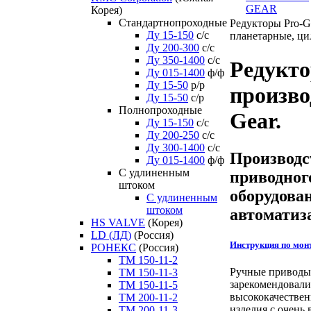
GEAR
Корея)
Стандартнопроходные
Редукторы Pro-G
Ду 15-150
с/с
планетарные, ци
Ду 200-300
с/с
Ду 350-1400
с/с
Редукт
Ду 015-1400
ф/ф
Ду 15-50
р/р
произво
Ду 15-50
с/р
Полнопроходные
Gear.
Ду 15-150
с/с
Ду 200-250
с/с
Ду 300-1400
с/с
Производс
Ду 015-1400
ф/ф
С удлиненным
приводног
штоком
оборудова
C удлиненным
штоком
автоматиз
HS VALVE
(Корея)
LD (ЛД)
(Россия)
Инструкция по мон
РОНЕКС
(Россия)
ТM 150-11-2
Ручные приводы 
ТM 150-11-3
зарекомендовали
ТM 150-11-5
высококачестве
ТM 200-11-2
изделия с очень
ТM 200-11-3