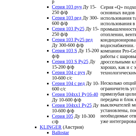
р
Серия 103 руч
Ду 15-
Серия «Q» подхо
250 ф/ф
основных видов
Серия 103 ред
Ду 300-
использования та
600 ф/ф
использования в
Серия 103 Ру25
Ду 15-
промышленности,
250 ф/ф
отоплении, вент
Серия 103 Ру25 ред
кондиционирова
Ду 300-600 ф/ф
водоснабжении.
Серия 103 S
Ду 15-200
компании Pro-Ge
ф/ф
работы с шаров
Серия 103 S Ру25
Ду
дроссельными кл
15-200 ф/ф
хорошо, как и с
Серия 104 с руч
Ду
технологически
10-600 с/с
Несколько опций
Серия 104 с ред
Ду 10-
ограничитель уг
600 с/с
прямозубая цили
Серия 104xx1 Ру16-40
передача и блок
Ду 10-600 ф/ф
выключателей мо
Серия 104xx1 Ру25
Ду
установлены, по
10-600 ф/ф
необходимые отв
Серия 105
Ду 10-300
уже интегрирова
с/ф
KLINGER
(Австрия)
Ballostar