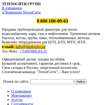
ТЕПЛОСИТИ ГРУПП
В избранное
8 800 100-09-63
Продажа трубопроводной арматуры для тепло-
водоснабжения, пара, газа и нефтехимии. Удлинение штоков.
Насосы, котлы, трубы, баки, теплообменники, метизы.
Комплекс оборудования для ЦТП, БТП, МТП, ИТП.
e-mail:
info@teplosity.ru
Тел./Факс:
+7(495)909-83-31
Официальный дилер, скидки на объём,
Большой ассортимент, гарантия доставки в срок,
Свои склады в России, энергичный коллектив,
Сплочённая команда "ТеплоСити", - Ваш успех!
Поиск по сайту:
О компании
Монтажнику
Услуги
Сертификаты