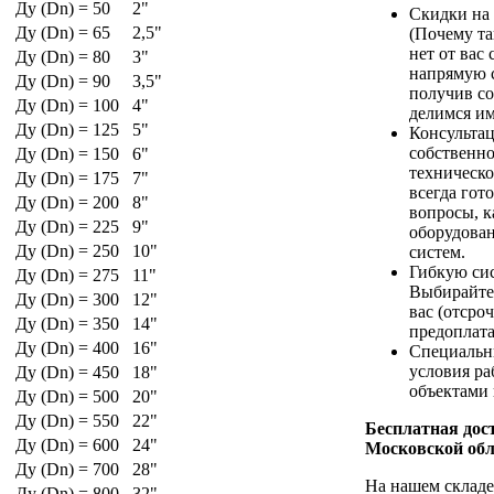
Ду (Dn) = 50
2"
Скидки на
Ду (Dn) = 65
2,5"
(Почему та
нет от вас 
Ду (Dn) = 80
3"
напрямую с
Ду (Dn) = 90
3,5"
получив с
Ду (Dn) = 100
4"
делимся им
Ду (Dn) = 125
5"
Консультац
собственн
Ду (Dn) = 150
6"
техническ
Ду (Dn) = 175
7"
всегда гот
Ду (Dn) = 200
8"
вопросы, 
Ду (Dn) = 225
9"
оборудова
Ду (Dn) = 250
10"
систем.
Гибкую си
Ду (Dn) = 275
11"
Выбирайте
Ду (Dn) = 300
12"
вас (отсро
Ду (Dn) = 350
14"
предоплата
Ду (Dn) = 400
16"
Специальн
условия р
Ду (Dn) = 450
18"
объектами 
Ду (Dn) = 500
20"
Ду (Dn) = 550
22"
Бесплатная дост
Ду (Dn) = 600
24"
Московской обл
Ду (Dn) = 700
28"
На нашем складе
Ду (Dn) = 800
32"