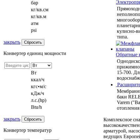
Электропр
бар
Прямоход
кг/кв.см
неполнопо
кг/кв.м
многообор
атм
планетарн
psi
кулисно-в
типа.
закрыть
Конвертер единиц мощности
Обратные 
Однодиско
прижимной
15-700. Дл
Вт
водоснабже
ккал/ч
Расширите
кгс•м/с
Мембранн
кДж/ч
баки RELE
л.с.(hp)
Varem ("Ва
Btu/h
отопления
закрыть
Комплексное сн
высококачестве
Конвертер температур
арматурой, насо
ведущих Европе