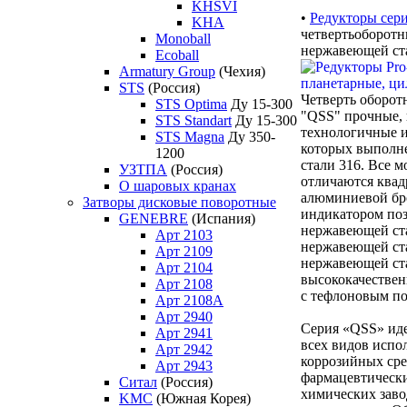
KHSVI
•
Редукторы сер
KHA
четвертьоборотн
Monoball
нержавеющей ст
Ecoball
Armatury Group
(Чехия)
STS
(Россия)
Четверть оборот
STS Optima
Ду 15-300
"QSS" прочные,
STS Standart
Ду 15-300
технологичные и
STS Magna
Ду 350-
которых выполн
1200
стали 316. Все 
УЗТПА
(Россия)
отличаются квад
О шаровых кранах
алюминиевой бр
Затворы дисковые поворотные
индикатором по
GENEBRE
(Испания)
нержавеющей ста
Арт 2103
нержавеющей ста
Арт 2109
нержавеющей ст
Арт 2104
высококачестве
Арт 2108
с тефлоновым п
Арт 2108A
Арт 2940
Серия «QSS» иде
Арт 2941
всех видов испо
Арт 2942
коррозийных сред
Арт 2943
фармацевтически
Ситал
(Россия)
химических заво
KMC
(Южная Корея)