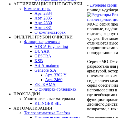
АНТИВИБРАЦИОННЫЕ ВСТАВКИ
•
Дублеры сери
Компенсаторы
приводы-дублер
Арт. 2834
Арт. 2835
Арт. 2830
MO-D серия пред
Арт. 2831
прочные, надёж
О компенсаторах
изделия, корпус
ФИЛЬТРЫ ГРУБОЙ ОЧИСТКИ
чугуна. Все мод
Фильтры-грязевики
отличаются выс
ADCA Engineering
подшипниками и
DUYAR
полиуретановым
GESTRA
KSB
Серия «MO-D» с
Ari-Armaturen
разработана для
Genebre S.A.
арматурой, кото
Арт. 3302 Y
пневматическим
Арт. 2460
гидравлическим
ZETKAMA
серия обеспечив
О фильтрах-грязевиках
использования в
ПРОКЛАДКИ
где необходимо 
Уплотнительные материалы
функционирован
KLINGER SIL
двойного дейст
АВТОМАТИЗАЦИЯ
возвратом, а так
Теплоавтоматика Danfoss
Погодные компенсаторы
Все редукторы, 