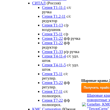
СИТАЛ
(Россия)
Серия Т1-11-1
с/с
ручка
Серия Т1.2-11
с/с
редуктор
Серия Т1-13
с/р
воздушник
Серия T5-11
с/р
Серия Т1-22
ф/ф ручка
Серия Т1-22
ф/ф
редуктор
Серия T1-33
р/р ручка
Серия Т4-11-4
с/с удл.
шток
Серия Т4-11-5
с/с удл.
шток
Серия Т5-11
с/с
регулир.
Шаровые краны Д
Серия Т5-22
ф/ф
регулир.
Получить прайс
Серия Т7-11
с/с
Шаровые кра
полнопрох.
поворотные з
Серия Т7-22
ф/ф
Genebre, KM
полнопрох.
"ТеплоСити"
KMC Corporation
(Южная