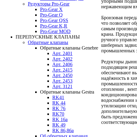
упорными подш
Редукторы Pro-Gear
нержавеющим вх
Pro-Gear X
Pro-Gear Q
Бронзовая переда
Pro-Gear QSS
что позволяет об
Pro-Gear K,R
самым производи
Pro-Gear MOD
крана. Продукци
ПЕРЕПУСКНЫЕ КЛАПАНЫ
ручного управле
Обратные клапаны
шиберных задвиж
Обратные клапаны Genebre
промышленных з
Арт. 2401
Арт. 2402
Редукторы дынн
Арт. 2406
подходящим реш
Арт. 2415
обеспечивают в
Арт. 2450
надёжность в хи
Арт. 2453
промышленности,
Арт. 3121
отоплении , вен
Обратные клапаны Gestra
кондиционирова
RK41
водоснабжении 
RK 44
утилизации отхо
RK 76
дополнительную
RK70
быть предложен
RK 16a
соответствующие
RK 49
RK 86,86a
Об обратных клапанах