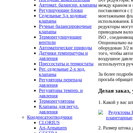
Автомат. балансир. клапаны
между краном и
Регулирующие блоки
поставляются с 
Седельные 3-х ходовые
монтажными фла
клапаны
использования. Б
Ручные балансировочные
редукторы могу
клапаны
приводным вало
Терморегулирующие
ISO , соединяющ
вентили
Опционально на
Автоматические приводы
оборудован 3/2 
Датчики температуры и
того, чтобы авт
давления
воздушное давле
Прессостаты и термостаты
используется ру
Рег. седельные 2-х ход.
За более подро
клапаны
просьба обращат
Регуляторы перепада
давления
Делая заказ,
Регуляторы темпер. и
давления
Терморегуляторы
1. Какой у вас ш
Клапаны для регул.
давления
Конденсатоотводчики
CLORIUS
Ari-Armaturen
2. Размер штока