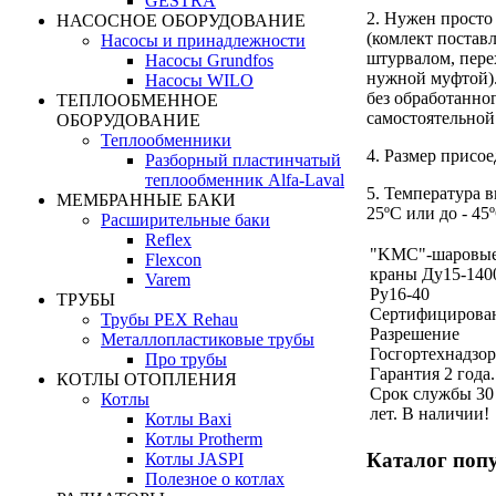
GESTRA
2. Нужен просто
НАСОСНОЕ ОБОРУДОВАНИЕ
(комлект поставл
Насосы и принадлежности
штурвалом, пер
Насосы Grundfos
нужной муфтой).
Насосы WILO
без обработанног
ТЕПЛООБМЕННОЕ
самостоятельной
ОБОРУДОВАНИЕ
Теплообменники
4. Размер присо
Разборный пластинчатый
теплообменник Alfa-Laval
5. Температура в
МЕМБРАННЫЕ БАКИ
25ºC или до - 45
Расширительные баки
Reflex
"KMC"-шаровы
Flexcon
краны Ду15-140
Varem
Ру16-40
ТРУБЫ
Сертифицирова
Трубы PEX Rehau
Разрешение
Металлопластиковые трубы
Госгортехнадзор
Про трубы
Гарантия 2 года.
КОТЛЫ ОТОПЛЕНИЯ
Срок службы 30
Котлы
лет. В наличии!
Котлы Baxi
Котлы Protherm
Каталог поп
Котлы JASPI
Полезное о котлах