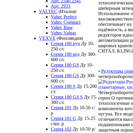
Арт. 2540,2541
технологическим
Арт. 2933
шиберным затво
VALTEC
(Италия)
Использование л
Valtec Perfect
высококачестве
Valtec Compact
обеспечивает их
Valtec Base
надёжность, а м
Valtec Valgas
редукторов идеа
VEXVE
(Финляндия)
автоматизации 
Серия 100 руч
Ду 10-
шаровых крано
250 c/c
СИТАЛ, KLINGE
Серия 100 ред
Ду 300-
600 c/c
Серия 100 GS
Ду 10-
250 c/c
•
Редукторы сер
Серия 100 GS
Ду 300-
четвертьоборотн
600 c/c
Серия 100 S
Ду 15-200
c/c
Четвертьоборот
Серия 100 GS S
Ду 15-
серии Q прочные
300 c/c
технологичные и
Серия 101
Ду 10-50 с/
компоненты кот
р
чугуна. Все мод
Серия 101 G
Ду 15-25
отличаются выс
с/вн. р
подшипниками и
Серия 102
Ду 10-50 р/
защитным порош