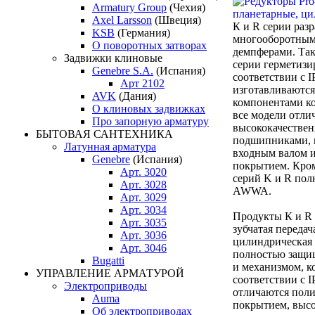
Armatury Group
(Чехия)
Axel Larsson
(Швеция)
К и R серии раз
KSB
(Германия)
многооборотным
О поворотных затворах
демпферами. Так
Задвижки клиновые
серии герметизи
Genebre S.A.
(Испания)
соответствии с I
Арт 2102
изготавливаютс
AVK
(Дания)
компонентами ко
О клиновых задвижках
все модели отли
Про запорную арматуру
высококачестве
БЫТОВАЯ САНТЕХНИКА
подшипниками,
Латунная арматура
входным валом 
Genebre
(Испания)
покрытием. Кром
Арт. 3020
серий K и R пол
Арт. 3028
AWWA.
Арт. 3029
Арт. 3034
Продукты К и R 
Арт. 3035
зубчатая передач
Арт. 3036
цилиндрическая 
Арт. 3046
полностью защ
Bugatti
и механизмом, к
УПРАВЛЕНИЕ АРМАТУРОЙ
соответствии с I
Электроприводы
отличаются пол
Auma
покрытием, выс
Об электроприводах