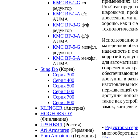
применениях. О
КМС BF-1-G
с/с
Pro-Gear предназ
редуктор
шаровыми, проб
КМС BF-1-A
с/с
дроссельными кл
AUMA
хорошо, как и с
КМС BF-3-G
ф/ф
технологически
редуктор
КМС BF-3-A
ф/ф
Использование 
AUMA
материалов обес
КМС BF-5-G
межфл.
надёжность и оч
редуктор
коррозийную ус
КМС BF-5-A
межфл.
для автоматизац
AUMA
современных кр
Sung Do
(Корея)
обеспечивающие
Серия 300
доступны в разл
Серия 400
изготовлены иск
Серия 500
нержавеющей ста
Серия 600
доступны допол
Серия 700
такие как устрой
Серия 800
замок, концевые
KLINGER
(Австрия)
HOGFORS OY
(Финляндия)
ГРАНВЭЛ
(Россия)
•
Редукторы сер
Ari-Armaturen
(Германия)
многооборотные
Ebro Armaturen
(Германия)