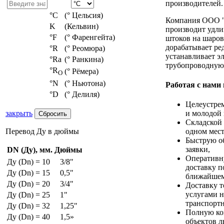
производителей.
°С
(° Цельсия)
Компания ООО 
K
(Кельвин)
производит удли
°F
(° Фаренгейта)
штоков на шаров
дорабатывает ре
°R
(° Реомюра)
устанавливает э
°Ra
(° Ранкина)
трубопроводную
°R
(° Рёмера)
O
°N
(° Ньютона)
Работая с нами
°D
(° Делиля)
Целеустре
закрыть
и молодой 
Складской 
Перевод Ду в дюймы
одном мест
Быструю о
заявки,
DN (Ду), мм.
Дюймы
Оперативн
Ду (Dn) = 10
3/8"
доставку п
Ду (Dn) = 15
0,5"
ближайшем
Ду (Dn) = 20
3/4"
Доставку т
услугами н
Ду (Dn) = 25
1"
транспорт
Ду (Dn) = 32
1,25"
Полную ко
Ду (Dn) = 40
1,5»
объектов 