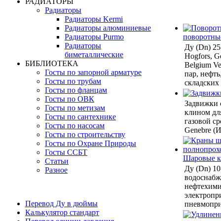
РАДИАТОРЫ
Радиаторы
Радиаторы Kermi
Радиаторы алюминиевые
поворотны
Радиаторы Purmo
Радиаторы
Ду (Dn) 2
биметаллические
Hogfors, Ge
БИБЛИОТЕКА
Belgium Ven
Госты по запорной арматуре
пар, нефть
Госты по трубам
складских
Госты по фланцам
Госты по ОВК
Задвижки 
Госты по метизам
клином дл
Госты по сантехнике
газовой ср
Госты по насосам
Genebre (И
Госты по строительству
Госты по Охране Природы
Госты ССБТ
Шаровые 
Статьи
Ду (Dn) 10
Разное
водоснабже
нефтехими
электропр
Перевод Ду в дюймы
пневмопри
Калькулятор стандарт