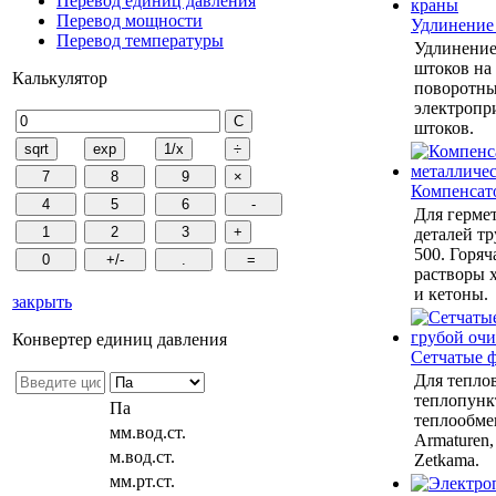
Перевод единиц давления
Перевод мощности
Удлинение
Перевод температуры
Удлинение
штоков на
Калькулятор
поворотны
электропр
штоков.
Компенсат
Для герме
деталей тр
500. Горяч
растворы 
и кетоны.
закрыть
Конвертер единиц давления
Сетчатые 
Для теплов
теплопунк
Па
теплообмен
мм.вод.ст.
Armaturen,
м.вод.ст.
Zetkama.
мм.рт.ст.