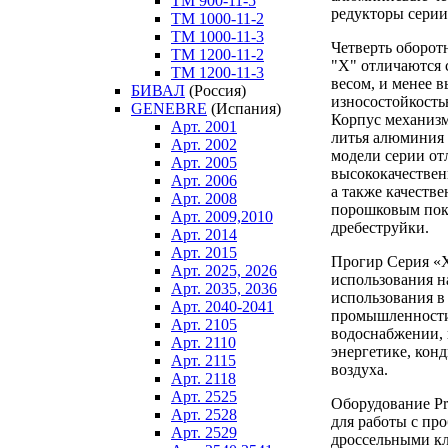
ТM 900-11-5
редукторы серии
ТM 1000-11-2
ТM 1000-11-3
Четверть оборот
ТM 1200-11-2
"X" отличаются
ТM 1200-11-3
весом, и менее 
БИВАЛ
(Россия)
износостойкость
GENEBRE
(Испания)
Корпус механиз
Арт. 2001
литья алюминия 
Арт. 2002
модели серии от
Арт. 2005
высококачестве
Арт. 2006
а также качест
Арт. 2008
порошковым пок
Арт. 2009,2010
дребеструйки.
Арт. 2014
Арт. 2015
Прогир Серия «Х
Арт. 2025, 2026
использования н
Арт. 2035, 2036
использования в
Арт. 2040-2041
промышленности
Арт. 2105
водоснабжении, 
Арт. 2110
энергетике, ко
Арт. 2115
воздуха.
Арт. 2118
Арт. 2525
Оборудование Pr
Арт. 2528
для работы с пр
Арт. 2529
дроссельными кл