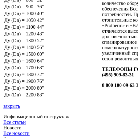
количество обор
Ду (Dn) = 900
36"
обеспечения Все
Ду (Dn) = 1000
40"
потребностей. П
отопительные ко
Ду (Dn) = 1050
42"
«Protherm» и «B
Ду (Dn) = 1100
44"
отличаются выс
Ду (Dn) = 1200
48"
долговечностью.
Ду (Dn) = 1300
52"
спланированное
Ду (Dn) = 1400
56"
номенклатурного
увеличенный спр
Ду (Dn) = 1500
60"
сезон ремонтных
Ду (Dn) = 1600
64"
Ду (Dn) = 1700
68"
ТЕЛЕФОНЫ ГО
Ду (Dn) = 1800
72"
(495) 909-83-31
Ду (Dn) = 1900
76"
8 800 100-09-63
З
Ду (Dn) = 2000
80"
Ду (Dn) = 2200
88"
закрыть
Информационный инструктаж
Все статьи
Новости
Все новости