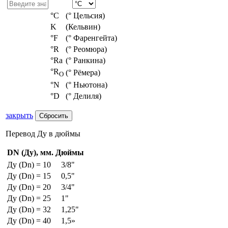
°С
(° Цельсия)
K
(Кельвин)
°F
(° Фаренгейта)
°R
(° Реомюра)
°Ra
(° Ранкина)
°R
(° Рёмера)
O
°N
(° Ньютона)
°D
(° Делиля)
закрыть
Перевод Ду в дюймы
DN (Ду), мм.
Дюймы
Ду (Dn) = 10
3/8"
Ду (Dn) = 15
0,5"
Ду (Dn) = 20
3/4"
Ду (Dn) = 25
1"
Ду (Dn) = 32
1,25"
Ду (Dn) = 40
1,5»