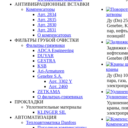
АНТИВИБРАЦИОННЫЕ ВСТАВКИ
Компенсаторы
затворы
Арт. 2834
Арт. 2835
Ду (Dn) 25
Арт. 2830
Genebre, Kl
Арт. 2831
пар, нефть
О компенсаторах
позиций!
ФИЛЬТРЫ ГРУБОЙ ОЧИСТКИ
Фильтры-грязевики
Задвижки 
ADCA Engineering
нефтехимии
DUYAR
Genebre (И
GESTRA
KSB
краны
Ari-Armaturen
Ду (Dn) 10
Genebre S.A.
пара, газа
Арт. 3302 Y
электропр
Арт. 2460
ZETKAMA
Удлинение
О фильтрах-грязевиках
ПРОКЛАДКИ
Удлинение
Уплотнительные материалы
краны, по
KLINGER SIL
электропр
АВТОМАТИЗАЦИЯ
Теплоавтоматика Danfoss
Компенсат
Погодные компенсаторы