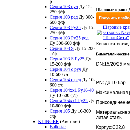
р
Серия 103 руч
Ду 15-
Шаровые краны Д
250 ф/ф
Серия 103 ред
Ду 300-
Получить прайс
600 ф/ф
Шаровые кра
Серия 103 Ру25
Ду 15-
затворы: Nav
250 ф/ф
"ТеплоСити"
Серия 103 Ру25 ред
Ду 300-600 ф/ф
Конденсатоотвод
Серия 103 S
Ду 15-200
ф/ф
Биметаллические 
Серия 103 S Ру25
Ду
15-200 ф/ф
DN:15/20/25 мм
Серия 104 с руч
Ду
10-600 с/с
Серия 104 с ред
Ду 10-
PN: до 10 бар
600 с/с
Серия 104xx1 Ру16-40
Максимальная 
Ду 10-600 ф/ф
Серия 104xx1 Ру25
Ду
Присоединени
10-600 ф/ф
Серия 105
Ду 10-300
Материалы:нер
с/ф
литая сталь
KLINGER
(Австрия)
Ballostar
Корпус:С22,8