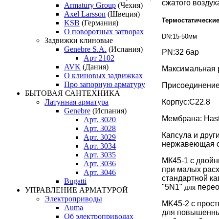
сжатого воздух
Armatury Group
(Чехия)
Axel Larsson
(Швеция)
Термостатические
KSB
(Германия)
О поворотных затворах
DN:15-50мм
Задвижки клиновые
Genebre S.A.
(Испания)
PN:32 бар
Арт 2102
AVK
(Дания)
Максимальная 
О клиновых задвижках
Про запорную арматуру
Присоединение
БЫТОВАЯ САНТЕХНИКА
Латунная арматура
Корпус:C22.8
Genebre
(Испания)
Мембрана: Hast
Арт. 3020
Арт. 3028
Капсула и друг
Арт. 3029
нержавеющая с
Арт. 3034
Арт. 3035
МК45-1 с двой
Арт. 3036
при малых расх
Арт. 3046
стандартной ка
Bugatti
"5N1"
для
перео
УПРАВЛЕНИЕ АРМАТУРОЙ
Электроприводы
MK45-2 с прос
Auma
для повышенны
Об электроприводах