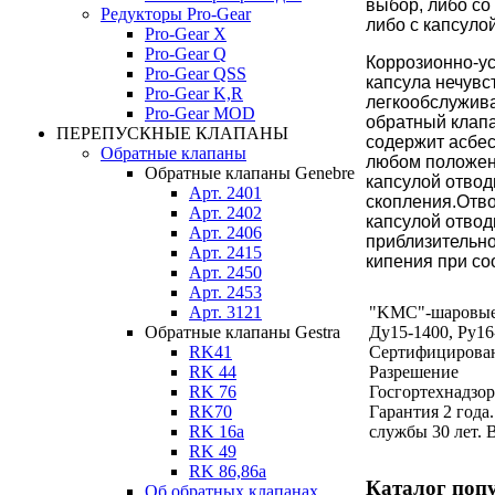
выбор, либо со
Редукторы Pro-Gear
либо с капсуло
Pro-Gear X
Pro-Gear Q
Коррозионно-у
Pro-Gear QSS
капсула нечувс
Pro-Gear K,R
легкообслужив
Pro-Gear MOD
обратный клап
ПЕРЕПУСКНЫЕ КЛАПАНЫ
содержит асбес
Обратные клапаны
любом положени
Обратные клапаны Genebre
капсулой отвод
Арт. 2401
скопления.Отво
Арт. 2402
капсулой отвод
Арт. 2406
приблизительн
Арт. 2415
кипения при с
Арт. 2450
Арт. 2453
Арт. 3121
"KMC"-шаровые
Обратные клапаны Gestra
Ду15-1400, Ру16
RK41
Сертифицирова
RK 44
Разрешение
RK 76
Госгортехнадзор
RK70
Гарантия 2 года
RK 16a
службы 30 лет. 
RK 49
RK 86,86a
Каталог поп
Об обратных клапанах