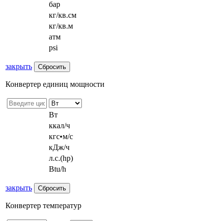
бар
кг/кв.см
кг/кв.м
атм
psi
закрыть
Конвертер единиц мощности
Вт
ккал/ч
кгс•м/с
кДж/ч
л.с.(hp)
Btu/h
закрыть
Конвертер температур