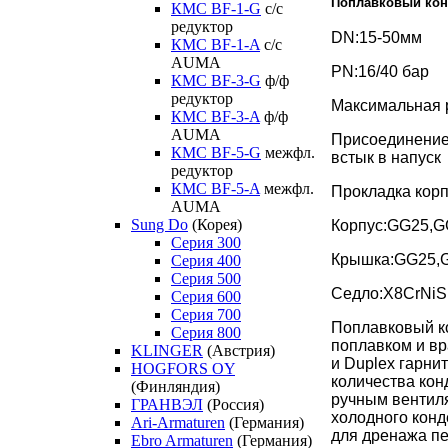
Поплавковый кон
КМС BF-1-G
с/с
редуктор
DN:15-50мм
КМС BF-1-A
с/с
AUMA
PN:16/40 бар
КМС BF-3-G
ф/ф
редуктор
Максимальная 
КМС BF-3-A
ф/ф
AUMA
Присоединение
КМС BF-5-G
межфл.
встык в напуск
редуктор
КМС BF-5-A
межфл.
Прокладка корпу
AUMA
Sung Do
(Корея)
Корпус:GG25,G
Серия 300
Крышка:GG25,
Серия 400
Серия 500
Седло:X8CrNiS
Серия 600
Серия 700
Поплавковый к
Серия 800
поплавком и 
KLINGER
(Австрия)
и Duplex гарни
HOGFORS OY
количества кон
(Финляндия)
ручным вентил
ГРАНВЭЛ
(Россия)
холодного конд
Ari-Armaturen
(Германия)
для дренажа пе
Ebro Armaturen
(Германия)