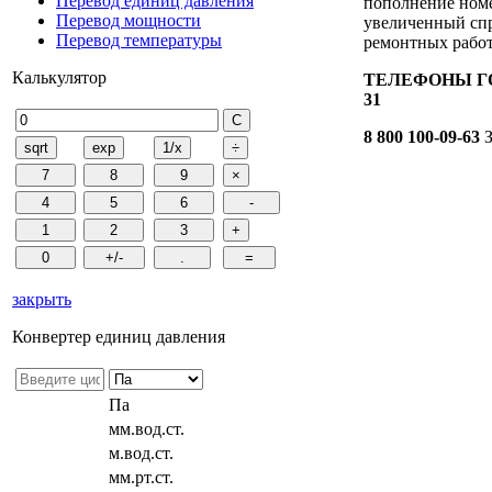
Перевод единиц давления
пополнение номе
Перевод мощности
увеличенный спр
Перевод температуры
ремонтных работ
Калькулятор
ТЕЛЕФОНЫ ГОР
31
8 800 100-09-63
З
закрыть
Конвертер единиц давления
Па
мм.вод.ст.
м.вод.ст.
мм.рт.ст.