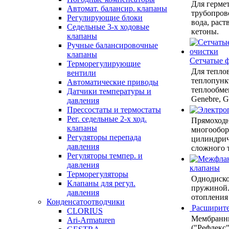
Для герме
Автомат. балансир. клапаны
трубопрово
Регулирующие блоки
вода, рас
Седельные 3-х ходовые
кетоны.
клапаны
Ручные балансировочные
клапаны
Сетчатые 
Терморегулирующие
Для теплов
вентили
теплопунк
Автоматические приводы
теплообмен
Датчики температуры и
Genebre, G
давления
Прессостаты и термостаты
Рег. седельные 2-х ход.
Прямоходн
клапаны
многообор
Регуляторы перепада
цилиндрич
давления
сложного 
Регуляторы темпер. и
давления
клапаны
Терморегуляторы
Однодиско
Клапаны для регул.
пружиной.
давления
отопления 
Конденсатоотводчики
Расширите
CLORIUS
Мембранн
Ari-Armaturen
("Рефлекс"