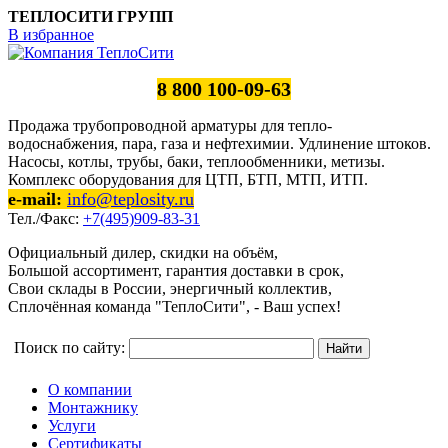
ТЕПЛОСИТИ ГРУПП
В избранное
8 800 100-09-63
Продажа трубопроводной арматуры для тепло-
водоснабжения, пара, газа и нефтехимии. Удлинение штоков.
Насосы, котлы, трубы, баки, теплообменники, метизы.
Комплекс оборудования для ЦТП, БТП, МТП, ИТП.
e-mail:
info@teplosity.ru
Тел./Факс:
+7(495)909-83-31
Официальный дилер, скидки на объём,
Большой ассортимент, гарантия доставки в срок,
Свои склады в России, энергичный коллектив,
Сплочённая команда "ТеплоСити", - Ваш успех!
Поиск по сайту:
О компании
Монтажнику
Услуги
Сертификаты