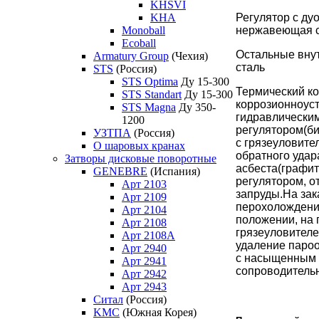
KHSVI
KHA
Регулятор с ду
Monoball
нержавеющая с
Ecoball
Остальные вну
Armatury Group
(Чехия)
сталь
STS
(Россия)
STS Optima
Ду 15-300
Термический ко
STS Standart
Ду 15-300
коррозионноуст
STS Magna
Ду 350-
гидравлически
1200
регулятором(би
УЗТПА
(Россия)
с грязеуловите
О шаровых кранах
обратного удар
Затворы дисковые поворотные
асбеста(графит
GENEBRE
(Испания)
регулятором, о
Арт 2103
запруды.На зак
Арт 2109
перохолождени
Арт 2104
положении, на 
Арт 2108
грязеуловител
Арт 2108A
удаление пароо
Арт 2940
с насыщенным 
Арт 2941
сопроводитель
Арт 2942
Арт 2943
Ситал
(Россия)
KMC
(Южная Корея)