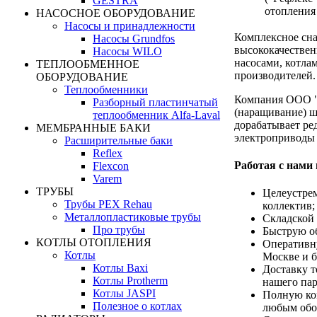
GESTRA
отопления
НАСОСНОЕ ОБОРУДОВАНИЕ
Насосы и принадлежности
Комплексное сн
Насосы Grundfos
высококачествен
Насосы WILO
насосами, котла
ТЕПЛООБМЕННОЕ
производителей.
ОБОРУДОВАНИЕ
Теплообменники
Компания ООО "
Разборный пластинчатый
(наращивание) ш
теплообменник Alfa-Laval
дорабатывает ре
МЕМБРАННЫЕ БАКИ
электроприводы 
Расширительные баки
Reflex
Работая с нами
Flexcon
Varem
ТРУБЫ
Целеустре
Трубы PEX Rehau
коллектив;
Металлопластиковые трубы
Складской 
Про трубы
Быструю об
КОТЛЫ ОТОПЛЕНИЯ
Оперативну
Котлы
Москве и 
Котлы Baxi
Доставку т
Котлы Protherm
нашего пар
Котлы JASPI
Полную ко
Полезное о котлах
любым обо