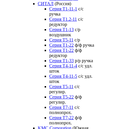
СИТАЛ
(Россия)
Серия Т1-11-1
с/с
ручка
Серия Т1.2-11
с/с
редуктор
Серия Т1-13
с/р
воздушник
Серия T5-11
с/р
Серия Т1-22
ф/ф ручка
Серия Т1-22
ф/ф
редуктор
Серия T1-33
р/р ручка
Серия Т4-11-4
с/с удл.
шток
Серия Т4-11-5
с/с удл.
шток
Серия Т5-11
с/с
регулир.
Серия Т5-22
ф/ф
регулир.
Серия Т7-11
с/с
полнопрох.
Серия Т7-22
ф/ф
полнопрох.
KMC Corporation
(Южная