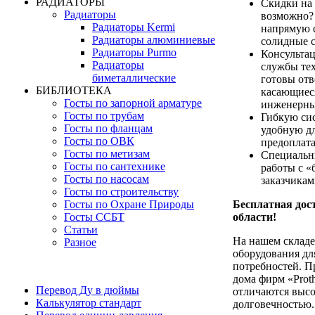
РАДИАТОРЫ
Скидки на 
Радиаторы
возможно? 
Радиаторы Kermi
напрямую 
Радиаторы алюминиевые
солидные с
Радиаторы Purmo
Консультац
Радиаторы
службы те
биметаллические
готовы отв
БИБЛИОТЕКА
касающиеся
Госты по запорной арматуре
инженерны
Госты по трубам
Гибкую си
Госты по фланцам
удобную дл
Госты по ОВК
предоплата
Госты по метизам
Специальн
Госты по сантехнике
работы с 
Госты по насосам
заказчика
Госты по строительству
Госты по Охране Природы
Бесплатная дос
Госты ССБТ
области!
Статьи
На нашем складе
Разное
оборудования дл
потребностей. П
дома фирм «Prot
Перевод Ду в дюймы
отличаются выс
Калькулятор стандарт
долговечностью.