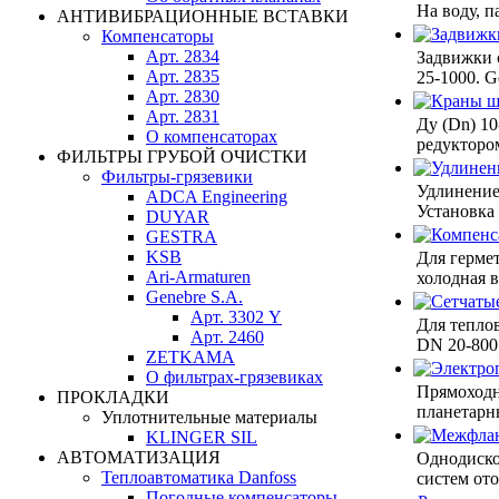
На воду, п
АНТИВИБРАЦИОННЫЕ ВСТАВКИ
Компенсаторы
Арт. 2834
Задвижки 
Арт. 2835
25-1000. G
Арт. 2830
Арт. 2831
Ду (Dn) 10
О компенсаторах
редукторо
ФИЛЬТРЫ ГРУБОЙ ОЧИСТКИ
Фильтры-грязевики
Удлинение
ADCA Engineering
Установка
DUYAR
GESTRA
KSB
Для гермет
Ari-Armaturen
холодная 
Genebre S.A.
Арт. 3302 Y
Для тепло
Арт. 2460
DN 20-800.
ZETKAMA
О фильтрах-грязевиках
Прямоходн
ПРОКЛАДКИ
планетарн
Уплотнительные материалы
KLINGER SIL
АВТОМАТИЗАЦИЯ
Однодиско
Теплоавтоматика Danfoss
систем ото
Погодные компенсаторы