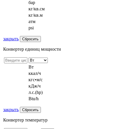
бар
кг/кв.см
кг/кв.м
атм
psi
закрыть
Конвертер единиц мощности
Вт
ккал/ч
кгс•м/с
кДж/ч
л.с.(hp)
Btu/h
закрыть
Конвертер температур