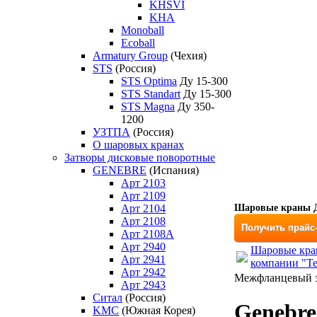
KHSVI
KHA
Monoball
Ecoball
Armatury Group
(Чехия)
STS
(Россия)
STS Optima
Ду 15-300
STS Standart
Ду 15-300
STS Magna
Ду 350-
1200
УЗТПА
(Россия)
О шаровых кранах
Затворы дисковые поворотные
GENEBRE
(Испания)
Арт 2103
Арт 2109
Арт 2104
Шаровые краны Д
Арт 2108
Получить прайс
Арт 2108A
Арт 2940
Шаровые кран
Арт 2941
компании "Т
Арт 2942
Межфланцевый за
Арт 2943
Ситал
(Россия)
Genebre
KMC
(Южная Корея)