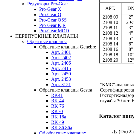
Редукторы Pro-Gear
АРТ.
D
Pro-Gear X
Pro-Gear Q
2108 09
2”
Pro-Gear QSS
2108 10
2 ½
Pro-Gear K,R
2108 11
3”
Pro-Gear MOD
2108 12
4”
ПЕРЕПУСКНЫЕ КЛАПАНЫ
2108 13
5”
Обратные клапаны
2108 14
6”
Обратные клапаны Genebre
2108 16
8”
Арт. 2401
2108 18
10
Арт. 2402
2108 20
12
Арт. 2406
Арт. 2415
Арт. 2450
Арт. 2453
Арт. 3121
"KMC"-шаровые 
Обратные клапаны Gestra
Сертифицирован
RK41
Госгортехнадзор
RK 44
службы 30 лет. 
RK 76
RK70
Каталог поп
RK 16a
RK 49
RK 86,86a
Ду (Dn) 25
Об обратных клапанах