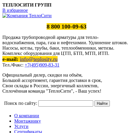
ТЕПЛОСИТИ ГРУПП
В избранное
8 800 100-09-63
Продажа трубопроводной арматуры для тепло-
водоснабжения, пара, газа и нефтехимии. Удлинение штоков.
Насосы, котлы, трубы, баки, теплообменники, метизы.
Комплекс оборудования для ЦТП, БТП, МТП, ИТП.
e-mail:
info@teplosity.ru
Тел./Факс:
+7(495)909-83-31
Официальный дилер, скидки на объём,
Большой ассортимент, гарантия доставки в срок,
Свои склады в России, энергичный коллектив,
Сплочённая команда "ТеплоСити", - Ваш успех!
Поиск по сайту:
О компании
Монтажнику
Услуги
Сертификаты