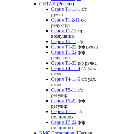
СИТАЛ
(Россия)
Серия Т1-11-1
с/с
ручка
Серия Т1.2-11
с/с
редуктор
Серия Т1-13
с/р
воздушник
Серия T5-11
с/р
Серия Т1-22
ф/ф ручка
Серия Т1-22
ф/ф
редуктор
Серия T1-33
р/р ручка
Серия Т4-11-4
с/с удл.
шток
Серия Т4-11-5
с/с удл.
шток
Серия Т5-11
с/с
регулир.
Серия Т5-22
ф/ф
регулир.
Серия Т7-11
с/с
полнопрох.
Серия Т7-22
ф/ф
полнопрох.
KMC Corporation
(Южная