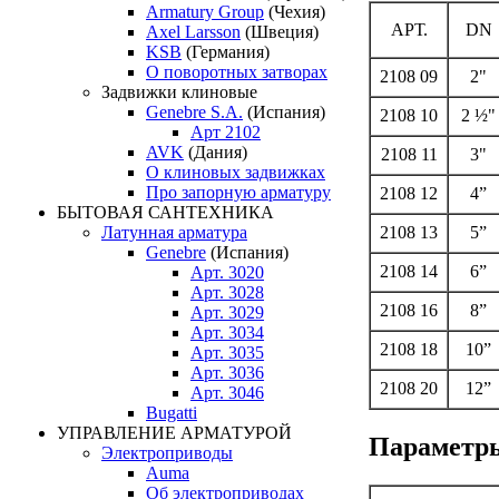
Armatury Group
(Чехия)
АРТ.
DN
Axel Larsson
(Швеция)
KSB
(Германия)
О поворотных затворах
2108 09
2"
Задвижки клиновые
Genebre S.A.
(Испания)
2108 10
2 ½"
Арт 2102
AVK
(Дания)
2108 11
3"
О клиновых задвижках
Про запорную арматуру
2108 12
4”
БЫТОВАЯ САНТЕХНИКА
Латунная арматура
2108 13
5”
Genebre
(Испания)
2108 14
6”
Арт. 3020
Арт. 3028
2108 16
8”
Арт. 3029
Арт. 3034
2108 18
10”
Арт. 3035
Арт. 3036
2108 20
12”
Арт. 3046
Bugatti
УПРАВЛЕНИЕ АРМАТУРОЙ
Параметры
Электроприводы
Auma
Об электроприводах