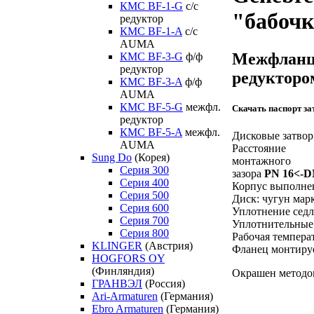
КМС BF-1-G
с/с
"бабоч
редуктор
КМС BF-1-A
с/с
AUMA
Межфланце
КМС BF-3-G
ф/ф
редуктор
редукторо
КМС BF-3-A
ф/ф
AUMA
КМС BF-5-G
межфл.
Скачать паспорт за
редуктор
КМС BF-5-A
межфл.
Дисковые затвор
AUMA
Расстояние
Sung Do
(Корея)
монтажного
Серия 300
зазора
PN 16<-D
Серия 400
Корпус выполне
Серия 500
Диск: чугун ма
Серия 600
Уплотнение седл
Серия 700
Уплотнительные
Серия 800
Рабочая темпера
KLINGER
(Австрия)
Фланец монтиру
HOGFORS OY
(Финляндия)
Окрашен методо
ГРАНВЭЛ
(Россия)
Ari-Armaturen
(Германия)
Ebro Armaturen
(Германия)