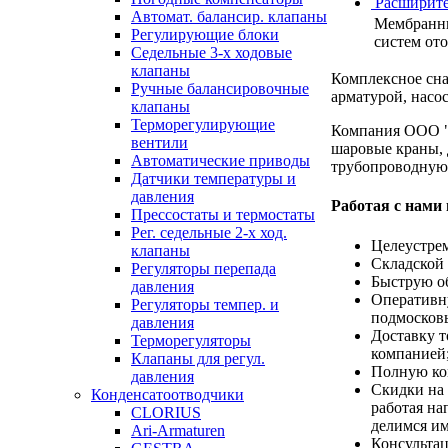
Расширите
Автомат. балансир. клапаны
Мембранны
Регулирующие блоки
систем от
Седельные 3-х ходовые
клапаны
Комплексное сн
Ручные балансировочные
арматурой, насо
клапаны
Терморегулирующие
Компания ООО "
вентили
шаровые краны, 
Автоматические приводы
трубопроводную
Датчики температуры и
давления
Работая с нами
Прессостаты и термостаты
Рег. седельные 2-х ход.
Целеустре
клапаны
Складской 
Регуляторы перепада
Быструю об
давления
Оперативн
Регуляторы темпер. и
подмосков
давления
Доставку т
Терморегуляторы
компанией
Клапаны для регул.
Полную ко
давления
Скидки на 
Конденсатоотводчики
работая на
CLORIUS
делимся им
Ari-Armaturen
Консультац