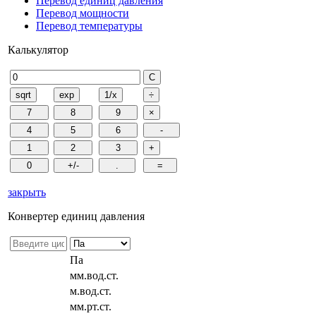
Перевод единиц давления
Перевод мощности
Перевод температуры
Калькулятор
закрыть
Конвертер единиц давления
Па
мм.вод.ст.
м.вод.ст.
мм.рт.ст.