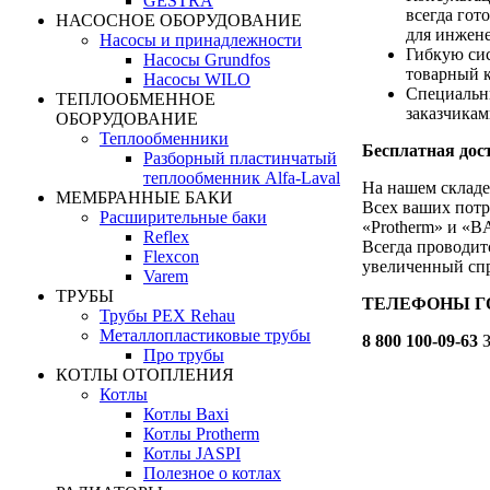
GESTRA
всегда гот
НАСОСНОЕ ОБОРУДОВАНИЕ
для инжен
Насосы и принадлежности
Гибкую сис
Насосы Grundfos
товарный к
Насосы WILO
Специальн
ТЕПЛООБМЕННОЕ
заказчика
ОБОРУДОВАНИЕ
Теплообменники
Бесплатная дост
Разборный пластинчатый
теплообменник Alfa-Laval
На нашем складе
МЕМБРАННЫЕ БАКИ
Всех ваших потр
Расширительные баки
«Protherm» и «B
Reflex
Всегда проводит
Flexcon
увеличенный спр
Varem
ТРУБЫ
ТЕЛЕФОНЫ ГОР
Трубы PEX Rehau
Металлопластиковые трубы
8 800 100-09-63
З
Про трубы
КОТЛЫ ОТОПЛЕНИЯ
Котлы
Котлы Baxi
Котлы Protherm
Котлы JASPI
Полезное о котлах