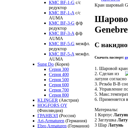
КМС BF-1-G
с/с
Кран шаровый Ge
редуктор
КМС BF-1-A
с/с
Шарово
AUMA
КМС BF-3-G
ф/ф
Genebre
редуктор
КМС BF-3-A
ф/ф
AUMA
С накидно
КМС BF-5-G
межфл.
редуктор
КМС BF-5-A
межфл.
Скачать паспорт:
g
AUMA
Sung Do
(Корея)
1. Шаровой кран
Серия 300
2. Сделан из
Серия 400
латуни согласно
Серия 500
3. Резьба В-В со
Серия 600
4. Управление по
Серия 700
5. Макс.температ
Серия 800
6. Применяется 
KLINGER
(Австрия)
HOGFORS OY
Материалы:
(Финляндия)
1 Корпус
Латун
ГРАНВЭЛ
(Россия)
2 Заглушка
Лату
Ari-Armaturen
(Германия)
3 Шар
Латунь
Ebro Armaturen
(Германия)