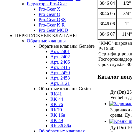
3046 04
1/2”
Редукторы Pro-Gear
Pro-Gear X
3046 05
3/4”
Pro-Gear Q
Pro-Gear QSS
3046 06
1”
Pro-Gear K,R
Pro-Gear MOD
3046 07
11/4
ПЕРЕПУСКНЫЕ КЛАПАНЫ
Обратные клапаны
"KMC"-шаровые 
Обратные клапаны Genebre
Ру16-40
Арт. 2401
Сертифицирован
Арт. 2402
Госгортехнадзора
Арт. 2406
Срок службы 30 
Арт. 2415
Арт. 2450
Каталог поп
Арт. 2453
Арт. 3121
Обратные клапаны Gestra
Ду (Dn) 25
RK41
Ventiel и 
RK 44
RK 76
RK70
Задвижки 
RK 16a
среды. Ду 
RK 49
RK 86,86a
Ду (Dn) 10
Об обратных клапанах