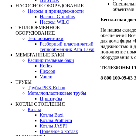
GESTRA
Специальн
НАСОСНОЕ ОБОРУДОВАНИЕ
объектами 
Насосы и принадлежности
Насосы Grundfos
Бесплатная дост
Насосы WILO
ТЕПЛООБМЕННОЕ
На нашем складе
ОБОРУДОВАНИЕ
обеспечения Все
Теплообменники
для дома фирм «
Разборный пластинчатый
надежностью и д
теплообменник Alfa-Laval
пополнение номе
МЕМБРАННЫЕ БАКИ
оборудования в 
Расширительные баки
Reflex
ТЕЛЕФОНЫ ГОР
Flexcon
Varem
8 800 100-09-63
З
ТРУБЫ
Трубы PEX Rehau
Металлопластиковые трубы
Про трубы
КОТЛЫ ОТОПЛЕНИЯ
Котлы
Котлы Baxi
Котлы Protherm
Котлы JASPI
Полезное о котлах