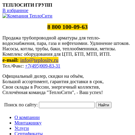
ТЕПЛОСИТИ ГРУПП
В избранное
8 800 100-09-63
Продажа трубопроводной арматуры для тепло-
водоснабжения, пара, газа и нефтехимии. Удлинение штоков.
Насосы, котлы, трубы, баки, теплообменники, метизы.
Комплекс оборудования для ЦТП, БТП, МТП, ИТП.
e-mail:
info@teplosity.ru
Тел./Факс:
+7(495)909-83-31
Официальный дилер, скидки на объём,
Большой ассортимент, гарантия доставки в срок,
Свои склады в России, энергичный коллектив,
Сплочённая команда "ТеплоСити", - Ваш успех!
Поиск по сайту:
О компании
Монтажнику
Услуги
Сертификаты