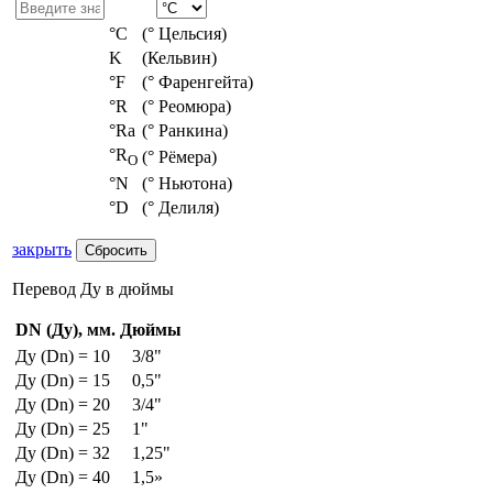
°С
(° Цельсия)
K
(Кельвин)
°F
(° Фаренгейта)
°R
(° Реомюра)
°Ra
(° Ранкина)
°R
(° Рёмера)
O
°N
(° Ньютона)
°D
(° Делиля)
закрыть
Перевод Ду в дюймы
DN (Ду), мм.
Дюймы
Ду (Dn) = 10
3/8"
Ду (Dn) = 15
0,5"
Ду (Dn) = 20
3/4"
Ду (Dn) = 25
1"
Ду (Dn) = 32
1,25"
Ду (Dn) = 40
1,5»