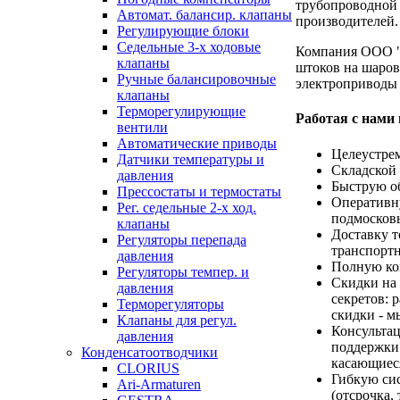
трубопроводной 
Автомат. балансир. клапаны
производителей.
Регулирующие блоки
Седельные 3-х ходовые
Компания ООО "
клапаны
штоков на шаров
Ручные балансировочные
электроприводы 
клапаны
Терморегулирующие
Работая с нами
вентили
Автоматические приводы
Целеустре
Датчики температуры и
Складской 
давления
Быструю об
Прессостаты и термостаты
Оперативн
Рег. седельные 2-х ход.
подмосков
клапаны
Доставку т
Регуляторы перепада
транспорт
давления
Полную ко
Регуляторы темпер. и
Скидки на 
давления
секретов: 
Терморегуляторы
скидки - м
Клапаны для регул.
Консультац
давления
поддержки.
Конденсатоотводчики
касающиес
CLORIUS
Гибкую сис
Ari-Armaturen
(отсрочка,