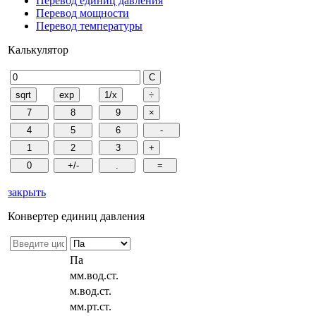
Перевод единиц давления
Перевод мощности
Перевод температуры
Калькулятор
закрыть
Конвертер единиц давления
Па
мм.вод.ст.
м.вод.ст.
мм.рт.ст.