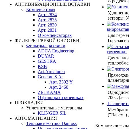
С редукто
АНТИВИБРАЦИОННЫЕ ВСТАВКИ
Компенсаторы
Удлинение
Арт. 2834
затворы. 
Арт. 2835
Арт. 2830
вибровста
Арт. 2831
О компенсаторах
Для герме
ФИЛЬТРЫ ГРУБОЙ ОЧИСТКИ
Горячая и 
Фильтры-грязевики
ADCA Engineering
грязевики
DUYAR
Для теплов
GESTRA
теплообмен
KSB
Ari-Armaturen
Прямоходн
Genebre S.A.
планетарн
Арт. 3302 Y
Арт. 2460
ZETKAMA
Однодиско
О фильтрах-грязевиках
700. Для с
ПРОКЛАДКИ
Расширите
Уплотнительные материалы
Мембранны
KLINGER SIL
("Варем")
АВТОМАТИЗАЦИЯ
Теплоавтоматика Danfoss
Комплексное сн
Погодные компенсаторы