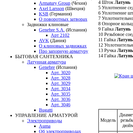
4 Шток
Латунь
Armatury Group
(Чехия)
5 Уплотнение се
Axel Larsson
(Швеция)
6 Уплотнение ш
KSB
(Германия)
7 Уплотнительн
О поворотных затворах
8 Опорное коль
Задвижки клиновые
9 Гайка
Латунь
Genebre S.A.
(Испания)
10 Резьбовое со
Арт 2102
11 Гайка
Латунь
AVK
(Дания)
12 Уплотнитель
О клиновых задвижках
13 Ручка
Латунь
Про запорную арматуру
14 Гайка
Латунь
БЫТОВАЯ САНТЕХНИКА
Латунная арматура
Genebre
(Испания)
Арт. 3020
Арт. 3028
Арт. 3029
Арт. 3034
Арт. 3035
Арт. 3036
Арт. 3046
Bugatti
Диаме
УПРАВЛЕНИЕ АРМАТУРОЙ
Модель
резьб
Электроприводы
дюй
Auma
Об электроприводах