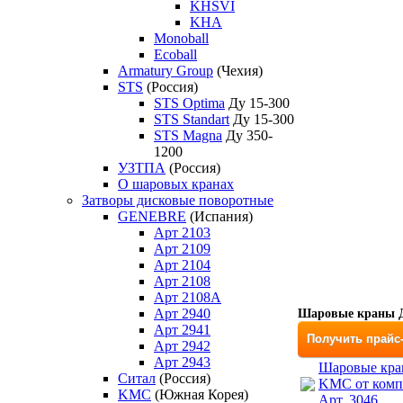
KHSVI
KHA
Monoball
Ecoball
Armatury Group
(Чехия)
STS
(Россия)
STS Optima
Ду 15-300
STS Standart
Ду 15-300
STS Magna
Ду 350-
1200
УЗТПА
(Россия)
О шаровых кранах
Затворы дисковые поворотные
GENEBRE
(Испания)
Арт 2103
Арт 2109
Арт 2104
Арт 2108
Арт 2108A
Арт 2940
Шаровые краны Д
Арт 2941
Получить прайс
Арт 2942
Арт 2943
Шаровые кран
Ситал
(Россия)
KMC от комп
KMC
(Южная Корея)
Арт. 3046