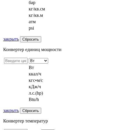
бар
кг/кв.см
кг/кв.м
атм
psi
закрыть
Конвертер единиц мощности
Вт
ккал/ч
кгс•м/с
кДж/ч
л.с.(hp)
Btu/h
закрыть
Конвертер температур