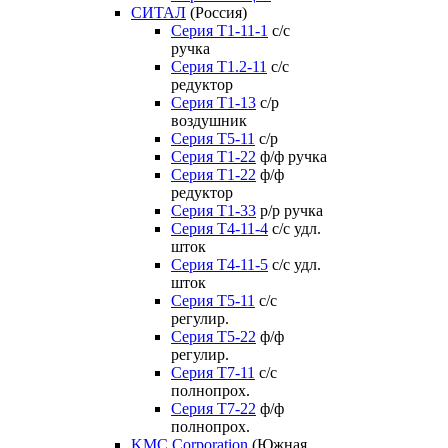
СИТАЛ
(Россия)
Серия Т1-11-1
с/с
ручка
Серия Т1.2-11
с/с
редуктор
Серия Т1-13
с/р
воздушник
Серия T5-11
с/р
Серия Т1-22
ф/ф ручка
Серия Т1-22
ф/ф
редуктор
Серия T1-33
р/р ручка
Серия Т4-11-4
с/с удл.
шток
Серия Т4-11-5
с/с удл.
шток
Серия Т5-11
с/с
регулир.
Серия Т5-22
ф/ф
регулир.
Серия Т7-11
с/с
полнопрох.
Серия Т7-22
ф/ф
полнопрох.
KMC Corporation
(Южная