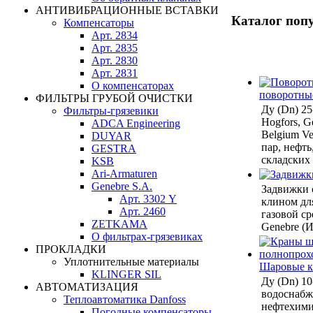
АНТИВИБРАЦИОННЫЕ ВСТАВКИ
Каталог поп
Компенсаторы
Арт. 2834
Арт. 2835
Арт. 2830
Арт. 2831
О компенсаторах
поворотны
ФИЛЬТРЫ ГРУБОЙ ОЧИСТКИ
Ду (Dn) 2
Фильтры-грязевики
Hogfors, Ge
ADCA Engineering
Belgium Ven
DUYAR
пар, нефть
GESTRA
складских
KSB
Ari-Armaturen
Genebre S.A.
Задвижки 
Арт. 3302 Y
клином дл
Арт. 2460
газовой ср
ZETKAMA
Genebre (И
О фильтрах-грязевиках
ПРОКЛАДКИ
Уплотнительные материалы
Шаровые 
KLINGER SIL
Ду (Dn) 10
АВТОМАТИЗАЦИЯ
водоснабже
Теплоавтоматика Danfoss
нефтехими
Погодные компенсаторы