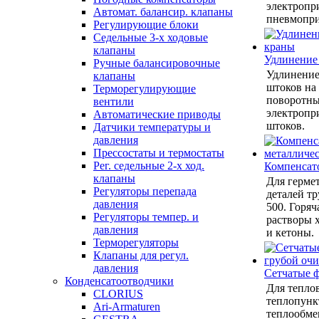
электропр
Автомат. балансир. клапаны
пневмопри
Регулирующие блоки
Седельные 3-х ходовые
клапаны
Удлинение
Ручные балансировочные
Удлинение
клапаны
штоков на
Терморегулирующие
поворотны
вентили
электропр
Автоматические приводы
штоков.
Датчики температуры и
давления
Прессостаты и термостаты
Рег. седельные 2-х ход.
Компенсат
клапаны
Для герме
Регуляторы перепада
деталей тр
давления
500. Горяч
Регуляторы темпер. и
растворы 
давления
и кетоны.
Терморегуляторы
Клапаны для регул.
давления
Сетчатые 
Конденсатоотводчики
Для теплов
CLORIUS
теплопунк
Ari-Armaturen
теплообмен