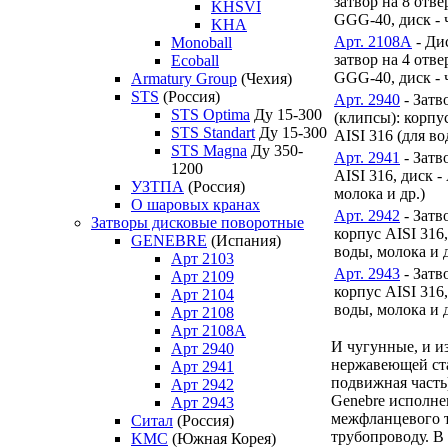
затвор на 8 отве
KHSVI
GGG-40, диск -
KHA
Арт. 2108А
- Ди
Monoball
затвор на 4 отве
Ecoball
GGG-40, диск -
Armatury Group
(Чехия)
STS
(Россия)
Арт. 2940
- Затв
STS Optima
Ду 15-300
(клипсы): корпус
STS Standart
Ду 15-300
AISI 316 (для во
STS Magna
Ду 350-
Арт. 2941
- Затв
1200
AISI 316, диск -
УЗТПА
(Россия)
молока и др.)
О шаровых кранах
Арт. 2942
- Затв
Затворы дисковые поворотные
корпус AISI 316,
GENEBRE
(Испания)
воды, молока и д
Арт 2103
Арт. 2943
- Затв
Арт 2109
корпус AISI 316,
Арт 2104
воды, молока и д
Арт 2108
Арт 2108A
И чугунные, и и
Арт 2940
нержавеющей ст
Арт 2941
подвижная часть
Арт 2942
Genebre исполне
Арт 2943
межфланцевого 
Ситал
(Россия)
трубопроводу. В
KMC
(Южная Корея)