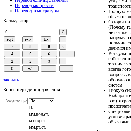
Перевод единиц давления
услугами н
Перевод мощности
транспорт
Перевод температуры
Полную ко
объектов 
Калькулятор
Скидки на
(Почему та
нет от вас 
напрямую с
получив с
делимся им
Консультац
собственн
техническ
всегда гот
вопросы, 
оборудова
закрыть
систем.
Конвертер единиц давления
Гибкую си
Выбирайте
вас (отсро
предоплата
Па
Специальн
мм.вод.ст.
условия р
м.вод.ст.
объектами 
мм.рт.ст.