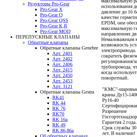
максимальную р
Редукторы Pro-Gear
использования д
Pro-Gear X
давление до 16 б
Pro-Gear Q
качестве гермет
Pro-Gear QSS
EPDM, они обес
Pro-Gear K,R
максимальную ге
Pro-Gear MOD
направлениях дв
ПЕРЕПУСКНЫЕ КЛАПАНЫ
Немаловажным м
Обратные клапаны
возможность ус
Обратные клапаны Genebre
электропривода.
Арт. 2401
сократить физич
Арт. 2402
регулирования/з
Арт. 2406
трубопровода, ч
Арт. 2415
когда используе
Арт. 2450
поворотный.
Арт. 2453
Арт. 3121
"KMC"-шаровы
Обратные клапаны Gestra
краны Ду15-140
RK41
Ру16-40
RK 44
Сертифицирова
RK 76
Разрешение
RK70
Госгортехнадзор
RK 16a
Гарантия 2 года.
RK 49
Срок службы 30
RK 86,86a
лет. В наличии!
Об обратных клапанах