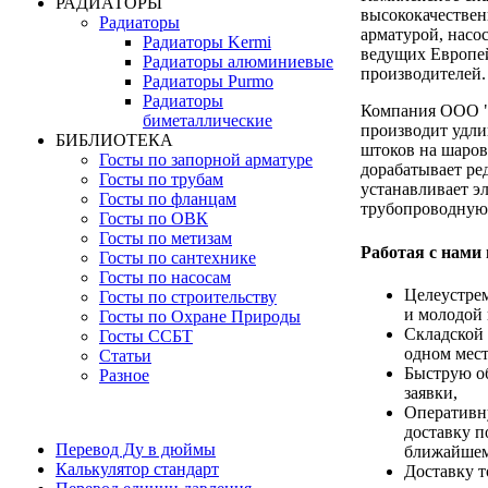
РАДИАТОРЫ
высококачестве
Радиаторы
арматурой, насо
Радиаторы Kermi
ведущих Европе
Радиаторы алюминиевые
производителей.
Радиаторы Purmo
Радиаторы
Компания ООО 
биметаллические
производит удли
БИБЛИОТЕКА
штоков на шаров
Госты по запорной арматуре
дорабатывает ре
Госты по трубам
устанавливает э
Госты по фланцам
трубопроводную
Госты по ОВК
Госты по метизам
Работая с нами
Госты по сантехнике
Госты по насосам
Целеустре
Госты по строительству
и молодой 
Госты по Охране Природы
Складской 
Госты ССБТ
одном мест
Статьи
Быструю о
Разное
заявки,
Оперативн
доставку п
Перевод Ду в дюймы
ближайшем
Калькулятор стандарт
Доставку т