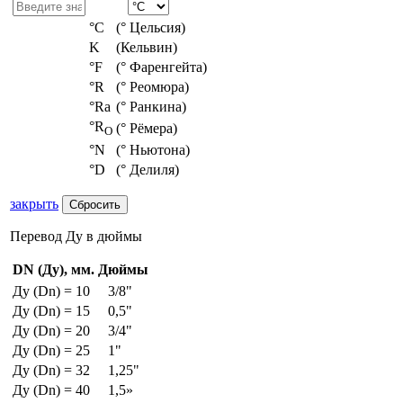
°С
(° Цельсия)
K
(Кельвин)
°F
(° Фаренгейта)
°R
(° Реомюра)
°Ra
(° Ранкина)
°R
(° Рёмера)
O
°N
(° Ньютона)
°D
(° Делиля)
закрыть
Перевод Ду в дюймы
DN (Ду), мм.
Дюймы
Ду (Dn) = 10
3/8"
Ду (Dn) = 15
0,5"
Ду (Dn) = 20
3/4"
Ду (Dn) = 25
1"
Ду (Dn) = 32
1,25"
Ду (Dn) = 40
1,5»