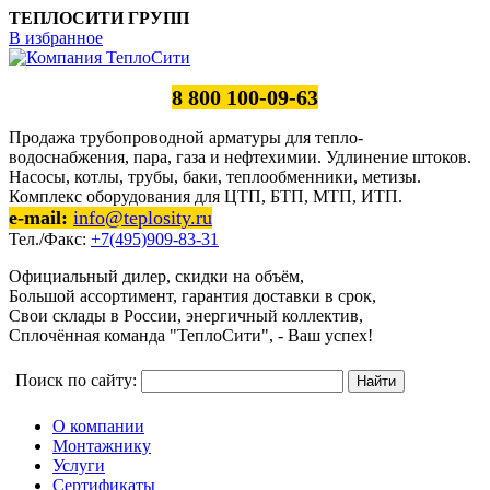
ТЕПЛОСИТИ ГРУПП
В избранное
8 800 100-09-63
Продажа трубопроводной арматуры для тепло-
водоснабжения, пара, газа и нефтехимии. Удлинение штоков.
Насосы, котлы, трубы, баки, теплообменники, метизы.
Комплекс оборудования для ЦТП, БТП, МТП, ИТП.
e-mail:
info@teplosity.ru
Тел./Факс:
+7(495)909-83-31
Официальный дилер, скидки на объём,
Большой ассортимент, гарантия доставки в срок,
Свои склады в России, энергичный коллектив,
Сплочённая команда "ТеплоСити", - Ваш успех!
Поиск по сайту:
О компании
Монтажнику
Услуги
Сертификаты