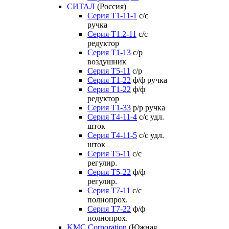
СИТАЛ
(Россия)
Серия Т1-11-1
с/с
ручка
Серия Т1.2-11
с/с
редуктор
Серия Т1-13
с/р
воздушник
Серия T5-11
с/р
Серия Т1-22
ф/ф ручка
Серия Т1-22
ф/ф
редуктор
Серия T1-33
р/р ручка
Серия Т4-11-4
с/с удл.
шток
Серия Т4-11-5
с/с удл.
шток
Серия Т5-11
с/с
регулир.
Серия Т5-22
ф/ф
регулир.
Серия Т7-11
с/с
полнопрох.
Серия Т7-22
ф/ф
полнопрох.
KMC Corporation
(Южная