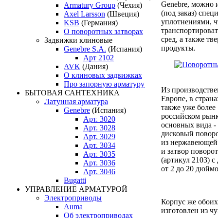
Genebre, можно 
Armatury Group
(Чехия)
(под заказ) спец
Axel Larsson
(Швеция)
уплотнениями, ч
KSB
(Германия)
транспортироват
О поворотных затворах
сред, а также тв
Задвижки клиновые
продукты.
Genebre S.A.
(Испания)
Арт 2102
AVK
(Дания)
О клиновых задвижках
Про запорную арматуру
Из производств
БЫТОВАЯ САНТЕХНИКА
Европе, в стран
Латунная арматура
также уже более 
Genebre
(Испания)
российском рынк
Арт. 3020
основных вида -
Арт. 3028
дисковый повор
Арт. 3029
из нержавеющей 
Арт. 3034
и затвор повор
Арт. 3035
(артикул 2103) 
Арт. 3036
от 2 до 20 дюймо
Арт. 3046
Bugatti
УПРАВЛЕНИЕ АРМАТУРОЙ
Электроприводы
Корпус же обоих
Auma
изготовлен из ч
Об электроприводах