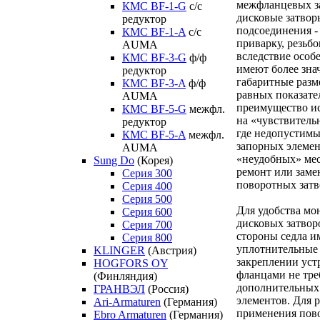
межфланцевых за
КМС BF-1-G
с/с
дисковые затвор
редуктор
подсоединения -
КМС BF-1-A
с/с
приварку, резьб
AUMA
вследствие особ
КМС BF-3-G
ф/ф
имеют более зна
редуктор
габаритные разм
КМС BF-3-A
ф/ф
равных показател
AUMA
преимущество ис
КМС BF-5-G
межфл.
на «чувствитель
редуктор
где недопустимы
КМС BF-5-A
межфл.
запорных элемент
AUMA
«неудобных» мес
Sung Do
(Корея)
ремонт или заме
Серия 300
поворотных затв
Серия 400
Серия 500
Для удобства м
Серия 600
дисковых затворо
Серия 700
стороны седла и
Серия 800
уплотнительные 
KLINGER
(Австрия)
закреплении уст
HOGFORS OY
фланцами не тре
(Финляндия)
дополнительных
ГРАНВЭЛ
(Россия)
элементов. Для 
Ari-Armaturen
(Германия)
применения пов
Ebro Armaturen
(Германия)