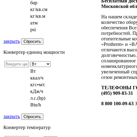
Бесплатная дост
бар
Московской обл
кг/кв.см
кг/кв.м
На нашем складе
количество обор
атм
обеспечения Все
psi
потребностей. П
отопительные ко
закрыть
«Protherm» и «B
отличаются выс
Конвертер единиц мощности
долговечностью.
спланированное
номенклатурного
Вт
увеличенный спр
сезон ремонтных
ккал/ч
кгс•м/с
ТЕЛЕФОНЫ ГО
кДж/ч
(495) 909-83-31
л.с.(hp)
8 800 100-09-63
З
Btu/h
закрыть
Конвертер температур