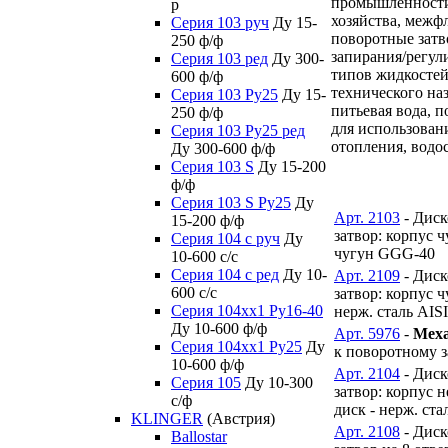
промышленности
р
хозяйства, межф
Серия 103 руч
Ду 15-
поворотные затв
250 ф/ф
запирания/регул
Серия 103 ред
Ду 300-
типов жидкостей
600 ф/ф
технического на
Серия 103 Ру25
Ду 15-
питьевая вода, 
250 ф/ф
для использован
Серия 103 Ру25 ред
отопления, водос
Ду 300-600 ф/ф
Серия 103 S
Ду 15-200
ф/ф
Серия 103 S Ру25
Ду
Арт. 2103
- Дис
15-200 ф/ф
затвор: корпус ч
Серия 104 с руч
Ду
чугун GGG-40
10-600 с/с
Серия 104 с ред
Ду 10-
Арт. 2109
- Дис
600 с/с
затвор: корпус ч
Серия 104xx1 Ру16-40
нерж. сталь AISI
Ду 10-600 ф/ф
Арт. 5976
-
Меха
Серия 104xx1 Ру25
Ду
к поворотному з
10-600 ф/ф
Арт. 2104
- Дис
Серия 105
Ду 10-300
затвор: корпус н
с/ф
диск - нерж. ста
KLINGER
(Австрия)
Арт. 2108
- Дис
Ballostar