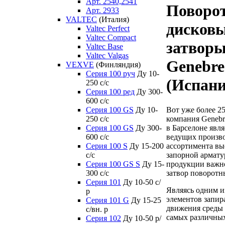
Арт. 2540,2541
Поворо
Арт. 2933
VALTEC
(Италия)
дисков
Valtec Perfect
Valtec Compact
затвор
Valtec Base
Valtec Valgas
Genebre
VEXVE
(Финляндия)
Серия 100 руч
Ду 10-
(Испани
250 c/c
Серия 100 ред
Ду 300-
600 c/c
Вот уже более 25
Серия 100 GS
Ду 10-
компания Genebr
250 c/c
в Барселоне явля
Серия 100 GS
Ду 300-
ведущих произв
600 c/c
ассортимента вы
Серия 100 S
Ду 15-200
запорной армату
c/c
продукции важно
Серия 100 GS S
Ду 15-
затвор поворот
300 c/c
Серия 101
Ду 10-50 с/
Являясь одним 
р
элементов запир
Серия 101 G
Ду 15-25
движения среды 
с/вн. р
самых различных
Серия 102
Ду 10-50 р/