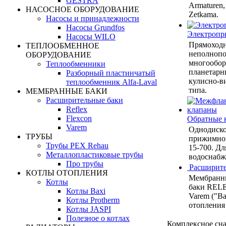
GESTRA
Armaturen,
НАСОСНОЕ ОБОРУДОВАНИЕ
Zetkama.
Насосы и принадлежности
Насосы Grundfos
Электропр
Насосы WILO
Прямоход
ТЕПЛООБМЕННОЕ
неполнопо
ОБОРУДОВАНИЕ
многообор
Теплообменники
планетарн
Разборный пластинчатый
кулисно-в
теплообменник Alfa-Laval
типа.
МЕМБРАННЫЕ БАКИ
Расширительные баки
Reflex
Flexcon
Обратные 
Varem
Однодиско
ТРУБЫ
прижимной
Трубы PEX Rehau
15-700. Дл
Металлопластиковые трубы
водоснабже
Про трубы
Расширите
КОТЛЫ ОТОПЛЕНИЯ
Мембранн
Котлы
баки RELE
Котлы Baxi
Varem ("Ва
Котлы Protherm
отопления
Котлы JASPI
Полезное о котлах
Комплексное сн