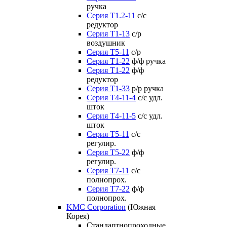
ручка
Серия Т1.2-11
с/с
редуктор
Серия Т1-13
с/р
воздушник
Серия T5-11
с/р
Серия Т1-22
ф/ф ручка
Серия Т1-22
ф/ф
редуктор
Серия T1-33
р/р ручка
Серия Т4-11-4
с/с удл.
шток
Серия Т4-11-5
с/с удл.
шток
Серия Т5-11
с/с
регулир.
Серия Т5-22
ф/ф
регулир.
Серия Т7-11
с/с
полнопрох.
Серия Т7-22
ф/ф
полнопрох.
KMC Corporation
(Южная
Корея)
Стандартнопроходные