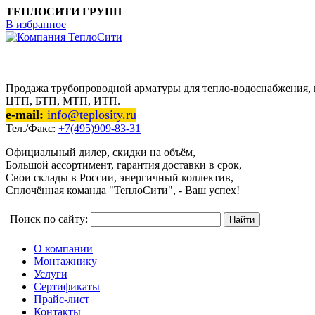
ТЕПЛОСИТИ ГРУПП
В избранное
Продажа трубопроводной арматуры для тепло-водоснабжения, п
ЦТП, БТП, МТП, ИТП.
e-mail:
info@teplosity.ru
Тел./Факс:
+7(495)909-83-31
Официальный дилер, скидки на объём,
Большой ассортимент, гарантия доставки в срок,
Свои склады в России, энергичный коллектив,
Сплочённая команда "ТеплоСити", - Ваш успех!
Поиск по сайту:
О компании
Монтажнику
Услуги
Сертификаты
Прайс-лист
Контакты