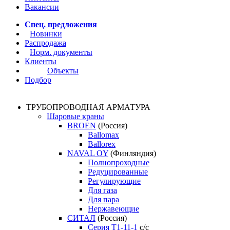
Вакансии
Спец. предложения
Новинки
Распродажа
Норм. документы
Клиенты
Объекты
Подбор
ТРУБОПРОВОДНАЯ АРМАТУРА
Шаровые краны
BROEN
(Россия)
Ballomax
Ballorex
NAVAL OY
(Финляндия)
Полнопроходные
Редуцированные
Регулирующие
Для газа
Для пара
Нержавеющие
СИТАЛ
(Россия)
Серия Т1-11-1
с/с