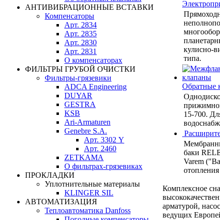
Электропр
АНТИВИБРАЦИОННЫЕ ВСТАВКИ
Прямоход
Компенсаторы
неполнопо
Арт. 2834
многообор
Арт. 2835
планетарн
Арт. 2830
кулисно-в
Арт. 2831
типа.
О компенсаторах
ФИЛЬТРЫ ГРУБОЙ ОЧИСТКИ
Фильтры-грязевики
Обратные 
ADCA Engineering
DUYAR
Однодиско
GESTRA
прижимной
KSB
15-700. Дл
Ari-Armaturen
водоснабже
Genebre S.A.
Расширите
Арт. 3302 Y
Мембранн
Арт. 2460
баки RELE
ZETKAMA
Varem ("Ва
О фильтрах-грязевиках
отопления
ПРОКЛАДКИ
Уплотнительные материалы
Комплексное сн
KLINGER SIL
высококачестве
АВТОМАТИЗАЦИЯ
арматурой, насо
Теплоавтоматика Danfoss
ведущих Европе
Погодные компенсаторы