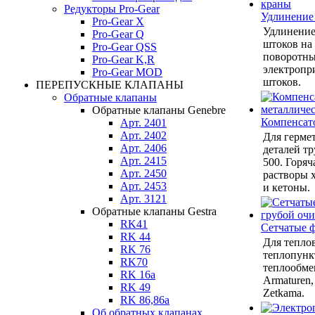
Редукторы Pro-Gear
Удлинение
Pro-Gear X
Удлинение
Pro-Gear Q
штоков на
Pro-Gear QSS
поворотны
Pro-Gear K,R
электропр
Pro-Gear MOD
штоков.
ПЕРЕПУСКНЫЕ КЛАПАНЫ
Обратные клапаны
Обратные клапаны Genebre
Компенсат
Арт. 2401
Арт. 2402
Для герме
Арт. 2406
деталей тр
Арт. 2415
500. Горяч
Арт. 2450
растворы 
Арт. 2453
и кетоны.
Арт. 3121
Обратные клапаны Gestra
RK41
Сетчатые 
RK 44
Для теплов
RK 76
теплопунк
RK70
теплообмен
RK 16a
Armaturen,
RK 49
Zetkama.
RK 86,86a
Об обратных клапанах