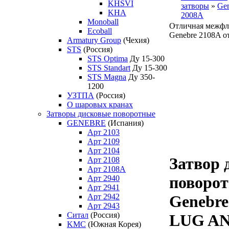
KHSVI
затворы
»
Ge
KHA
2008А
Monoball
Отличная межфл
Ecoball
Genebre 2108A о
Armatury Group
(Чехия)
STS
(Россия)
STS Optima
Ду 15-300
STS Standart
Ду 15-300
STS Magna
Ду 350-
1200
УЗТПА
(Россия)
О шаровых кранах
Затворы дисковые поворотные
GENEBRE
(Испания)
Арт 2103
Арт 2109
Арт 2104
Затвор 
Арт 2108
Арт 2108A
поворо
Арт 2940
Арт 2941
Арт 2942
Genebre
Арт 2943
Ситал
(Россия)
LUG AN
KMC
(Южная Корея)