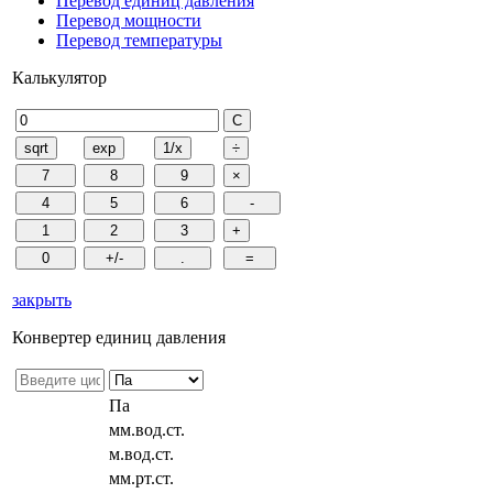
Перевод единиц давления
Перевод мощности
Перевод температуры
Калькулятор
закрыть
Конвертер единиц давления
Па
мм.вод.ст.
м.вод.ст.
мм.рт.ст.