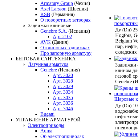
Armatury Group
(Чехия)
Axel Larsson
(Швеция)
KSB
(Германия)
О поворотных затворах
поворотны
Задвижки клиновые
Ду (Dn) 2
Genebre S.A.
(Испания)
Hogfors, Ge
Арт 2102
Belgium Ven
AVK
(Дания)
пар, нефть
О клиновых задвижках
складских
Про запорную арматуру
БЫТОВАЯ САНТЕХНИКА
Латунная арматура
Задвижки 
Genebre
(Испания)
клином дл
Арт. 3020
газовой ср
Арт. 3028
Genebre (И
Арт. 3029
Арт. 3034
Арт. 3035
Шаровые 
Арт. 3036
Ду (Dn) 10
Арт. 3046
водоснабже
Bugatti
нефтехими
УПРАВЛЕНИЕ АРМАТУРОЙ
электропр
Электроприводы
пневмопри
Auma
Об электроприводах