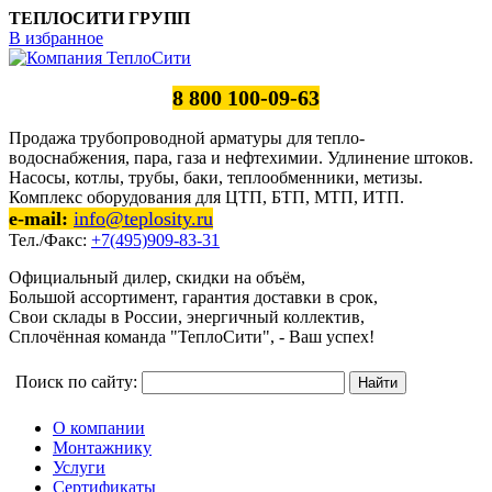
ТЕПЛОСИТИ ГРУПП
В избранное
8 800 100-09-63
Продажа трубопроводной арматуры для тепло-
водоснабжения, пара, газа и нефтехимии. Удлинение штоков.
Насосы, котлы, трубы, баки, теплообменники, метизы.
Комплекс оборудования для ЦТП, БТП, МТП, ИТП.
e-mail:
info@teplosity.ru
Тел./Факс:
+7(495)909-83-31
Официальный дилер, скидки на объём,
Большой ассортимент, гарантия доставки в срок,
Свои склады в России, энергичный коллектив,
Сплочённая команда "ТеплоСити", - Ваш успех!
Поиск по сайту:
О компании
Монтажнику
Услуги
Сертификаты