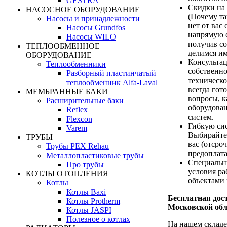
GESTRA
Скидки на
НАСОСНОЕ ОБОРУДОВАНИЕ
(Почему та
Насосы и принадлежности
нет от вас 
Насосы Grundfos
напрямую с
Насосы WILO
получив с
ТЕПЛООБМЕННОЕ
делимся им
ОБОРУДОВАНИЕ
Консультац
Теплообменники
собственн
Разборный пластинчатый
техническ
теплообменник Alfa-Laval
всегда гот
МЕМБРАННЫЕ БАКИ
вопросы, 
Расширительные баки
оборудова
Reflex
систем.
Flexcon
Гибкую си
Varem
Выбирайте
ТРУБЫ
вас (отсро
Трубы PEX Rehau
предоплата
Металлопластиковые трубы
Специальн
Про трубы
условия р
КОТЛЫ ОТОПЛЕНИЯ
объектами 
Котлы
Котлы Baxi
Бесплатная дост
Котлы Protherm
Московской обл
Котлы JASPI
Полезное о котлах
На нашем складе