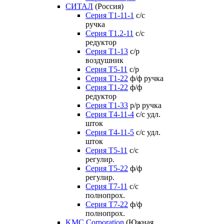
СИТАЛ
(Россия)
Серия Т1-11-1
с/с
ручка
Серия Т1.2-11
с/с
редуктор
Серия Т1-13
с/р
воздушник
Серия T5-11
с/р
Серия Т1-22
ф/ф ручка
Серия Т1-22
ф/ф
редуктор
Серия T1-33
р/р ручка
Серия Т4-11-4
с/с удл.
шток
Серия Т4-11-5
с/с удл.
шток
Серия Т5-11
с/с
регулир.
Серия Т5-22
ф/ф
регулир.
Серия Т7-11
с/с
полнопрох.
Серия Т7-22
ф/ф
полнопрох.
KMC Corporation
(Южная