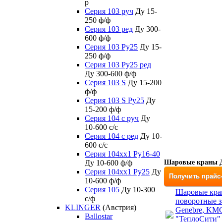
р
Серия 103 руч
Ду 15-
250 ф/ф
Серия 103 ред
Ду 300-
600 ф/ф
Серия 103 Ру25
Ду 15-
250 ф/ф
Серия 103 Ру25 ред
Ду 300-600 ф/ф
Серия 103 S
Ду 15-200
ф/ф
Серия 103 S Ру25
Ду
15-200 ф/ф
Серия 104 с руч
Ду
10-600 с/с
Серия 104 с ред
Ду 10-
600 с/с
Серия 104xx1 Ру16-40
Ду 10-600 ф/ф
Шаровые краны Д
Серия 104xx1 Ру25
Ду
Получить прайс
10-600 ф/ф
Серия 105
Ду 10-300
Шаровые кра
с/ф
поворотные з
KLINGER
(Австрия)
Genebre, KM
Ballostar
"ТеплоСити"