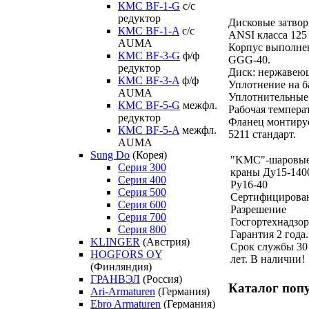
КМС BF-1-G
с/с
редуктор
Дисковые затвор
КМС BF-1-A
с/с
ANSI класса 125 
AUMA
Корпус выполне
КМС BF-3-G
ф/ф
GGG-40.
редуктор
Диск: нержавеющ
КМС BF-3-A
ф/ф
Уплотнение на б
AUMA
Уплотнительные
КМС BF-5-G
межфл.
Рабочая температ
редуктор
Фланец монтируе
КМС BF-5-A
межфл.
5211 стандарт.
AUMA
Sung Do
(Корея)
"KMC"-шаровы
Серия 300
краны Ду15-140
Серия 400
Ру16-40
Серия 500
Сертифицирова
Серия 600
Разрешение
Серия 700
Госгортехнадзор
Серия 800
Гарантия 2 года.
KLINGER
(Австрия)
Срок службы 30
HOGFORS OY
лет. В наличии!
(Финляндия)
ГРАНВЭЛ
(Россия)
Каталог поп
Ari-Armaturen
(Германия)
Ebro Armaturen
(Германия)