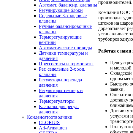
производителей.
Автомат. балансир. клапаны
Регулирующие блоки
Компания ООО 
Седельные 3-х ходовые
производит удли
клапаны
штоков на шаров
Ручные балансировочные
дорабатывает ре
клапаны
устанавливает э
Терморегулирующие
трубопроводную
вентили
Автоматические приводы
Работая с нами
Датчики температуры и
давления
Целеустре
Прессостаты и термостаты
и молодой 
Рег. седельные 2-х ход.
Складской 
клапаны
одном мест
Регуляторы перепада
Быструю о
давления
заявки,
Регуляторы темпер. и
Оперативн
давления
доставку п
Терморегуляторы
ближайшем
Клапаны для регул.
Доставку т
давления
услугами н
Конденсатоотводчики
транспорт
CLORIUS
Полную ко
Ari-Armaturen
объектов 