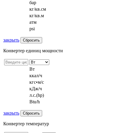
бар
кг/кв.см
кг/кв.м
атм
psi
закрыть
Конвертер единиц мощности
Вт
ккал/ч
кгс•м/с
кДж/ч
л.с.(hp)
Btu/h
закрыть
Конвертер температур