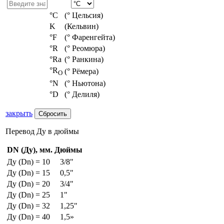
°С
(° Цельсия)
K
(Кельвин)
°F
(° Фаренгейта)
°R
(° Реомюра)
°Ra
(° Ранкина)
°R
(° Рёмера)
O
°N
(° Ньютона)
°D
(° Делиля)
закрыть
Перевод Ду в дюймы
DN (Ду), мм.
Дюймы
Ду (Dn) = 10
3/8"
Ду (Dn) = 15
0,5"
Ду (Dn) = 20
3/4"
Ду (Dn) = 25
1"
Ду (Dn) = 32
1,25"
Ду (Dn) = 40
1,5»