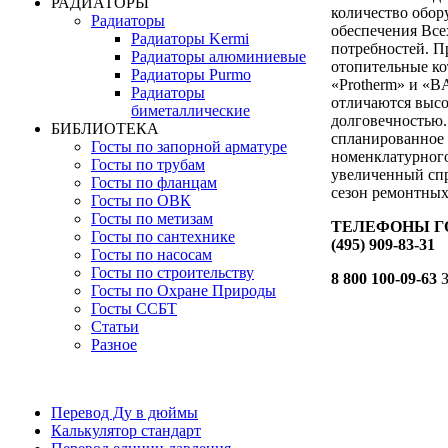
РАДИАТОРЫ
количество обор
Радиаторы
обеспечения Все
Радиаторы Kermi
потребностей. П
Радиаторы алюминиевые
отопительные ко
Радиаторы Purmo
«Protherm» и «B
Радиаторы
отличаются выс
биметаллические
долговечностью.
БИБЛИОТЕКА
спланированное
Госты по запорной арматуре
номенклатурного
Госты по трубам
увеличенный спр
Госты по фланцам
сезон ремонтных
Госты по ОВК
Госты по метизам
ТЕЛЕФОНЫ ГО
Госты по сантехнике
(495) 909-83-31
Госты по насосам
Госты по строительству
8 800 100-09-63
З
Госты по Охране Природы
Госты ССБТ
Статьи
Разное
Перевод Ду в дюймы
Калькулятор стандарт