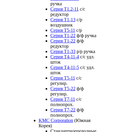
ручка
Серия Т1.2-11
с/с
редуктор
Серия Т1-13
с/р
воздушник
Серия T5-11
с/р
Серия Т1-22
ф/ф ручка
Серия Т1-22
ф/ф
редуктор
Серия T1-33
р/р ручка
Серия Т4-11-4
с/с удл.
шток
Серия Т4-11-5
с/с удл.
шток
Серия Т5-11
с/с
регулир.
Серия Т5-22
ф/ф
регулир.
Серия Т7-11
с/с
полнопрох.
Серия Т7-22
ф/ф
полнопрох.
KMC Corporation
(Южная
Корея)
Стандартнопроходные