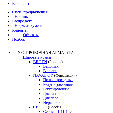
Вакансии
Спец. предложения
Новинки
Распродажа
Норм. документы
Клиенты
Объекты
Подбор
ТРУБОПРОВОДНАЯ АРМАТУРА
Шаровые краны
BROEN
(Россия)
Ballomax
Ballorex
NAVAL OY
(Финляндия)
Полнопроходные
Редуцированные
Регулирующие
Для газа
Для пара
Нержавеющие
СИТАЛ
(Россия)
Серия Т1-11-1
с/с