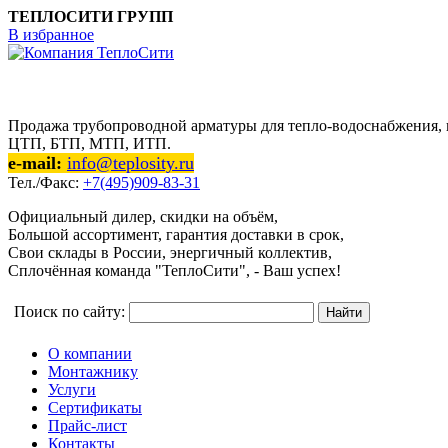
ТЕПЛОСИТИ ГРУПП
В избранное
Продажа трубопроводной арматуры для тепло-водоснабжения, п
ЦТП, БТП, МТП, ИТП.
e-mail:
info@teplosity.ru
Тел./Факс:
+7(495)909-83-31
Официальный дилер, скидки на объём,
Большой ассортимент, гарантия доставки в срок,
Свои склады в России, энергичный коллектив,
Сплочённая команда "ТеплоСити", - Ваш успех!
Поиск по сайту:
О компании
Монтажнику
Услуги
Сертификаты
Прайс-лист
Контакты