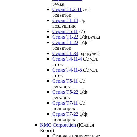
ручка
Серия Т1.2-11
с/с
редуктор
Серия Т1-13
с/р
воздушник
Серия T5-11
с/р
Серия Т1-22
ф/ф ручка
Серия Т1-22
ф/ф
редуктор
Серия T1-33
р/р ручка
Серия Т4-11-4
с/с удл.
шток
Серия Т4-11-5
с/с удл.
шток
Серия Т5-11
с/с
регулир.
Серия Т5-22
ф/ф
регулир.
Серия Т7-11
с/с
полнопрох.
Серия Т7-22
ф/ф
полнопрох.
KMC Corporation
(Южная
Корея)
Стандартнопроходные