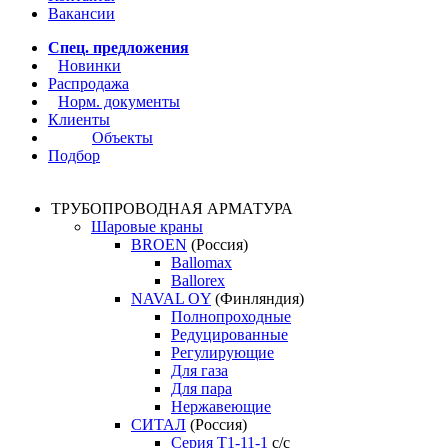
Вакансии
Спец. предложения
Новинки
Распродажа
Норм. документы
Клиенты
Объекты
Подбор
ТРУБОПРОВОДНАЯ АРМАТУРА
Шаровые краны
BROEN
(Россия)
Ballomax
Ballorex
NAVAL OY
(Финляндия)
Полнопроходные
Редуцированные
Регулирующие
Для газа
Для пара
Нержавеющие
СИТАЛ
(Россия)
Серия Т1-11-1
с/с