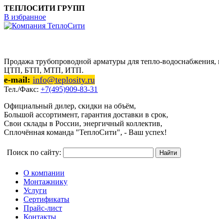
ТЕПЛОСИТИ ГРУПП
В избранное
Продажа трубопроводной арматуры для тепло-водоснабжения, п
ЦТП, БТП, МТП, ИТП.
e-mail:
info@teplosity.ru
Тел./Факс:
+7(495)909-83-31
Официальный дилер, скидки на объём,
Большой ассортимент, гарантия доставки в срок,
Свои склады в России, энергичный коллектив,
Сплочённая команда "ТеплоСити", - Ваш успех!
Поиск по сайту:
О компании
Монтажнику
Услуги
Сертификаты
Прайс-лист
Контакты