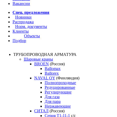
Вакансии
Спец. предложения
Новинки
Распродажа
Норм. документы
Клиенты
Объекты
Подбор
ТРУБОПРОВОДНАЯ АРМАТУРА
Шаровые краны
BROEN
(Россия)
Ballomax
Ballorex
NAVAL OY
(Финляндия)
Полнопроходные
Редуцированные
Регулирующие
Для газа
Для пара
Нержавеющие
СИТАЛ
(Россия)
Серия Т1-11-1
с/с