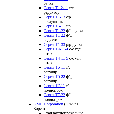
ручка
Серия Т1.2-11
с/с
редуктор
Серия Т1-13
с/р
воздушник
Серия T5-11
с/р
Серия Т1-22
ф/ф ручка
Серия Т1-22
ф/ф
редуктор
Серия T1-33
р/р ручка
Серия Т4-11-4
с/с удл.
шток
Серия Т4-11-5
с/с удл.
шток
Серия Т5-11
с/с
регулир.
Серия Т5-22
ф/ф
регулир.
Серия Т7-11
с/с
полнопрох.
Серия Т7-22
ф/ф
полнопрох.
KMC Corporation
(Южная
Корея)
Стандартнопроходные