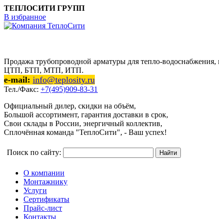
ТЕПЛОСИТИ ГРУПП
В избранное
Продажа трубопроводной арматуры для тепло-водоснабжения, п
ЦТП, БТП, МТП, ИТП.
e-mail:
info@teplosity.ru
Тел./Факс:
+7(495)909-83-31
Официальный дилер, скидки на объём,
Большой ассортимент, гарантия доставки в срок,
Свои склады в России, энергичный коллектив,
Сплочённая команда "ТеплоСити", - Ваш успех!
Поиск по сайту:
О компании
Монтажнику
Услуги
Сертификаты
Прайс-лист
Контакты