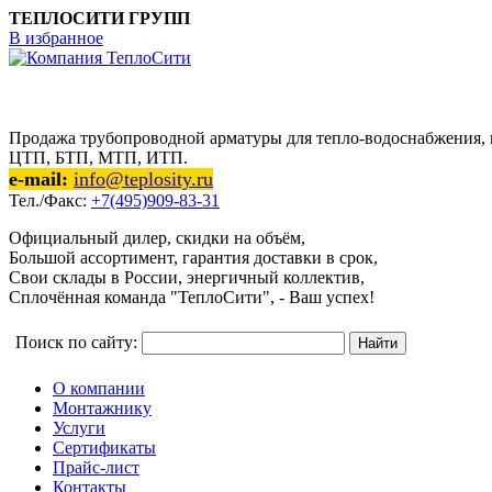
ТЕПЛОСИТИ ГРУПП
В избранное
Продажа трубопроводной арматуры для тепло-водоснабжения, п
ЦТП, БТП, МТП, ИТП.
e-mail:
info@teplosity.ru
Тел./Факс:
+7(495)909-83-31
Официальный дилер, скидки на объём,
Большой ассортимент, гарантия доставки в срок,
Свои склады в России, энергичный коллектив,
Сплочённая команда "ТеплоСити", - Ваш успех!
Поиск по сайту:
О компании
Монтажнику
Услуги
Сертификаты
Прайс-лист
Контакты