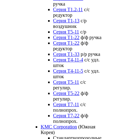
ручка
Серия Т1.2-11
с/с
редуктор
Серия Т1-13
с/р
воздушник
Серия T5-11
с/р
Серия Т1-22
ф/ф ручка
Серия Т1-22
ф/ф
редуктор
Серия T1-33
р/р ручка
Серия Т4-11-4
с/с удл.
шток
Серия Т4-11-5
с/с удл.
шток
Серия Т5-11
с/с
регулир.
Серия Т5-22
ф/ф
регулир.
Серия Т7-11
с/с
полнопрох.
Серия Т7-22
ф/ф
полнопрох.
KMC Corporation
(Южная
Корея)
Стандартнопроходные