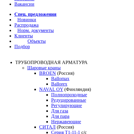
Вакансии
Спец. предложения
Новинки
Распродажа
Норм. документы
Клиенты
Объекты
Подбор
ТРУБОПРОВОДНАЯ АРМАТУРА
Шаровые краны
BROEN
(Россия)
Ballomax
Ballorex
NAVAL OY
(Финляндия)
Полнопроходные
Редуцированные
Регулирующие
Для газа
Для пара
Нержавеющие
СИТАЛ
(Россия)
Серия Т1-11-1
с/с