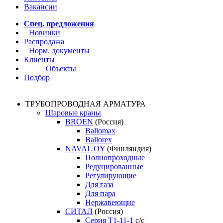
Вакансии
Спец. предложения
Новинки
Распродажа
Норм. документы
Клиенты
Объекты
Подбор
ТРУБОПРОВОДНАЯ АРМАТУРА
Шаровые краны
BROEN
(Россия)
Ballomax
Ballorex
NAVAL OY
(Финляндия)
Полнопроходные
Редуцированные
Регулирующие
Для газа
Для пара
Нержавеющие
СИТАЛ
(Россия)
Серия Т1-11-1
с/с