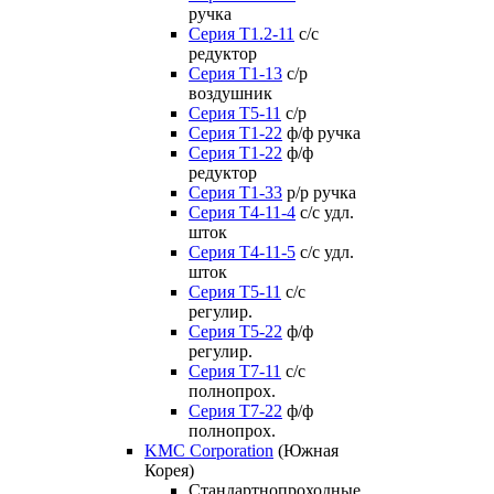
ручка
Серия Т1.2-11
с/с
редуктор
Серия Т1-13
с/р
воздушник
Серия T5-11
с/р
Серия Т1-22
ф/ф ручка
Серия Т1-22
ф/ф
редуктор
Серия T1-33
р/р ручка
Серия Т4-11-4
с/с удл.
шток
Серия Т4-11-5
с/с удл.
шток
Серия Т5-11
с/с
регулир.
Серия Т5-22
ф/ф
регулир.
Серия Т7-11
с/с
полнопрох.
Серия Т7-22
ф/ф
полнопрох.
KMC Corporation
(Южная
Корея)
Стандартнопроходные