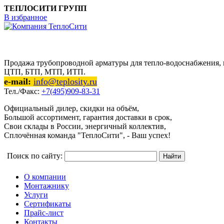
ТЕПЛОСИТИ ГРУПП
В избранное
Продажа трубопроводной арматуры для тепло-водоснабжения, п
ЦТП, БТП, МТП, ИТП.
e-mail:
info@teplosity.ru
Тел./Факс:
+7(495)909-83-31
Официальный дилер, скидки на объём,
Большой ассортимент, гарантия доставки в срок,
Свои склады в России, энергичный коллектив,
Сплочённая команда "ТеплоСити", - Ваш успех!
Поиск по сайту:
О компании
Монтажнику
Услуги
Сертификаты
Прайс-лист
Контакты