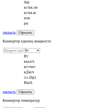
бар
кг/кв.см
кг/кв.м
атм
psi
закрыть
Конвертер единиц мощности
Вт
ккал/ч
кгс•м/с
кДж/ч
л.с.(hp)
Btu/h
закрыть
Конвертер температур