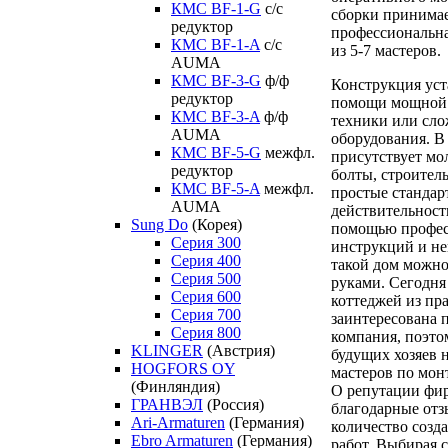
КМС BF-1-G
с/с
сборки принимае
редуктор
профессиональна
КМС BF-1-A
с/с
из 5-7 мастеров.
AUMA
КМС BF-3-G
ф/ф
Конструкция уст
редуктор
помощи мощной 
КМС BF-3-A
ф/ф
техники или сло
AUMA
оборудования. В
КМС BF-5-G
межфл.
присутствует мол
редуктор
болты, строител
КМС BF-5-A
межфл.
простые стандар
AUMA
действительност
Sung Do
(Корея)
помощью профе
Серия 300
инструкций и не
Серия 400
такой дом можно
Серия 500
руками. Сегодня
Серия 600
коттеджей из пр
Серия 700
заинтересована 
Серия 800
компания, поэтом
KLINGER
(Австрия)
будущих хозяев 
HOGFORS OY
мастеров по мо
(Финляндия)
О репутации фи
ГРАНВЭЛ
(Россия)
благодарные отз
Ari-Armaturen
(Германия)
количество соз
Ebro Armaturen
(Германия)
работ. Выбирая 