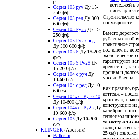
р
коттеджей в 
Серия 103 руч
Ду 15-
популярност
250 ф/ф
Строительство к
Серия 103 ред
Ду 300-
популярности
600 ф/ф
Серия 103 Ру25
Ду 15-
Вместо дорогос
250 ф/ф
рубленых особня
Серия 103 Ру25 ред
практичное стро
Ду 300-600 ф/ф
под ключ из дер
Серия 103 S
Ду 15-200
экологической с
ф/ф
гарантируют нат
Серия 103 S Ру25
Ду
древесины, таки
15-200 ф/ф
прочны и долгов
Серия 104 с руч
Ду
массив бревна.
10-600 с/с
Серия 104 с ред
Ду 10-
Как правило, бр
600 с/с
коттедж – предс
Серия 104xx1 Ру16-40
красивую, прак
Ду 10-600 ф/ф
конструкцию из 
Серия 104xx1 Ру25
Ду
калиброванного 
10-600 ф/ф
теплоизоляцио
Серия 105
Ду 10-300
характеристикам
с/ф
толщина стен та
KLINGER
(Австрия)
25 см) позволяет
Ballostar
дополнительного