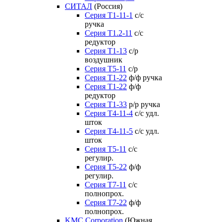
СИТАЛ
(Россия)
Серия Т1-11-1
с/с
ручка
Серия Т1.2-11
с/с
редуктор
Серия Т1-13
с/р
воздушник
Серия T5-11
с/р
Серия Т1-22
ф/ф ручка
Серия Т1-22
ф/ф
редуктор
Серия T1-33
р/р ручка
Серия Т4-11-4
с/с удл.
шток
Серия Т4-11-5
с/с удл.
шток
Серия Т5-11
с/с
регулир.
Серия Т5-22
ф/ф
регулир.
Серия Т7-11
с/с
полнопрох.
Серия Т7-22
ф/ф
полнопрох.
KMC Corporation
(Южная