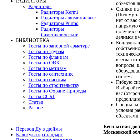
РАДИАТОРЫ
объектов 
Радиаторы
Скидки на
Радиаторы Kermi
(Почему та
Радиаторы алюминиевые
нет от вас 
Радиаторы Purmo
напрямую с
Радиаторы
получив с
биметаллические
делимся им
БИБЛИОТЕКА
Консультац
Госты по запорной арматуре
собственн
Госты по трубам
техническ
Госты по фланцам
всегда гот
Госты по ОВК
вопросы, 
Госты по метизам
оборудова
Госты по сантехнике
систем.
Госты по насосам
Гибкую си
Госты по строительству
Выбирайте
Госты по Охране Природы
вас (отсро
Госты ССБТ
предоплата
Статьи
Специальн
Разное
условия р
объектами 
Бесплатная дост
Перевод Ду в дюймы
Московской обл
Калькулятор стандарт