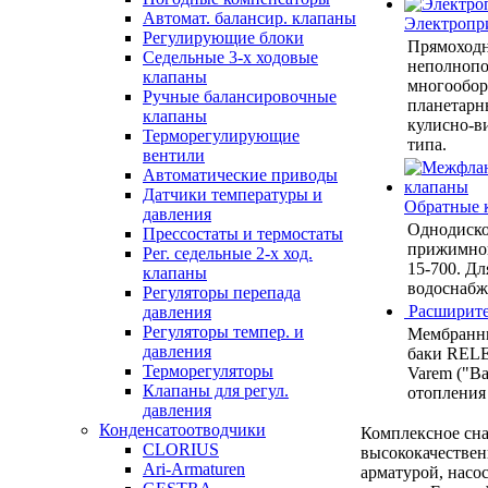
Автомат. балансир. клапаны
Электропр
Регулирующие блоки
Прямоход
Седельные 3-х ходовые
неполнопо
клапаны
многообор
Ручные балансировочные
планетарн
клапаны
кулисно-в
Терморегулирующие
типа.
вентили
Автоматические приводы
Датчики температуры и
Обратные 
давления
Однодиско
Прессостаты и термостаты
прижимной
Рег. седельные 2-х ход.
15-700. Дл
клапаны
водоснабже
Регуляторы перепада
Расширите
давления
Регуляторы темпер. и
Мембранн
давления
баки RELE
Терморегуляторы
Varem ("Ва
Клапаны для регул.
отопления
давления
Конденсатоотводчики
Комплексное сн
CLORIUS
высококачестве
Ari-Armaturen
арматурой, насо