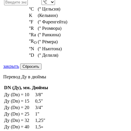
°С
(° Цельсия)
K
(Кельвин)
°F
(° Фаренгейта)
°R
(° Реомюра)
°Ra
(° Ранкина)
°R
(° Рёмера)
O
°N
(° Ньютона)
°D
(° Делиля)
закрыть
Перевод Ду в дюймы
DN (Ду), мм.
Дюймы
Ду (Dn) = 10
3/8"
Ду (Dn) = 15
0,5"
Ду (Dn) = 20
3/4"
Ду (Dn) = 25
1"
Ду (Dn) = 32
1,25"
Ду (Dn) = 40
1,5»