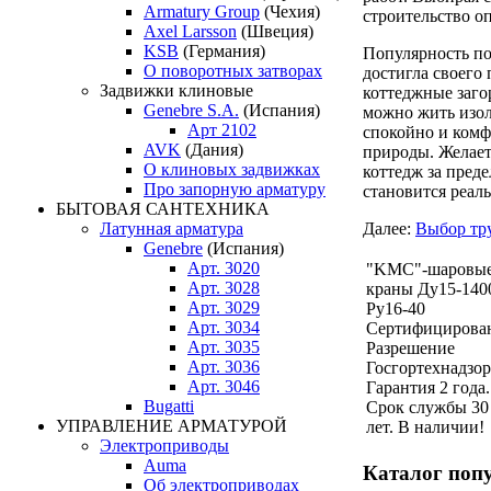
Armatury Group
(Чехия)
строительство о
Axel Larsson
(Швеция)
KSB
(Германия)
Популярность п
О поворотных затворах
достигла своего 
Задвижки клиновые
коттеджные заго
Genebre S.A.
(Испания)
можно жить изол
Арт 2102
спокойно и комф
AVK
(Дания)
природы. Желает
О клиновых задвижках
коттедж за пред
Про запорную арматуру
становится реал
БЫТОВАЯ САНТЕХНИКА
Латунная арматура
Далее:
Выбор тру
Genebre
(Испания)
Арт. 3020
"KMC"-шаровы
Арт. 3028
краны Ду15-140
Арт. 3029
Ру16-40
Арт. 3034
Сертифицирова
Арт. 3035
Разрешение
Арт. 3036
Госгортехнадзор
Арт. 3046
Гарантия 2 года.
Bugatti
Срок службы 30
УПРАВЛЕНИЕ АРМАТУРОЙ
лет. В наличии!
Электроприводы
Auma
Каталог поп
Об электроприводах