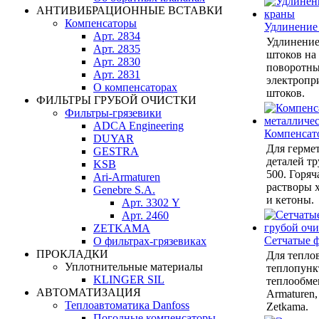
АНТИВИБРАЦИОННЫЕ ВСТАВКИ
Компенсаторы
Удлинение
Арт. 2834
Удлинение
Арт. 2835
штоков на
Арт. 2830
поворотны
Арт. 2831
электропр
О компенсаторах
штоков.
ФИЛЬТРЫ ГРУБОЙ ОЧИСТКИ
Фильтры-грязевики
ADCA Engineering
Компенсат
DUYAR
Для герме
GESTRA
деталей тр
KSB
500. Горяч
Ari-Armaturen
растворы 
Genebre S.A.
и кетоны.
Арт. 3302 Y
Арт. 2460
ZETKAMA
Сетчатые 
О фильтрах-грязевиках
ПРОКЛАДКИ
Для теплов
Уплотнительные материалы
теплопунк
KLINGER SIL
теплообмен
АВТОМАТИЗАЦИЯ
Armaturen,
Теплоавтоматика Danfoss
Zetkama.
Погодные компенсаторы