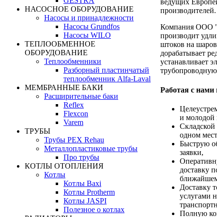
GESTRA
ведущих Европе
НАСОСНОЕ ОБОРУДОВАНИЕ
производителей.
Насосы и принадлежности
Насосы Grundfos
Компания ООО 
Насосы WILO
производит удли
ТЕПЛООБМЕННОЕ
штоков на шаров
ОБОРУДОВАНИЕ
дорабатывает ре
Теплообменники
устанавливает э
Разборный пластинчатый
трубопроводную
теплообменник Alfa-Laval
МЕМБРАННЫЕ БАКИ
Работая с нами
Расширительные баки
Reflex
Целеустре
Flexcon
и молодой 
Varem
Складской 
ТРУБЫ
одном мест
Трубы PEX Rehau
Быструю о
Металлопластиковые трубы
заявки,
Про трубы
Оперативн
КОТЛЫ ОТОПЛЕНИЯ
доставку п
Котлы
ближайшем
Котлы Baxi
Доставку т
Котлы Protherm
услугами н
Котлы JASPI
транспорт
Полезное о котлах
Полную ко