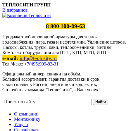
ТЕПЛОСИТИ ГРУПП
В избранное
8 800 100-09-63
Продажа трубопроводной арматуры для тепло-
водоснабжения, пара, газа и нефтехимии. Удлинение штоков.
Насосы, котлы, трубы, баки, теплообменники, метизы.
Комплекс оборудования для ЦТП, БТП, МТП, ИТП.
e-mail:
info@teplosity.ru
Тел./Факс:
+7(495)909-83-31
Официальный дилер, скидки на объём,
Большой ассортимент, гарантия доставки в срок,
Свои склады в России, энергичный коллектив,
Сплочённая команда "ТеплоСити", - Ваш успех!
Поиск по сайту:
О компании
Монтажнику
Услуги
Сертификаты