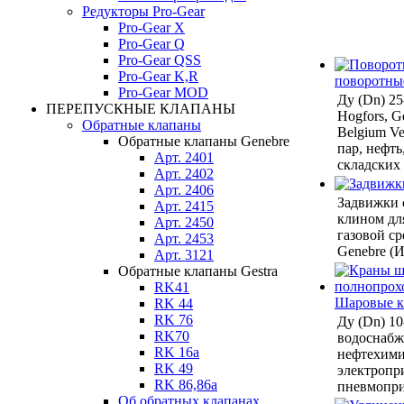
Редукторы Pro-Gear
Pro-Gear X
Pro-Gear Q
Pro-Gear QSS
Pro-Gear K,R
поворотны
Pro-Gear MOD
Ду (Dn) 2
ПЕРЕПУСКНЫЕ КЛАПАНЫ
Hogfors, Ge
Обратные клапаны
Belgium Ven
Обратные клапаны Genebre
пар, нефть
Арт. 2401
складских
Арт. 2402
Арт. 2406
Задвижки 
Арт. 2415
клином дл
Арт. 2450
газовой ср
Арт. 2453
Genebre (И
Арт. 3121
Обратные клапаны Gestra
RK41
Шаровые 
RK 44
RK 76
Ду (Dn) 10
RK70
водоснабже
RK 16a
нефтехими
RK 49
электропр
RK 86,86a
пневмопри
Об обратных клапанах