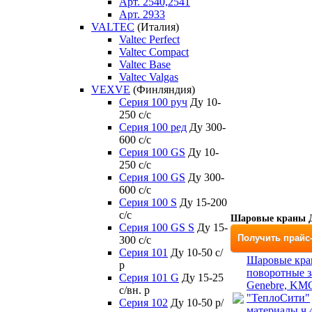
Арт. 2540,2541
Арт. 2933
VALTEC
(Италия)
Valtec Perfect
Valtec Compact
Valtec Base
Valtec Valgas
VEXVE
(Финляндия)
Серия 100 руч
Ду 10-
250 c/c
Серия 100 ред
Ду 300-
600 c/c
Серия 100 GS
Ду 10-
250 c/c
Серия 100 GS
Ду 300-
600 c/c
Серия 100 S
Ду 15-200
c/c
Шаровые краны Д
Серия 100 GS S
Ду 15-
Получить прайс
300 c/c
Серия 101
Ду 10-50 с/
Шаровые кра
р
поворотные з
Серия 101 G
Ду 15-25
Genebre, KM
с/вн. р
"ТеплоСити"
Серия 102
Ду 10-50 р/
материалы ч.