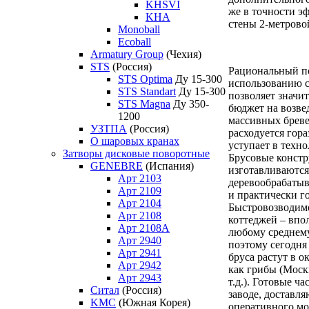
KHSVI
же в точности э
KHA
стены 2-метров
Monoball
Ecoball
Armatury Group
(Чехия)
STS
(Россия)
Рациональный п
STS Optima
Ду 15-300
использованию с
STS Standart
Ду 15-300
позволяет значи
STS Magna
Ду 350-
бюджет на возве
1200
массивных бреве
УЗТПА
(Россия)
расходуется гора
О шаровых кранах
уступает в техно
Затворы дисковые поворотные
Брусовые конст
GENEBRE
(Испания)
изготавливаютс
Арт 2103
деревообрабаты
Арт 2109
и практически го
Арт 2104
Быстровозводимо
Арт 2108
коттеджей – впо
Арт 2108A
любому среднем
Арт 2940
поэтому сегодня
Арт 2941
бруса растут в о
Арт 2942
как грибы (Моск
Арт 2943
т.д.). Готовые ч
Ситал
(Россия)
заводе, доставля
KMC
(Южная Корея)
оперативного мо