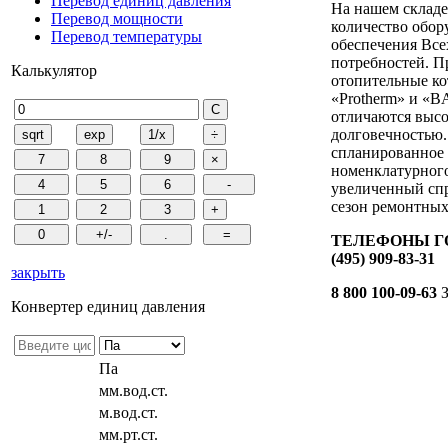
Перевод единиц давления
На нашем складе
Перевод мощности
количество обор
Перевод температуры
обеспечения Все
потребностей. П
Калькулятор
отопительные ко
«Protherm» и «B
отличаются выс
долговечностью.
спланированное
номенклатурного
увеличенный спр
сезон ремонтных
ТЕЛЕФОНЫ ГО
(495) 909-83-31
закрыть
8 800 100-09-63
З
Конвертер единиц давления
Па
мм.вод.ст.
м.вод.ст.
мм.рт.ст.